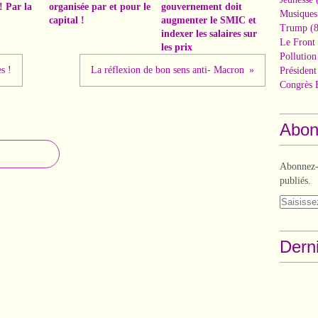
! Par la
organisée par et pour le
gouvernement doit
Musiques
capital !
augmenter le SMIC et
Trump
(8
indexer les salaires sur
Le Front 
les prix
Pollutio
s !
La réflexion de bon sens anti- Macron
Présiden
Congrès 
Abon
Abonnez-v
publiés.
Derni