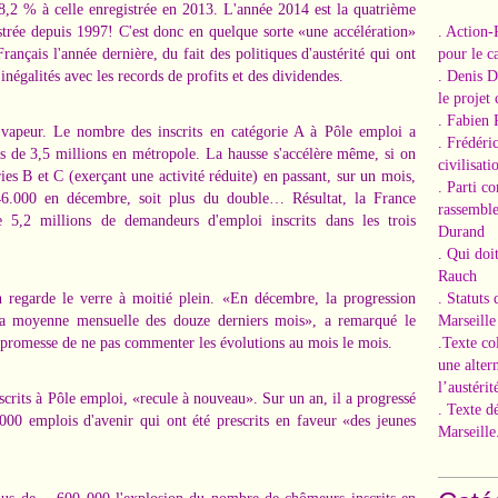
8,2 % à celle enregistrée en 2013. L'année 2014 est la quatrième
trée depuis 1997! C'est donc en quelque sorte «une accélération»
. Action-
ançais l'année dernière, du fait des politiques d'austérité qui ont
pour le ca
négalités avec les records de profits et des dividendes.
. Denis 
le projet
. Fabien 
vapeur. Le nombre des inscrits en catégorie A à Pôle emploi a
. Frédéri
ès de 3,5 millions en métropole. La hausse s'accélère même, si on
civilisati
es B et C (exerçant une activité réduite) en passant, sur un mois,
. Parti c
6.000 en décembre, soit plus du double… Résultat, la France
rassemble
 5,2 millions de demandeurs d'emploi inscrits dans les trois
Durand
. Qui doi
Rauch
 regarde le verre à moitié plein. «En décembre, la progression
. Statuts
 à la moyenne mensuelle des douze derniers mois», a remarqué le
Marseille
 promesse de ne pas commenter les évolutions au mois le mois.
.Texte co
une alter
l’austérit
crits à Pôle emploi, «recule à nouveau». Sur un an, il a progressé
. Texte d
00 emplois d'avenir qui ont été prescrits en faveur «des jeunes
Marseille