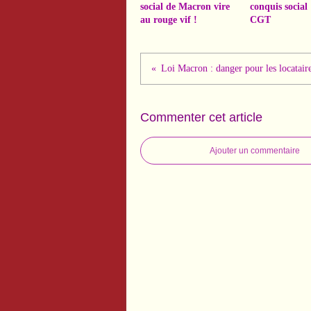
social de Macron vire
conquis social 
au rouge vif !
CGT
Loi Macron : danger pour les locataire
Commenter cet article
Ajouter un commentaire