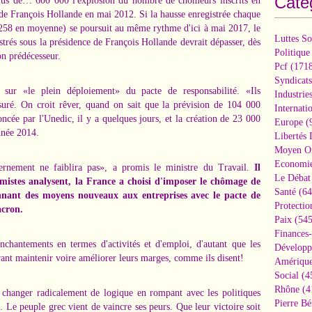
Caté
plus de… 600 000 l'explosion du nombre de chômeurs inscrits en
 de François Hollande en mai 2012. Si la hausse enregistrée chaque
258 en moyenne) se poursuit au même rythme d'ici à mai 2017, le
Luttes So
rés sous la présidence de François Hollande devrait dépasser, dès
Politique
on prédécesseur.
Pcf
(1718
Syndicats
 sur «le plein déploiement» du pacte de responsabilité. «Ils
Industrie
suré. On croit rêver, quand on sait que la prévision de 104 000
Internati
ncée par l'Unedic, il y a quelques jours, et la création de 23 000
Europe
(
nnée 2014.
Libertés
Moyen Or
Economi
vernement ne faiblira pas», a promis le ministre du Travail.
Il
Le Débat 
mistes analysent, la France a choisi d'imposer le chômage de
Santé
(64
nnant des moyens nouveaux aux entreprises avec le pacte de
Protectio
acron.
Paix
(545
Finances
chantements en termes d'activités et d'emploi, d'autant que les
Développ
rant maintenir voire améliorer leurs marges, comme ils disent!
Amérique
Social
(4
Rhône
(4
e changer radicalement de logique en rompant avec les politiques
Pierre Bé
t. Le peuple grec vient de vaincre ses peurs. Que leur victoire soit