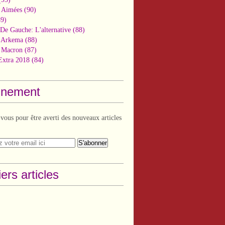
 Aimées
(90)
9)
De Gauche: L'alternative
(88)
n Arkema
(88)
t Macron
(87)
Extra 2018
(84)
nement
ous pour être averti des nouveaux articles
ers articles