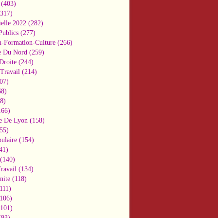
(403)
317)
ielle 2022
(282)
Publics
(277)
n-Formation-Culture
(266)
e Du Nord
(259)
Droite
(244)
Travail
(214)
07)
8)
8)
66)
e De Lyon
(158)
55)
ulaire
(154)
41)
(140)
ravail
(134)
nite
(118)
111)
106)
101)
93)