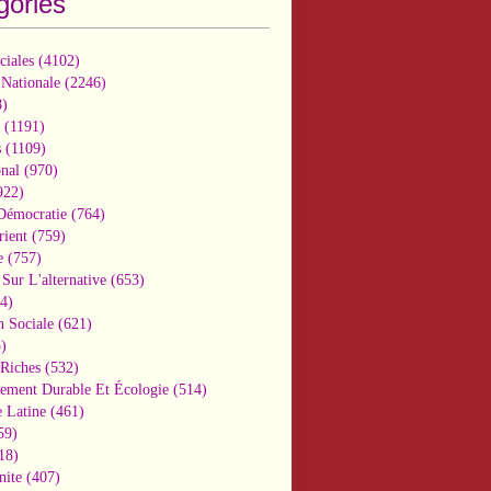
gories
ciales
(4102)
 Nationale
(2246)
)
(1191)
s
(1109)
onal
(970)
922)
 Démocratie
(764)
ient
(759)
e
(757)
Sur L'alternative
(653)
4)
n Sociale
(621)
)
-Riches
(532)
ement Durable Et Écologie
(514)
 Latine
(461)
59)
18)
nite
(407)