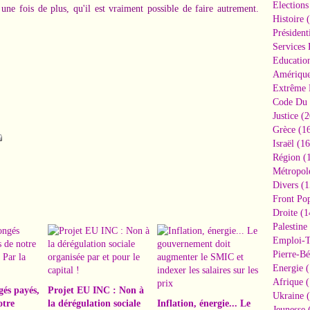
Elections
une fois de plus, qu'il est vraiment possible de faire autrement.
Histoire
(
Président
Services 
Educatio
Amériqu
Extrême 
Code Du 
Justice
(2
Grèce
(16
Israël
(16
Région
(1
Métropol
Divers
(1
Front Pop
Droite
(1
Palestine
Emploi-T
Pierre-Bé
Energie
(
Afrique
(
gés payés,
Projet EU INC : Non à
Ukraine
(
otre
la dérégulation sociale
Inflation, énergie... Le
Jeunesse
(