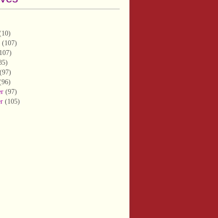
(10)
(107)
107)
85)
(97)
(96)
er
(97)
er
(105)