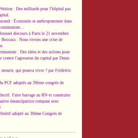
Pétition : Des milliards pour l'hôpital pas
pital.
Durand : Économie et anthroponomie dans
 communiste...
Roussel discours à Paris le 21 novembre
c Boccara : Nous vivons une crise de
on
ommuniste : Des idées et des actions pour
r contre l'agression du capital par Denis
t mourir, qui pourra vivre ? par Frédréric
 du PCF adoptés au 39ème congrès de
llectif. Faire barrage au RN et construire
native émancipatrice rompant avec
é
éfinitif adopté au 39éme Congrès de
.