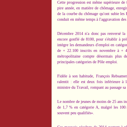
Cette progression est même supérieure de 
pire année, en matière de chômage, enregis
de la courbe du chômage qu'ont subie les Fr
conduit en même temps à l'aggravation des i
Décembre 2014 n'a donc pas renversé la 
encore gonflé de 8100, pour s'établir à pr
intègre les demandeurs d'emploi en catégori
de + 22.100 inscrits en novembre à + 4
métropolitaine compte désormais plus de
principales catégories de Pôle emploi.
Fidèle à son habitude, François Rebsamen
ralentit : elle est deux fois inférieure
ministre du Travail, rompant au passage sa
Le nombre de jeunes de moins de 25 ans ins
de 1,7 % en catégorie A, malgré les 100.0
souvent peu qualifiés».