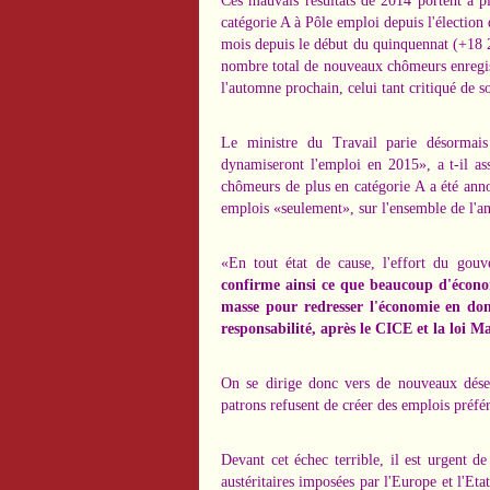
Ces mauvais résultats de 2014 portent à 
catégorie A à Pôle emploi depuis l'élection
mois depuis le début du quinquennat (+18 
nombre total de nouveaux chômeurs enregist
l'automne prochain, celui tant critiqué de s
Le ministre du Travail parie désormais
dynamiseront l'emploi en 2015», a t-il as
chômeurs de plus en catégorie A a été anno
emplois «seulement», sur l'ensemble de l'a
«En tout état de cause, l'effort du gou
confirme ainsi ce que beaucoup d'écono
masse pour redresser l'économie en do
responsabilité, après le CICE et la loi M
On se dirige donc vers de nouveaux désen
patrons refusent de créer des emplois préfé
Devant cet échec terrible, il est urgent d
austéritaires imposées par l'Europe et l'Eta