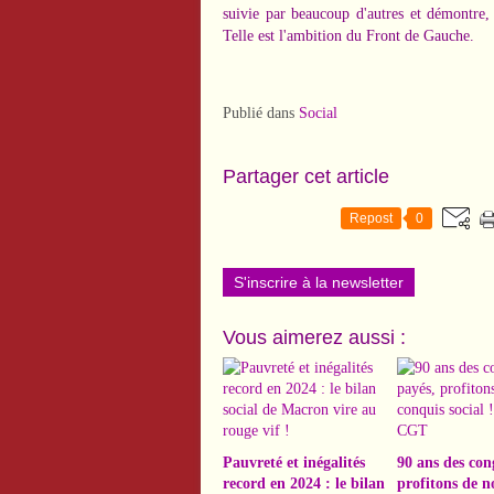
suivie par beaucoup d'autres et démontre, 
Telle est l'ambition du Front de Gauche.
Publié dans
Social
Partager cet article
Repost
0
S'inscrire à la newsletter
Vous aimerez aussi :
Pauvreté et inégalités
90 ans des con
record en 2024 : le bilan
profitons de n