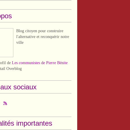
opos
Blog citoyen pour construire
l'alternative et reconquérir notre
ville
rofil de
Les communistes de Pierre Bénite
rtail Overblog
aux sociaux
lités importantes