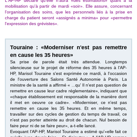
L'AP-HP déclare qu'elle n'aura «des estimations» quant à la
mobilisation qu'à partir de mardi «soir». Elle assure, concernant
l'organisation des soins, que les personnels liés à la prise en
charge du patient seront «assignés a minima» pour «permettre
l'expression des grévistes».
Touraine : «Moderniser n'est pas remettre
en cause les 35 heures»
Sa prise de parole était très attendue. Longtemps
silencieuse sur le projet de réforme des 35 heures à l'AP-
HP, Marisol Touraine s'est exprimée ce mardi, à l'occasion
de l'ouverture des Salons Santé Autonomie à Paris. La
ministre de la santé a affirmé « ...qu' Il n'est pas question de
remettre en cause leur cadre réglementaire», indiquant que
«chaque établissement est responsable de la manière dont
il met en oeuvre ce cadre». «Moderniser, ce n'est pas
remettre en cause les 35 heures. Et en même temps,
travailler sur des cycles de gestion du temps de travail, ce
n'est pas porter atteinte au droit de chacun. Nul besoin de
faire peur ni de se faire peur», a-t-elle lancé.
Evoquant l'AP-HP, Marisol Touraine a estimé qu'«elle fait ce