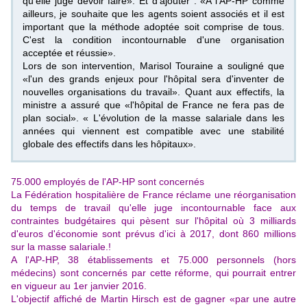
qu'elle juge devoir faire». Et d'ajouter : «A l'AP-HP comme
ailleurs, je souhaite que les agents soient associés et il est
important que la méthode adoptée soit comprise de tous.
C'est la condition incontournable d'une organisation
acceptée et réussie».
Lors de son intervention, Marisol Touraine a souligné que
«l'un des grands enjeux pour l'hôpital sera d'inventer de
nouvelles organisations du travail». Quant aux effectifs, la
ministre a assuré que «l'hôpital de France ne fera pas de
plan social». « L'évolution de la masse salariale dans les
années qui viennent est compatible avec une stabilité
globale des effectifs dans les hôpitaux».
75.000 employés de l'AP-HP sont concernés
La Fédération hospitalière de France réclame une réorganisation
du temps de travail qu'elle juge incontournable face aux
contraintes budgétaires qui pèsent sur l'hôpital où 3 milliards
d'euros d'économie sont prévus d'ici à 2017, dont 860 millions
sur la masse salariale.!
A l'AP-HP, 38 établissements et 75.000 personnels (hors
médecins) sont concernés par cette réforme, qui pourrait entrer
en vigueur au 1er janvier 2016.
L'objectif affiché de Martin Hirsch est de gagner «par une autre