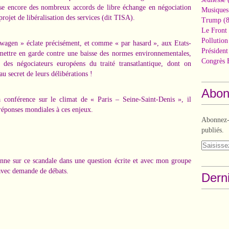
gisse encore des nombreux accords de libre échange en négociation
Musiques
 projet de libéralisation des services (dit TISA).
Trump
(8
Le Front 
Pollutio
wagen » éclate précisément, et comme « par hasard », aux Etats-
Présiden
ttre en garde contre une baisse des normes environnementales,
Congrès 
s des négociateurs européens du traité transatlantique, dont on
u secret de leurs délibérations !
Abon
 conférence sur le climat de « Paris – Seine-Saint-Denis », il
réponses mondiales à ces enjeux.
Abonnez-v
publiés.
nne sur ce scandale dans une question écrite et avec mon groupe
avec demande de débats.
Derni