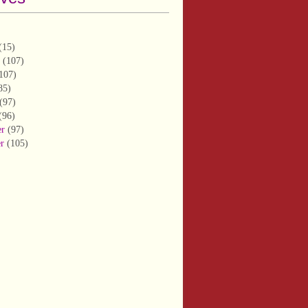
(15)
(107)
107)
85)
(97)
(96)
er
(97)
er
(105)