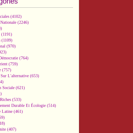
gories
ciales
(4102)
 Nationale
(2246)
)
(1191)
s
(1109)
onal
(970)
923)
 Démocratie
(764)
ient
(759)
e
(757)
Sur L'alternative
(653)
4)
n Sociale
(621)
)
-Riches
(533)
ement Durable Et Écologie
(514)
 Latine
(461)
59)
18)
nite
(407)