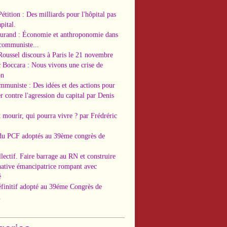
Pétition : Des milliards pour l'hôpital pas
pital.
Durand : Économie et anthroponomie dans
 communiste...
Roussel discours à Paris le 21 novembre
c Boccara : Nous vivons une crise de
on
ommuniste : Des idées et des actions pour
r contre l'agression du capital par Denis
t mourir, qui pourra vivre ? par Frédréric
 du PCF adoptés au 39ème congrès de
llectif. Faire barrage au RN et construire
native émancipatrice rompant avec
é
éfinitif adopté au 39éme Congrès de
.