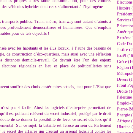
éhicules propres à très faible consommation, pour des voitures
Elections
si des véhicules hybrides dont ceux s’alimentant à l’hydrogène.
Histoire
(
Président
Services 
s transports publics. Train, métro, tramway sont autant d’atouts à
Educatio
iques profondément démocratisées et humanisées. Que d’emplois
Amériqu
ables pour de tels objectifs !
Extrême 
Code Du 
sée avec les habitants et les élus locaux, à l’aune des besoins de
Justice
(2
ie, de construction d’éco-quartiers, mais aussi avec une réflexion
Israël
(16
s distances domicile-travail. Ce devrait être l’un des enjeux
Grèce
(16
élections régionales en lieu et place de politicailleries sans
Région
(1
Métropol
Divers
(1
Front Pop
uvent souffrir des choix austéritaires actuels, tant pour L’Etat que
Droite
(1
Palestine
Emploi-T
’est pas si facile. Ainsi les logiciels d’entreprise permettant de
Pierre-Bé
qu’il est polluant relèvent du secret industriel, protégé par le droit
Energie
(
doute de se donner la possibilité de lever ce secret dès lors qu’il
Afrique
(
emental. Sur ce sujet, la bataille est féroce au sein du Parlement
Ukraine
(
 le secret des affaires qui créerait un arsenal législatif contre les
Jeunesse
(