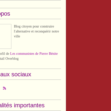
opos
Blog citoyen pour construire
l'alternative et reconquérir notre
ville
rofil de
Les communistes de Pierre Bénite
rtail Overblog
aux sociaux
lités importantes