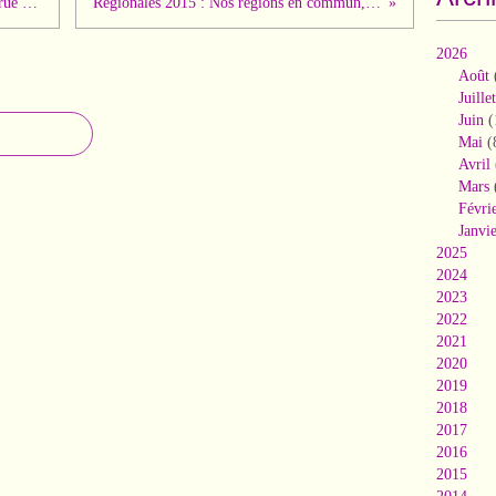
Réfugiés : Pour l'égalité, tous dans la rue ce 4 octobre
Régionales 2015 : Nos régions en commun, c'est parti !
2026
Août
Juillet
Juin
(
Mai
(
Avril
Mars
Févri
Janvi
2025
2024
2023
2022
2021
2020
2019
2018
2017
2016
2015