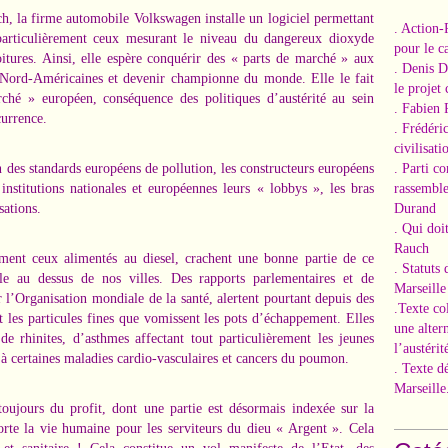
h, la firme automobile Volkswagen installe un logiciel permettant
. Action-
 particulièrement ceux mesurant le niveau du dangereux dioxyde
pour le ca
oitures. Ainsi, elle espère conquérir des « parts de marché » aux
. Denis 
t Nord-Américaines et devenir championne du monde. Elle le fait
le projet
ché » européen, conséquence des politiques d’austérité au sein
. Fabien 
currence.
. Frédéri
civilisati
n des standards européens de pollution, les constructeurs européens
. Parti c
nstitutions nationales et européennes leurs « lobbys », les bras
rassemble
sations.
Durand
. Qui doi
Rauch
ement ceux alimentés au diesel, crachent une bonne partie de ce
. Statuts
alle au dessus de nos villes. Des rapports parlementaires et de
Marseille
 l’Organisation mondiale de la santé, alertent pourtant depuis des
.Texte co
nt les particules fines que vomissent les pots d’échappement. Elles
une alter
 de rhinites, d’asthmes affectant tout particulièrement les jeunes
l’austérit
u’à certaines maladies cardio-vasculaires et cancers du poumon.
. Texte d
Marseille
toujours du profit, dont une partie est désormais indexée sur la
rte la vie humaine pour les serviteurs du dieu « Argent ». Cela