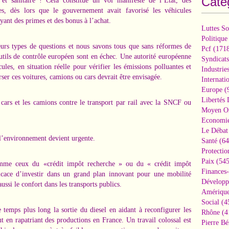
Caté
et sanitaire ! Cela constitue un vol manifeste de l’Etat, des
es, dès lors que le gouvernement avait favorisé les véhicules
ant des primes et des bonus à l’achat.
Luttes So
Politique
eurs types de questions et nous savons tous que sans réformes de
Pcf
(1718
outils de contrôle européen sont en échec. Une autorité européenne
Syndicats
ules, en situation réelle pour vérifier les émissions polluantes et
Industrie
rser ces voitures, camions ou cars devrait être envisagée.
Internati
Europe
(
Libertés
s cars et les camions contre le transport par rail avec la SNCF ou
Moyen Or
Economi
Le Débat 
l’environnement devient urgente.
Santé
(64
Protectio
Paix
(545
omme ceux du «crédit impôt recherche » ou du « crédit impôt
Finances
fficace d’investir dans un grand plan innovant pour une mobilité
Développ
ussi le confort dans les transports publics.
Amérique
Social
(4
temps plus long la sortie du diesel en aidant à reconfigurer les
Rhône
(4
ut en rapatriant des productions en France. Un travail colossal est
Pierre Bé