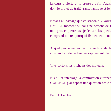
lanceurs d’alerte et la presse ; qu’il s’a
dont le projet de traité transatlantique et le
Notons au passage que ce scandale « Volks
Unis. Au moment où nous ne cessons de me
une grosse pierre est jetée sur les pied
comprend mieux pourquoi ils tiennent tant a
A quelques semaines de l’ouverture de la
conviendrait de rechercher rapidement des 
Vite, sortons les tricheurs des moteurs.
NB : J’ai interrogé la commission europée
GUE /NGL j’ai déposé une question orale 
Patrick Le Hyaric