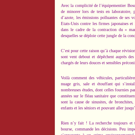
Avec la complicité de l’équipementier Bosc
de minorer lors de tests en laboratoire,
d’azote, les émissions polluantes de ses v
Etats-Unis contre les firmes japonaises e
dans le cadre de la contraction du « mar
desquelles se déploie cette jungle de la con
C’est pour cette raison qu’à chaque révisio
sont vent debout et dépêchent auprès des i
chargés de leurs douces et sensibles préconi
Voilà comment des véhicules, particulièr
nuage gris, sale et étouffant qui s’inst
nombreuses études, dont celles fournies par
années sur le fléau sanitaire que constitue
sont la cause de sinusites, de bronchites,
enfants et les séniors et pouvant aller jusq
Rien n’y fait ! La recherche toujours et 
bourse, commande les décisions. Peu impo