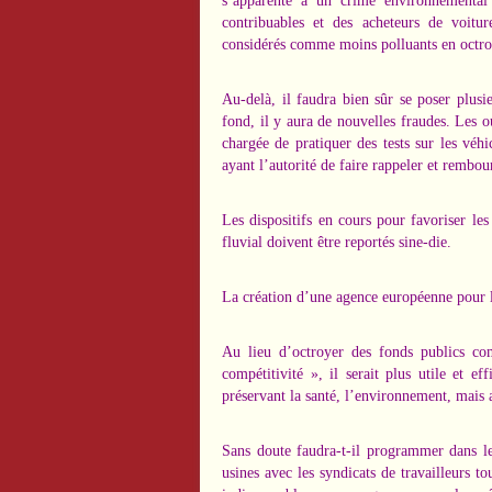
s’apparente à un crime environnemental 
contribuables et des acheteurs de voitur
considérés comme moins polluants en octroy
Au-delà, il faudra bien sûr se poser plusi
fond, il y aura de nouvelles fraudes. Les 
chargée de pratiquer des tests sur les véhic
ayant l’autorité de faire rappeler et rembou
Les dispositifs en cours pour favoriser le
fluvial doivent être reportés sine-die.
La création d’une agence européenne pour 
Au lieu d’octroyer des fonds publics c
compétitivité », il serait plus utile et e
préservant la santé, l’environnement, mais a
Sans doute faudra-t-il programmer dans le 
usines avec les syndicats de travailleurs to