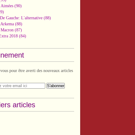
 Aimées
(90)
9)
De Gauche: L'alternative
(88)
n Arkema
(88)
t Macron
(87)
Extra 2018
(84)
nement
ous pour être averti des nouveaux articles
ers articles