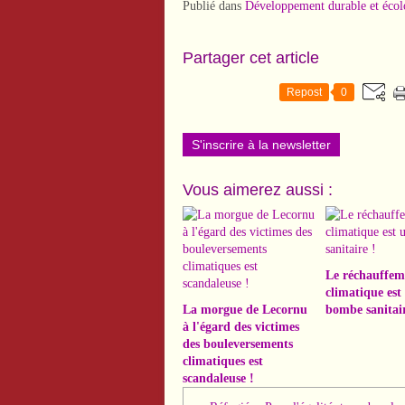
Publié dans
Développement durable et écol
Partager cet article
Repost
0
S'inscrire à la newsletter
Vous aimerez aussi :
Le réchauffem
climatique est
La morgue de Lecornu
bombe sanitair
à l'égard des victimes
des bouleversements
climatiques est
scandaleuse !