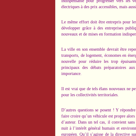
indispensable pour progresser vers les v
électriques à des prix accessibles, mais aus
Le même effort doit être entrepris pour le
développer grâce à des entreprises publ
nouveaux et de mises en formation indispens
La ville en son ensemble devrait être repen
transports, de logement, économes en énerg
nouvelle pour réduire les trop épuisante
principaux des débats préparatoires aux 
importance.
Il est vrai que de tels élans nouveaux ne pe
pour les collectivités territoriales.
D’autres questions se posent ! Y répondre n
faire croire qu’un véhicule est propre alors 
d’auteur. Dans un tel cas, il convient sans 
nuit à l’intérêt général humain et environn
européen. Qu’il s’agisse de la directive sur