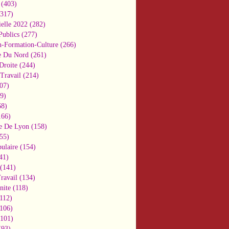
(403)
317)
ielle 2022
(282)
Publics
(277)
n-Formation-Culture
(266)
e Du Nord
(261)
Droite
(244)
Travail
(214)
07)
9)
8)
66)
e De Lyon
(158)
55)
ulaire
(154)
41)
(141)
ravail
(134)
nite
(118)
112)
106)
101)
93)