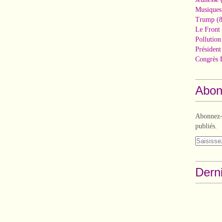
Musiques
Trump
(8
Le Front 
Pollutio
Présiden
Congrès 
Abon
Abonnez-v
publiés.
Derni