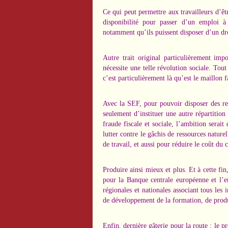
Ce qui peut permettre aux travailleurs d’êt
disponibilité pour passer d’un emploi à
notamment qu’ils puissent disposer d’un dro
Autre trait original particulièrement im
nécessite une telle révolution sociale. To
c’est particulièrement là qu’est le maillon f
Avec la SEF, pour pouvoir disposer des ress
seulement d’instituer une autre répartition 
fraude fiscale et sociale, l’ambition serai
lutter contre le gâchis de ressources nature
de travail, et aussi pour réduire le coût du c
Produire ainsi mieux et plus. Et à cette fin
pour la Banque centrale européenne et l’
régionales et nationales associant tous les 
de développement de la formation, de product
Enfin, dernière gâterie pour la route : le pro