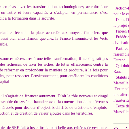
re en phase avec les transformations technologiques, accroître leur
. Action-
 un autre et leurs capacités à s’adapter en permanence, c’est
pour le ca
it à la formation dans la sécurité.
. Denis 
le projet
. Fabien 
portant et fécond : la place accordée aux moyens financiers que
. Frédéri
ut aussi bien chez Hamon que chez la France Insoumise et les Verts
civilisati
aible.
. Parti c
rassemble
ources nécessaires à une telle transformation, il ne s’agirait pas
Durand
des richesses, de taxer les riches, de lutter efficacement contre la
. Qui doi
t de réformer en profondeur la manière de produire, à la fois pour
Rauch
lles, pour respecter l’environnement, pour améliorer les conditions
. Statuts
apital.
Marseille
.Texte co
une alter
, il s’agirait de financer autrement. D’où le rôle nouveau envisagé
l’austérit
ensemble du système bancaire avec la convocation de conférences
. Texte d
intéressés pour décider d’objectifs chiffrés de créations d’emplois,
Marseille
ion et de création de valeur ajoutée dans les territoires.
jet de SEF fait à juste titre la part belle aux critères de gestion et