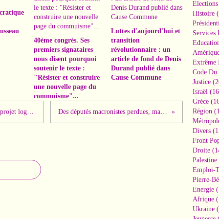
Elections
cratique
Histoire
(
Président
usseau
Luttes d'aujourd'hui et
Services 
40ème congrès. Ses
transition
Educatio
premiers signataires
révolutionnaire : un
Amériqu
nous disent pourquoi
article de fond de Denis
Extrême 
soutenir le texte :
Durand publié dans
Code Du 
"Résister et construire
Cause Commune
Justice
(2
une nouvelle page du
Israël
(16
commuisme"...
Grèce
(16
Région
(1
Congrès des HLM : Pour le retrait du projet logement du gouvernement !
Des députés macronistes perdues, mais où va la France....
Métropol
Divers
(1
Front Pop
Droite
(1
Palestine
Emploi-T
Pierre-Bé
Energie
(
Afrique
(
Ukraine
(
Jeunesse
(