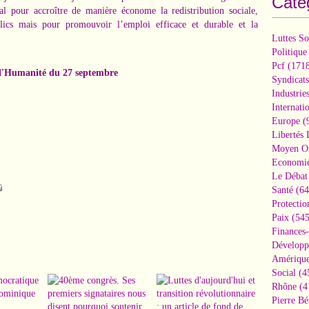
Caté
al pour accroître de manière économe la redistribution sociale,
blics mais pour promouvoir l’emploi efficace et durable et la
Luttes So
Politique
Pcf
(1718
 l'Humanité du 27 septembre
Syndicats
Industrie
Internati
Europe
(
Libertés
Moyen Or
Economi
Le Débat 
Santé
(64
Protectio
Paix
(545
Finances
Développ
Amérique
Social
(4
Rhône
(4
Pierre Bé