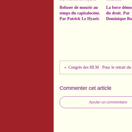
Refuser de mourir au
La force démo
temps du capitalocène.
du droit. Par
Par Patrick Le Hyaric
Dominique Ro
Commenter cet article
Ajouter un commentaire