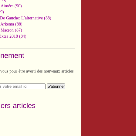
 Aimées
(90)
9)
De Gauche: L'alternative
(88)
n Arkema
(88)
t Macron
(87)
Extra 2018
(84)
nement
ous pour être averti des nouveaux articles
ers articles