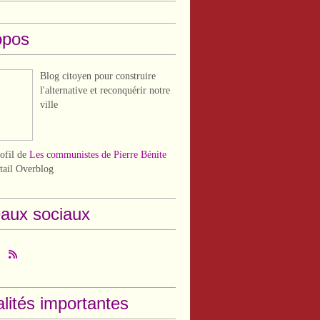
opos
Blog citoyen pour construire
l'alternative et reconquérir notre
ville
rofil de
Les communistes de Pierre Bénite
rtail Overblog
aux sociaux
lités importantes