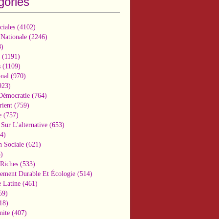
gories
ciales
(4102)
 Nationale
(2246)
)
(1191)
s
(1109)
onal
(970)
923)
 Démocratie
(764)
ient
(759)
e
(757)
Sur L'alternative
(653)
4)
n Sociale
(621)
)
-Riches
(533)
ement Durable Et Écologie
(514)
 Latine
(461)
59)
18)
nite
(407)