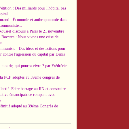
Pétition : Des milliards pour l'hôpital pas
pital.
Durand : Économie et anthroponomie dans
 communiste...
Roussel discours à Paris le 21 novembre
c Boccara : Nous vivons une crise de
on
ommuniste : Des idées et des actions pour
r contre l'agression du capital par Denis
t mourir, qui pourra vivre ? par Frédréric
 du PCF adoptés au 39ème congrès de
llectif. Faire barrage au RN et construire
native émancipatrice rompant avec
é
éfinitif adopté au 39éme Congrès de
.