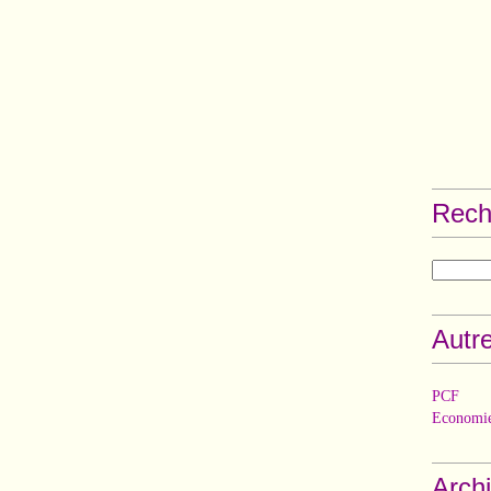
Rech
Autre
PCF
Economie
Arch