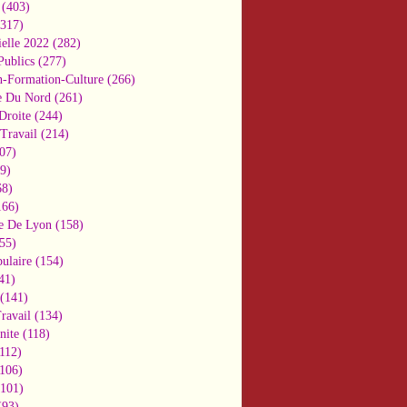
(403)
317)
ielle 2022
(282)
Publics
(277)
n-Formation-Culture
(266)
e Du Nord
(261)
Droite
(244)
Travail
(214)
07)
9)
8)
66)
e De Lyon
(158)
55)
ulaire
(154)
41)
(141)
ravail
(134)
nite
(118)
112)
106)
101)
93)