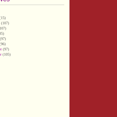
(15)
(107)
107)
85)
(97)
(96)
er
(97)
er
(105)