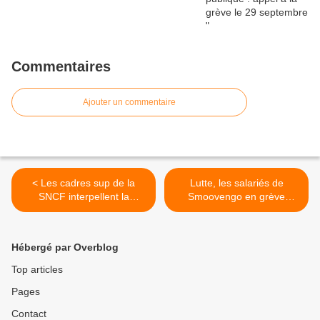
Commentaires
Ajouter un commentaire
< Les cadres sup de la
Lutte, les salariés de
SNCF interpellent la
Smoovengo en grève
Ministre Borne
depuis hier pour
sauvegarder leurs acquis >
Hébergé par Overblog
Top articles
Pages
Contact