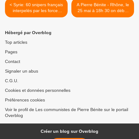
< Syrie: 60 snipers français
A Pierre Bénite - Rhône, le
interpelés par les forces
25 mai à 18h 30 on débat
régulières syriennes
du livre consacré aux
verriers de Givors et de la
santé au travail >
Hébergé par Overblog
Top articles
Pages
Contact
Signaler un abus
C.G.U.
Cookies et données personnelles
Préférences cookies
Voir le profil de Les communistes de Pierre Bénite sur le portail
Overblog
Créer un blog sur Overblog