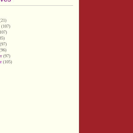
(21)
(107)
107)
85)
(97)
(96)
er
(97)
er
(105)