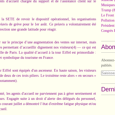
nts d'accueil chargée du support et de l'assistance client sur le
Musiques
Trump
(8
Le Front 
 la SETE de revoir le dispositif opérationnel, les organisations
Pollutio
réavis de grève pour le 1er août. Ce préavis a volontairement été
Présiden
irection une grande latitude pour réagir.
Congrès 
r sur le principe d’une augmentation des ventes sur internet, mais
Abon
es permettant d’accueillir dignement nos visiteurs(4) — ce qui est
le de Paris. La qualité d’accueil à la tour Eiffel est primordiale :
e et symbolique du tourisme en France.
Abonnez-v
publiés.
ur Eiffel sont équipés d'un ascenseur. En haute saison, les visiteurs
 de deux de ces trois piliers. Le troisième reste alors « en secours »
, notamment).
Derni
é, les agents d'accueil ne parviennent pas à gérer sereinement et
eurs. Engagée suite à un droit d’alerte des délégués du personnel,
n courant juillet a démontré l’état d'extrême fatigue physique et/ou
cueil.