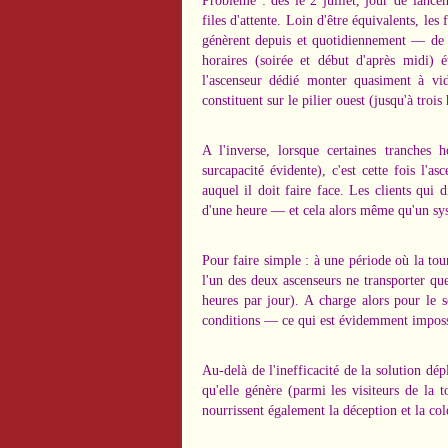
Problème : dès le 2 juillet, jour de lance
files d'attente. Loin d'être équivalents, le
génèrent depuis et quotidiennement — de vé
horaires (soirée et début d'après midi) é
l'ascenseur dédié monter quasiment à vid
constituent sur le pilier ouest (jusqu'à troi
A l'inverse, lorsque certaines tranches 
surcapacité évidente), c'est cette fois l'as
auquel il doit faire face. Les clients qui 
d'une heure — et cela alors même qu'un syst
Pour faire simple : à une période où la tour
l'un des deux ascenseurs ne transporter qu
heures par jour). A charge alors pour le 
conditions — ce qui est évidemment imposs
Au-delà de l'inefficacité de la solution dép
qu'elle génère (parmi les visiteurs de la
nourrissent également la déception et la col