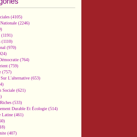
gories
ciales
(4105)
 Nationale
(2246)
)
(1191)
s
(1110)
onal
(970)
924)
 Démocratie
(764)
ient
(759)
e
(757)
Sur L'alternative
(653)
4)
n Sociale
(621)
)
-Riches
(533)
ement Durable Et Écologie
(514)
 Latine
(461)
60)
18)
nite
(407)