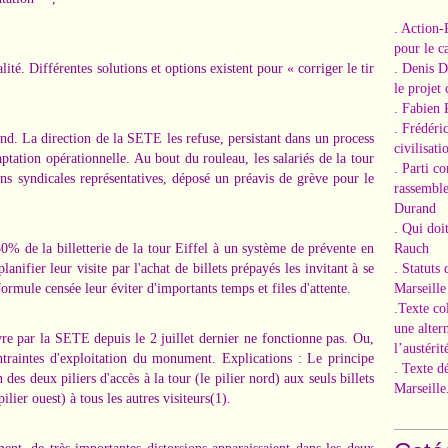
. Action-
pour le ca
lité. Différentes solutions et options existent pour « corriger le tir
. Denis 
le projet
. Fabien 
. Frédéri
nd. La direction de la SETE les refuse, persistant dans un process
civilisati
ptation opérationnelle. Au bout du rouleau, les salariés de la tour
. Parti c
ions syndicales représentatives, déposé un préavis de grève pour le
rassemble
Durand
. Qui doi
50% de la billetterie de la tour Eiffel à un système de prévente en
Rauch
lanifier leur visite par l'achat de billets prépayés les invitant à se
. Statuts
formule censée leur éviter d'importants temps et files d'attente.
Marseille
.Texte co
une alter
e par la SETE depuis le 2 juillet dernier ne fonctionne pas. Ou,
l’austérit
ntraintes d'exploitation du monument. Explications : Le principe
. Texte d
 des deux piliers d'accès à la tour (le pilier nord) aux seuls billets
Marseille
ilier ouest) à tous les autres visiteurs(1).