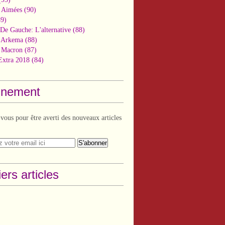
 Aimées
(90)
9)
De Gauche: L'alternative
(88)
n Arkema
(88)
t Macron
(87)
Extra 2018
(84)
nement
ous pour être averti des nouveaux articles
ers articles