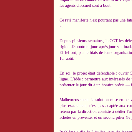
les agents d'accueil sont à bout.
Ce raté manifeste n'est pourtant pas une fata
».
Depuis plusieurs semaines, la CGT les défe
rigide démontrant jour après jour son inada
Eiffel ont, par le biais de leurs organisat
1er août.
En soi, le projet était défendable : ouvrir 
ligne. L'idée : permettre aux intéressés de p
présenter le jour dit à un horaire précis — 
Malheureusement, la solution mise en oeuvr
plus exactement, n'est pas adaptée aux co
retenu par la direction consiste à dédier l'un
achetés en prévente, et un second pilier (le p