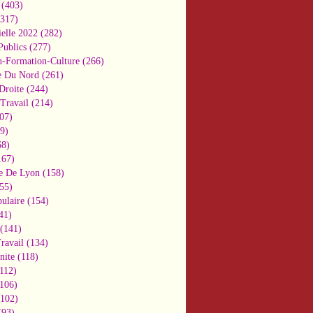
(403)
317)
ielle 2022
(282)
Publics
(277)
n-Formation-Culture
(266)
e Du Nord
(261)
Droite
(244)
Travail
(214)
07)
9)
8)
67)
e De Lyon
(158)
55)
ulaire
(154)
41)
(141)
ravail
(134)
nite
(118)
112)
106)
102)
93)