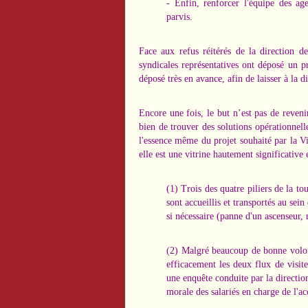
- Enfin, renforcer l'équipe des age
parvis.
Face aux refus réitérés de la direction de
syndicales représentatives ont déposé un p
déposé très en avance, afin de laisser à la d
Encore une fois, le but n’est pas de reveni
bien de trouver des solutions opérationnell
l'essence même du projet souhaité par la Vil
elle est une vitrine hautement significativ
(1) Trois des quatre piliers de la to
sont accueillis et transportés au sein
si nécessaire (panne d'un ascenseur
(2) Malgré beaucoup de bonne volont
efficacement les deux flux de visit
une enquête conduite par la directio
morale des salariés en charge de l'ac