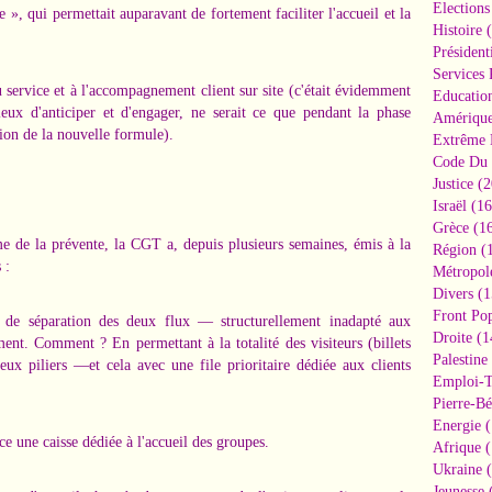
Elections
e », qui permettait auparavant de fortement faciliter l'accueil et la
Histoire
(
Président
Services 
au service et à l'accompagnement client sur site (c'était évidemment
Educatio
icieux d'anticiper et d'engager, ne serait ce que pendant la phase
Amériqu
tion de la nouvelle formule).
Extrême 
Code Du 
Justice
(2
Israël
(16
Grèce
(16
e de la prévente, la CGT a, depuis plusieurs semaines, émis à la
Région
(1
 :
Métropol
Divers
(1
Front Pop
e de séparation des deux flux — structurellement inadapté aux
Droite
(1
ent. Comment ? En permettant à la totalité des visiteurs (billets
Palestine
ux piliers —et cela avec une file prioritaire dédiée aux clients
Emploi-T
Pierre-Bé
Energie
(
ce une caisse dédiée à l'accueil des groupes.
Afrique
(
Ukraine
(
Jeunesse
(