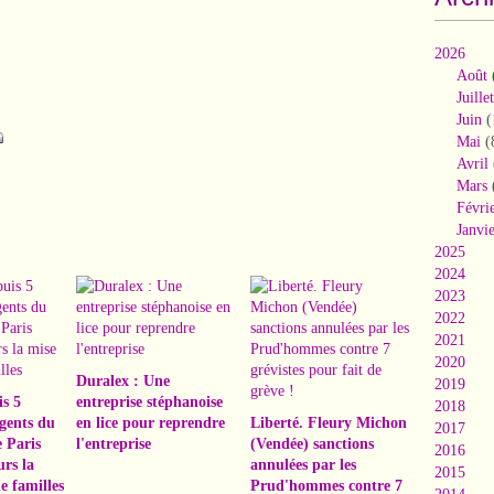
2026
Août
Juillet
Juin
(
Mai
(
Avril
Mars
Févri
Janvi
2025
2024
2023
2022
2021
2020
Duralex : Une
2019
s 5
entreprise stéphanoise
2018
agents du
en lice pour reprendre
Liberté. Fleury Michon
2017
 Paris
l'entreprise
(Vendée) sanctions
2016
urs la
annulées par les
2015
e familles
Prud'hommes contre 7