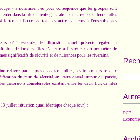
 groupe » a notamment eu pour conséquence que les groupes sont
enter dans la file d'attente générale. Leur présence et leurs tailles
i fortement l'accès de tous les autres visiteurs à l'ensemble des
nts déjà évoqués, le dispositif actuel présente également
titution de longues files d’attente à l’extérieur du périmètre de
es significatifs de sécurité et de nuisances pour les riverains.
Rech
on relayée par la presse courant juillet, les importants travaux
dification du mur de sécurité en verre dressé autour du parvis,
s distorsions considérables existant entre les deux flux de files
Autre
3 juillet (situation quasi identique chaque jour) :
PCF
Economie
Arch