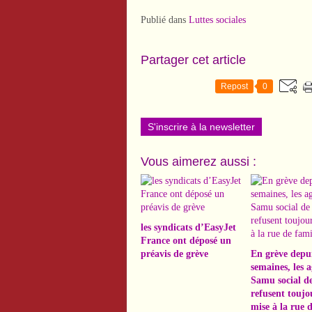
Publié dans
Luttes sociales
Partager cet article
Repost
0
S'inscrire à la newsletter
Vous aimerez aussi :
les syndicats d’EasyJet
France ont déposé un
préavis de grève
En grève depui
semaines, les 
Samu social de
refusent toujo
mise à la rue d