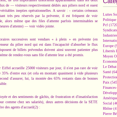
Caté
ment, de très importantes distorsions apparaissaient dans les deux
s flux de — visiteurs respectivement dédiés aux piliers nord et ouest
ritables inepties opérationnelles. A savoir : - certains créneaux
Luttes So
tant très peu réservés par la prévente, il est fréquent de voir
Politique
e, alors même que des files d'attente parfois interminables se
Pcf
(1720
s heures d'attente) — voir vidéo jointe.
Syndicats
Industrie
horaires successives sont vendues « à plein » en prévente (en
Internati
censeur du pilier nord qui est dans l'incapacité d'absorber le flux
Europe
(
disposent de billets prévendus doivent ainsi souvent patienter plus
Libertés
ème de rendez-vous sans file d'attente leur a été promis.
Moyen Or
Economi
Le Débat 
 Eiffel accueille 25000 visiteurs par jour, il n'est pas rare de voir
Santé
(64
e 35% d'entre eux (et cela en montant quasiment à vide plusieurs
Protectio
second d'assurer, lui, la montée des 65% restants dans de bonnes
Paix
(545
ible.
Finances
Développ
loyée et des sentiments de gâchis, de frustration et d'insatisfaction
Amérique
 tour comme chez ses salariés), deux autres décisions de la SETE
Social
(4
ère des agents d'accueil(2) :
Rhône
(4
Pierre Bé