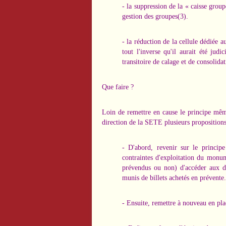
- la suppression de la « caisse group
gestion des groupes(3).
- la réduction de la cellule dédiée 
tout l'inverse qu'il aurait été jud
transitoire de calage et de consolida
Que faire ?
Loin de remettre en cause le principe mêm
direction de la SETE plusieurs propositions
- D'abord, revenir sur le princip
contraintes d'exploitation du monum
prévendus ou non) d'accéder aux de
munis de billets achetés en prévente.
- Ensuite, remettre à nouveau en pla