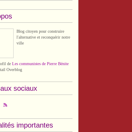
opos
Blog citoyen pour construire
l'alternative et reconquérir notre
ville
rofil de
Les communistes de Pierre Bénite
rtail Overblog
aux sociaux
lités importantes