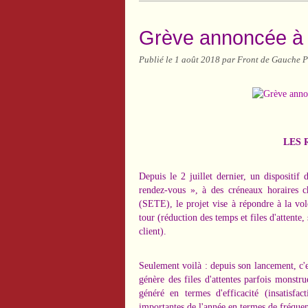
Grève annoncée à la
Publié le
1 août 2018
par Front de Gauche P
LES 
Depuis le 2 juillet dernier, un dispositif
rendez-vous », à des créneaux horaires c
(SETE), le projet vise à répondre à la volo
tour (réduction des temps et files d'attente, 
client).
Seulement voilà : depuis son lancement, c'e
génère des files d'attentes parfois monstr
généré en termes d'efficacité (insatisfa
importantes de l'année en termes de fréque