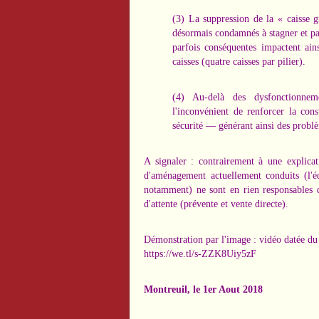
(3) La suppression de la « caisse
désormais condamnés à stagner et pati
parfois conséquentes impactent ains
caisses (quatre caisses par pilier).
(4) Au-delà des dysfonctionneme
l'inconvénient de renforcer la cons
sécurité — générant ainsi des problèm
A signaler : contrairement à une explicati
d'aménagement actuellement conduits (l'é
notamment) ne sont en rien responsables de
d'attente (prévente et vente directe).
Démonstration par l'image : vidéo datée du 1
https://we.tl/s-ZZK8Uiy5zF
Montreuil, le 1er Aout 2018