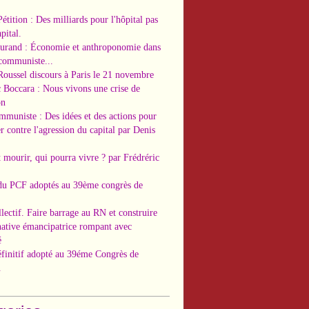
Pétition : Des milliards pour l'hôpital pas
pital.
Durand : Économie et anthroponomie dans
 communiste...
Roussel discours à Paris le 21 novembre
c Boccara : Nous vivons une crise de
on
ommuniste : Des idées et des actions pour
r contre l'agression du capital par Denis
t mourir, qui pourra vivre ? par Frédréric
 du PCF adoptés au 39ème congrès de
llectif. Faire barrage au RN et construire
native émancipatrice rompant avec
é
éfinitif adopté au 39éme Congrès de
.