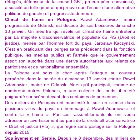
réfugiés, défenseur de la cause LGBT, proeuropéen convaincu),
a suscité un tollé général qui prouve que l’espoir d’une alternative
politique de gauche et progressiste demeure.
Climat de haine en Pologne.
Paweł Adamowicz, maire
progressiste de Gdansk, est décédé de ses blessures dimanche
13 janvier. Un meurtre qui révèle un climat de haine entretenu
par La majorité ultraconservatrice et populiste du PiS (Droit et
justice), menée par l’homme fort du pays, Jaroslaw Kaczynski.
C’est en pratiquant des purges sans précédent dans la fonction
publique, les médias publics et l’armée que le gouvernement
assoit son autorité dans une dérive autoritariste aux relents de
patriotisme et de nationalisme entremêlés.
La Pologne est sous le choc après l’attaque au couteau
perpétrée dans la soirée du dimanche 13 janvier contre Paweł
Adamowicz, maire de Gdansk. Alors qu’il participait, comme de
nombreux autres Polonais, à une collecte de fonds, il a été
poignardé sur scène devant des centaines de personnes.
Des milliers de Polonais ont manifesté le soir en silence dans
plusieurs villes du pays en hommage à Paweł Adamowicz et
contre la « haine ». Par ces rassemblements ils ont voulu
adresser un avertissement au parti de la droite ultraconservatrice
« Droit et justice (PiS) », qui règne sans partage sur la Pologne
depuis 2015.
Soulèvement en Serbie
. Depuis le 8 décembre, des milliers de