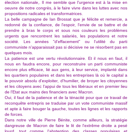
élection nationale,. Il me semble que l'urgence est à la mise en
oeuvre de notre congrès, à le faire vivre dans les luttes avec nos
propositions radicales et transformatrices.
La belle campagne de Ian Brossat que je félicite et remercie, a
redonné de la confiance, de l'espoir, l'envie de se battre et de
prendre à bras le corps et sous nos couleurs les problèmes
urgents que rencontrent les salariés, les populations et notre
société. Les années "d'effacement"
ou l'utilité du parti
communiste n'apparaissait pas si décisive ne se résorbent pas en
quelques mois.
La patience est une vertu révolutionnaire. Et il nous en faut, il
nous en faudra encore, pour reconstruire un parti communiste
encore plus efficace, lié aux gens, à leur service, implanté dans
les quartiers populaires et dans les entreprises là où le capital a
le pouvoir absolu d'exploiter, d'humilier, de broyer les citoyennes
et les citoyens avec l'appui de tous les libéraux et en premier lieu
de l'Etat aux mains des financiers avec Macron.
Oui, il faut de la patience et de la ténacité pour que ce travail de
reconquête entrepris se traduise par un vote communiste massif
et apte à faire bouger la gauche, toutes les lignes et les rapports
de forces.
Dans notre ville de Pierre Bénite, comme ailleurs, la stratégie
dangreuse de Macron de faire le lit de l'extrême droite a pesé
lourd, tout comme l'abstention des classes populaires et