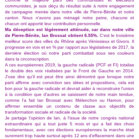
Comme la majeure parti des communistes et électeurs
communistes, je suis déçu du résultat suite à notre engagement
de campagne menée dans notre ville de Pierre-Bénite et notre
canton. Nous n'avons pas ménagé notre peine, chacune et
chacun ont apporté leur contribution personnelle.
Ma déception est légèrement atténuée, car dans notre ville
de Pierre-Bénite, Ian Brossat obtient 6.55%.
C'est le troisième
meilleur score des villes du Rhône après Vénissieux et Givors. Il
progresse en voix et en % par rapport aux législatives de 2017, la
dernière élection où notre parti combattait sous ses couleurs
dans la circonscription.
A ces européennes 2019, la gauche radicale (PCF et FI) totalise
le double des voix réalisées par le Front de Gauche en 2014.
J'ose dire qu'il est peut être ainsi démontré que lorsque notre
parti affirme avec conviction ses idées et propositions, cela est
bon pour la gauche radicale et devrait aider à reconstruire l'union
à la condition que d'autres se saisissent de notre main tendue,
comme l'a fait Ian Brossat avec Mélenchon ou Hamon, pour
affirmer ensemble un contenu de classe aux objectifs de
transformation sociale et radicale de la société.
Je partage l'opinion de Ian, à l'issue de notre congrès national
extraordinaire qui a tout juste 5 mois et qui a fait des choix
fondamentaux, avec ces élections européennes la marche était
surement trop haute surtout après 12 ans d'effacement dans une