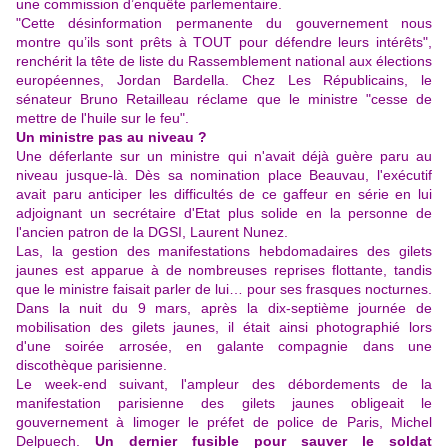
une commission d’enquête parlementaire.
"Cette désinformation permanente du gouvernement nous
montre qu’ils sont prêts à TOUT pour défendre leurs intérêts",
renchérit
la tête de liste du Rassemblement national aux élections
européennes, Jordan Bardella. Chez Les Républicains, le
sénateur Bruno Retailleau réclame que le ministre "cesse de
mettre de l'huile sur le feu".
Un ministre pas au niveau ?
Une déferlante sur un ministre qui n'avait déjà guère paru au
niveau jusque-là. Dès sa nomination place Beauvau, l'exécutif
avait paru anticiper les difficultés de ce gaffeur en série
en lui
adjoignant un secrétaire d'Etat
plus solide en la personne de
l'ancien patron de la DGSI, Laurent Nunez.
Las, la gestion des manifestations hebdomadaires des gilets
jaunes est apparue à de nombreuses reprises flottante, tandis
que le ministre faisait parler de lui… pour ses frasques nocturnes.
Dans la nuit du 9 mars, après la dix-septième journée de
mobilisation des gilets jaunes, il était ainsi photographié lors
d'une soirée arrosée, en galante compagnie dans une
discothèque parisienne.
Le week-end suivant, l'ampleur des débordements de la
manifestation parisienne des gilets jaunes obligeait le
gouvernement à limoger le préfet de police de Paris, Michel
Delpuech.
Un dernier fusible pour sauver le soldat