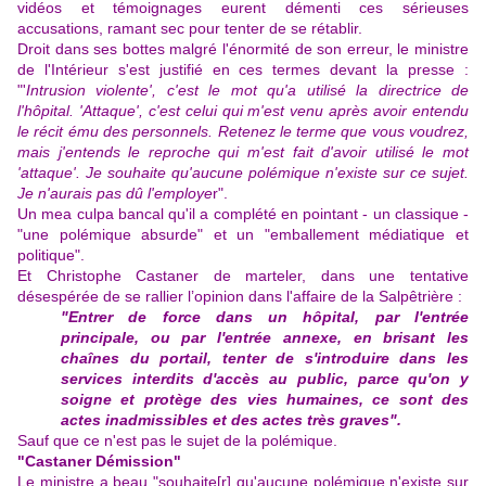
vidéos et témoignages eurent démenti ces sérieuses
accusations, ramant sec pour tenter de se rétablir.
Droit dans ses bottes malgré l'énormité de son erreur, le ministre
de l'Intérieur s'est justifié en ces termes devant la presse :
"'
Intrusion violente', c'est le mot qu'a utilisé la directrice de
l'hôpital. 'Attaque', c'est celui qui m'est venu après avoir entendu
le récit ému des personnels. Retenez le terme que vous voudrez,
mais j'entends le reproche qui m'est fait d'avoir utilisé le mot
'attaque'. Je souhaite qu'aucune polémique n'existe sur ce sujet.
Je n'aurais pas dû l'employe
r".
Un mea culpa bancal qu'il a complété en pointant - un classique -
"une polémique absurde" et un "emballement médiatique et
politique".
Et
Christophe Castaner
de marteler, dans une tentative
désespérée de se rallier l’opinion dans l'affaire de la Salpêtrière :
"Entrer de force dans un hôpital, par l'entrée
principale, ou par l'entrée annexe, en brisant les
chaînes du portail, tenter de s'introduire dans les
services interdits d'accès au public, parce qu'on y
soigne et protège des vies humaines, ce sont des
actes inadmissibles et des actes très graves".
Sauf que ce n'est pas le sujet de la polémique.
"Castaner Démission"
Le ministre a beau "souhaite[r] qu'aucune polémique n'existe sur