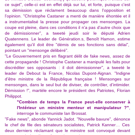
ce sujet", celle-ci est en effet déjà sur lui, et forte, puisque c'est
sa démission que réclament beaucoup dans l'opposition et
l'opinion. "Christophe Castaner a menti de manière éhontée et il
a instrumentalisé la presse pour propager ces mensonges. La
coupe est pleine, dans ces conditions il n'a pas d'autre choix que
de démissionner", a tweeté jeudi soir le député Adrien
Quatennens. Le leader de Génération.s,
Benoît Hamon, estime
également qu'il doit être "démis de ses fonctions sans délai",
pointant un "mensonge délibéré".
"Le Gouvernement pris en flagrant délit de fake news, assez de
cette propagande ! Christophe Castaner a manipulé les faits pour
discréditer ses opposants : il doit démissionner", a tweeté le
leader de Debout la France,
Nicolas Dupont-Aignan
. "Indigne
d’être ministre de la République française ! Mensonges sur
mensonges, dans le seul but de diviser, de contrôler, d’intimider.
Démission !",
martèle
encore le président des Patriotes, Florian
Philippot.
"Combien de temps la France peut-elle conserver à
l'Intérieur un ministre menteur et manipulateur ?"
,
interroge le communiste Ian Brossat
.
"Fake news",
abonde Yannick Jadot
. "Nouvelle bavure",
dénonce
le chef de file des sénateurs socialistes, Patrick Kanner… Ces
deux derniers réclamant que le ministre soit convoqué devant