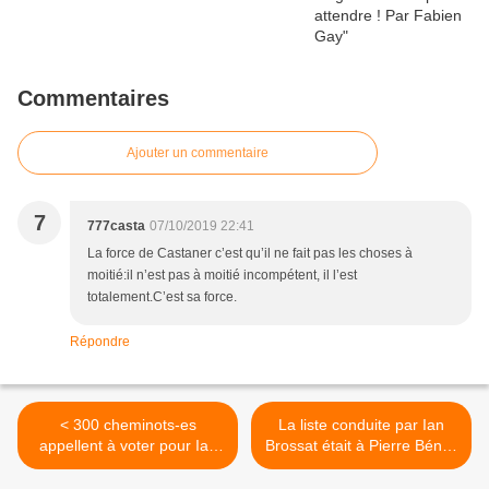
Commentaires
Ajouter un commentaire
7
777casta
07/10/2019 22:41
La force de Castaner c’est qu’il ne fait pas les choses à
moitié:il n’est pas à moitié incompétent, il l’est
totalement.C’est sa force.
Répondre
< 300 cheminots-es
La liste conduite par Ian
appellent à voter pour Ian
Brossat était à Pierre Bénite
Brossat le 26 mai
ce samedi 4 mai. Succès et
confiance ! >