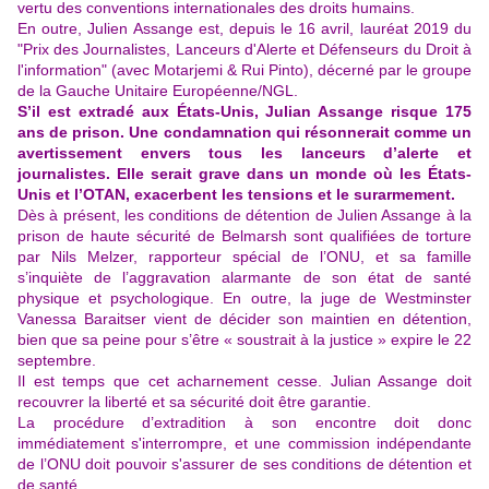
vertu des conventions internationales des droits humains.
En outre, Julien Assange est, depuis le 16 avril, lauréat 2019 du
"Prix des Journalistes, Lanceurs d'Alerte et Défenseurs du Droit à
l'information" (avec Motarjemi & Rui Pinto), décerné par le groupe
de la Gauche Unitaire Européenne/NGL.
S’il est extradé aux États-Unis, Julian Assange risque 175
ans de prison. Une condamnation qui résonnerait comme un
avertissement envers tous les lanceurs d’alerte et
journalistes. Elle serait grave dans un monde où les États-
Unis et l’OTAN, exacerbent les tensions et le surarmement.
Dès à présent, les conditions de détention de Julien Assange à la
prison de haute sécurité de Belmarsh sont qualifiées de torture
par Nils Melzer, rapporteur spécial de l’ONU, et sa famille
s’inquiète de l’aggravation alarmante de son état de santé
physique et psychologique. En outre, la juge de Westminster
Vanessa Baraitser vient de décider son maintien en détention,
bien que sa peine pour s’être « soustrait à la justice » expire le 22
septembre.
Il est temps que cet acharnement cesse. Julian Assange doit
recouvrer la liberté et sa sécurité doit être garantie.
La procédure d’extradition à son encontre doit donc
immédiatement s'interrompre, et une commission indépendante
de l’ONU doit pouvoir s'assurer de ses conditions de détention et
de santé.