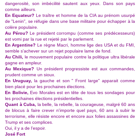
dangerosité, son imbécilité sautent aux yeux. Dans son pays
comme ailleurs.
En Equateur?
Le traître et homme de la CIA au prénom usurpé
de "Lenin", se réfugie dans une base militaire pour échapper à la
colère populaire.
Au Pérou?
Le président corrompu (comme ses prédécesseurs)
est vomi par la rue et rejeté par le parlement.
En Argentine?
Le règne Macri, homme lige des USA et du FMI,
semble s'achever sur un rejet populaire lame de fond.
Au Chili,
le mouvement populaire contre la politique ultra libérale
gagne en ampleur.
Au Mexique?
Un président progressiste est aux commandes,
prudent comme un sioux.
En Uruguay,
la gauche et son " Front large" apparait comme
bien placé pour les prochaines élections.
En Bolivie,
Evo Morales est en tête de tous les sondages pour
les prochaines élections présidentielles.
Quant à Cuba,
la belle, la rebelle, la courageuse, malgré 60 ans
de blocus à faire crever n'importe quel pays, 60 ans à subir le
terrorisme, elle résiste encore et encore aux folies assassines de
Trump et ses complices.
Oui, il y a de l'espoir.
José Fort