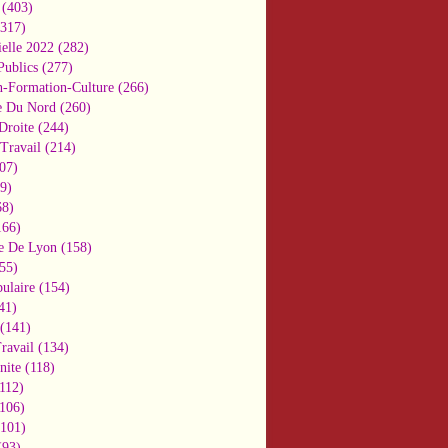
(403)
317)
ielle 2022
(282)
Publics
(277)
n-Formation-Culture
(266)
e Du Nord
(260)
Droite
(244)
Travail
(214)
07)
9)
8)
66)
e De Lyon
(158)
55)
ulaire
(154)
41)
(141)
ravail
(134)
nite
(118)
112)
106)
101)
93)