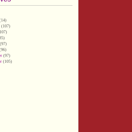
(14)
(107)
107)
85)
(97)
(96)
er
(97)
er
(105)