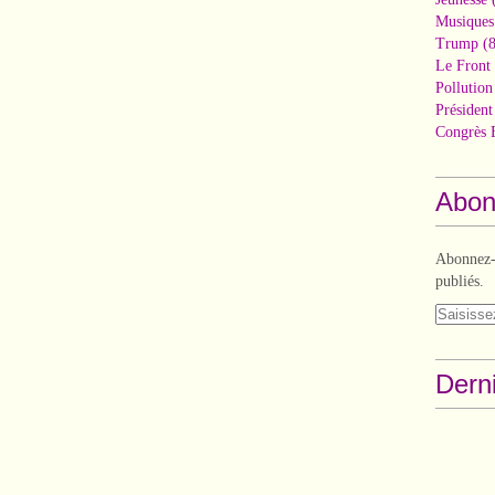
Musiques
Trump
(8
Le Front 
Pollutio
Présiden
Congrès 
Abon
Abonnez-v
publiés.
Derni