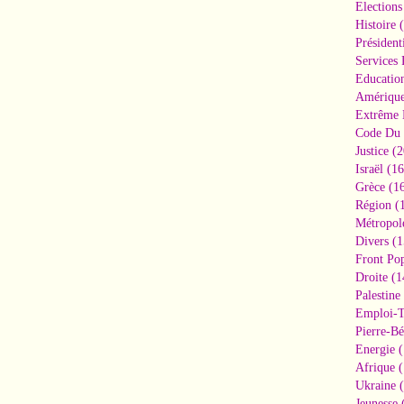
Elections
Histoire
(
Président
Services 
Educatio
Amériqu
Extrême 
Code Du 
Justice
(2
Israël
(16
Grèce
(16
Région
(1
Métropol
Divers
(1
Front Pop
Droite
(1
Palestine
Emploi-T
Pierre-Bé
Energie
(
Afrique
(
Ukraine
(
Jeunesse
(