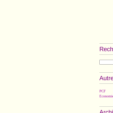
Rech
Autre
PCF
Economie
Arch