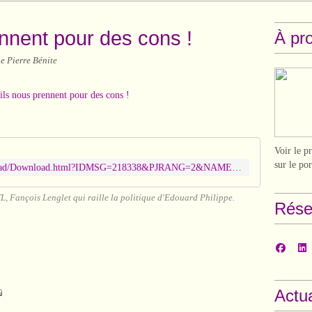
nnent pour des cons !
À pr
e Pierre Bénite
Voir le p
sur le po
https://webmail.sfr.fr/webmail/download/Download.html?IDMSG=218338&PJRANG=2&NAME=On-ne-nous-prendrait-pas-pour-des-cons-par-hasard1111-1.mp4&FOLDER=INBOX
TL, Fançois Lenglet qui raille la politique d'Edouard Philippe.
Rése
Actua