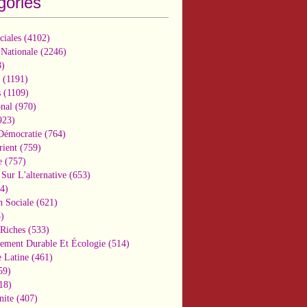
gories
ciales
(4102)
 Nationale
(2246)
)
(1191)
s
(1109)
onal
(970)
923)
 Démocratie
(764)
ient
(759)
e
(757)
Sur L'alternative
(653)
4)
n Sociale
(621)
)
-Riches
(533)
ement Durable Et Écologie
(514)
 Latine
(461)
59)
18)
nite
(407)