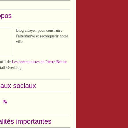
opos
Blog citoyen pour construire
l'alternative et reconquérir notre
ville
rofil de
Les communistes de Pierre Bénite
rtail Overblog
aux sociaux
lités importantes