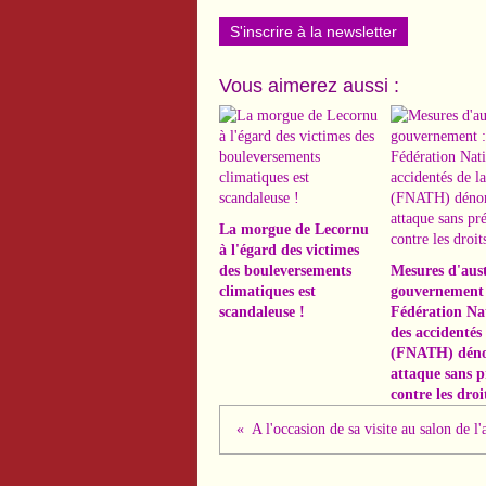
S'inscrire à la newsletter
Vous aimerez aussi :
La morgue de Lecornu
à l'égard des victimes
des bouleversements
Mesures d'aust
climatiques est
gouvernement 
scandaleuse !
Fédération Na
des accidentés 
(FNATH) déno
attaque sans p
contre les droi