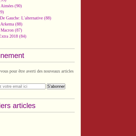
 Aimées
(90)
9)
De Gauche: L'alternative
(88)
n Arkema
(88)
t Macron
(87)
Extra 2018
(84)
nement
ous pour être averti des nouveaux articles
ers articles