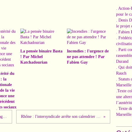
. Action-
pour le ca
. Denis 
le projet
. Fabien 
. Frédéri
civilisati
. Parti c
La pensée binaire Basta
Incendies : l'urgence de
rassemble
! Par Michel
ne pas attendre ! Par
Durand
Katchadourian
Fabien Gay
. Qui doi
Rauch
érité du
: la
. Statuts
tionale
Marseille
de la vie
.Texte co
nce une
une alter
récédent
l’austérit
ts sociaux
. Texte d
Marseille
A l'occasion de sa visite au salon de l'agriculture, Macron doit faire face à la rue mobilisée
Rhône : l'intersyndicale arrête son calendrier de lutte pour obtenir le retrait de la réforme des retraites