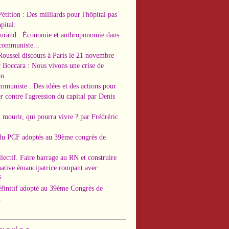
Pétition : Des milliards pour l'hôpital pas
pital.
Durand : Économie et anthroponomie dans
 communiste...
Roussel discours à Paris le 21 novembre
c Boccara : Nous vivons une crise de
on
ommuniste : Des idées et des actions pour
r contre l'agression du capital par Denis
t mourir, qui pourra vivre ? par Frédréric
 du PCF adoptés au 39ème congrès de
llectif. Faire barrage au RN et construire
native émancipatrice rompant avec
é
éfinitif adopté au 39éme Congrès de
.