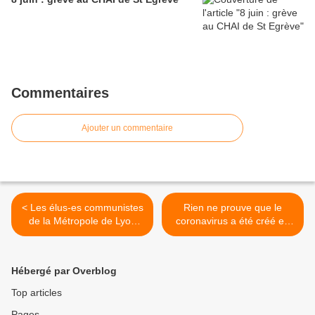
Commentaires
Ajouter un commentaire
< Les élus-es communistes
Rien ne prouve que le
de la Métropole de Lyon
coronavirus a été créé en
écrivent au Président
laboratoire : les dessous de
Kimelfeld
l’infodémie sur le Covid-19
>
Hébergé par Overblog
Top articles
Pages