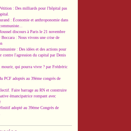
Pétition : Des milliards pour l'hôpital pas
pital.
Durand : Économie et anthroponomie dans
 communiste...
Roussel discours à Paris le 21 novembre
c Boccara : Nous vivons une crise de
on
ommuniste : Des idées et des actions pour
r contre l'agression du capital par Denis
t mourir, qui pourra vivre ? par Frédréric
 du PCF adoptés au 39ème congrès de
llectif. Faire barrage au RN et construire
native émancipatrice rompant avec
é
éfinitif adopté au 39éme Congrès de
.