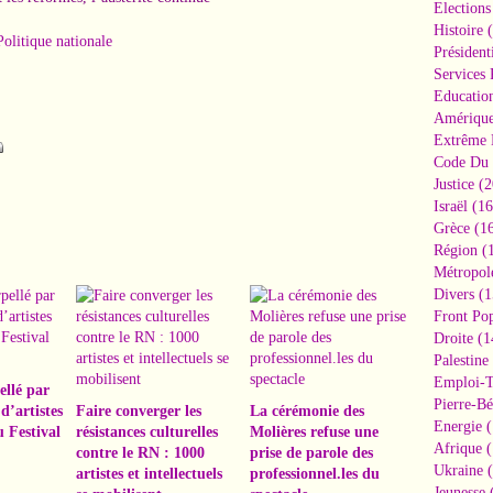
Elections
Histoire
(
Politique nationale
Président
Services 
Educatio
Amériqu
Extrême 
Code Du 
Justice
(2
Israël
(16
Grèce
(16
Région
(1
Métropol
Divers
(1
Front Pop
Droite
(1
Palestine
Emploi-T
ellé par
Pierre-Bé
d’artistes
Faire converger les
La cérémonie des
Energie
(
u Festival
résistances culturelles
Molières refuse une
Afrique
(
contre le RN : 1000
prise de parole des
Ukraine
(
artistes et intellectuels
professionnel.les du
Jeunesse
(