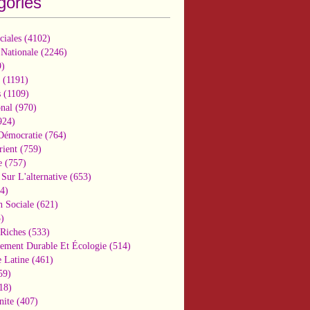
gories
ciales
(4102)
 Nationale
(2246)
)
(1191)
s
(1109)
onal
(970)
924)
 Démocratie
(764)
ient
(759)
e
(757)
Sur L'alternative
(653)
4)
n Sociale
(621)
)
-Riches
(533)
ement Durable Et Écologie
(514)
 Latine
(461)
59)
18)
nite
(407)