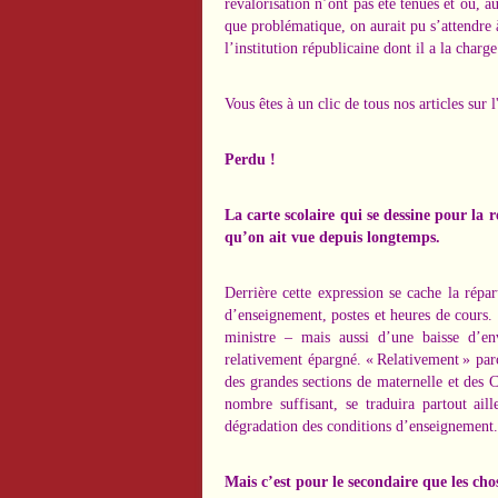
revalorisation n’ont pas été tenues et où, 
que problématique, on aurait pu s’attendre à
l’institution républicaine dont il a la char
Vous êtes à un clic de tous nos articles sur 
Perdu !
La carte scolaire qui se dessine pour la 
qu’on ait vue depuis longtemps.
Derrière cette expression se cache la répa
d’enseignement, postes et heures de cours. P
ministre – mais aussi d’une baisse d’e
relativement épargné. « Relativement » p
des grandes sections de maternelle et des C
nombre suffisant, se traduira partout ail
dégradation des conditions d’enseignement.
Mais c’est pour le secondaire que les cho