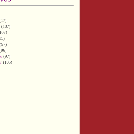
(17)
(107)
107)
85)
(97)
(96)
er
(97)
er
(105)