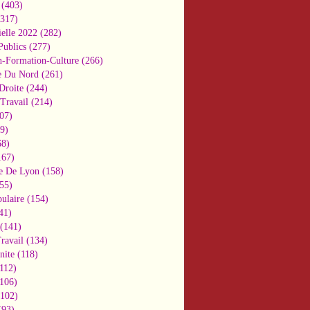
(403)
317)
ielle 2022
(282)
Publics
(277)
n-Formation-Culture
(266)
e Du Nord
(261)
Droite
(244)
Travail
(214)
07)
9)
8)
67)
e De Lyon
(158)
55)
ulaire
(154)
41)
(141)
ravail
(134)
nite
(118)
112)
106)
102)
93)