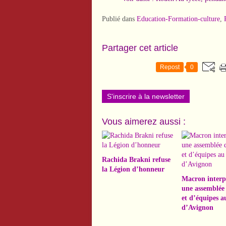
Publié dans
Education-Formation-culture
,
Partager cet article
Repost
0
S'inscrire à la newsletter
Vous aimerez aussi :
Rachida Brakni refuse
la Légion d’honneur
Macron interp
une assemblée 
et d’équipes a
d’Avignon