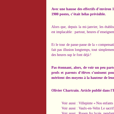
Avec une hausse des effectifs d’environ 1
1900 postes, c’était hélas prévisible.
Alors que, depuis la mi-janvier, les établi
est implacable : partout, heures d’enseigne
Et le tour de passe-passe de la « compensat
fait pas illusion longtemps, tout simplemen
des heures sup le font déjà !
Pas étonnant, alors, de voir un peu part
profs et parents d’élèves s’unissent po
méritent des moyens à la hauteur de leur
Olivier Chartrain. Article publié dans 
Voir aussi :
Villepinte « Nos enfants 
Voir aussi :
Vaulx-en-Velin Le sacrif
Voir aussi :
Rouen Au lycée, pendant 