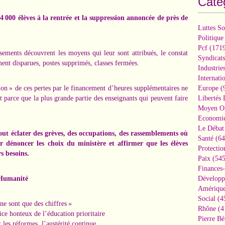
Caté
4 000 élèves à la rentrée et la suppression annoncée de près de
Luttes So
Politique
Pcf
(1719
ssements découvrent les moyens qui leur sont attribués, le constat
Syndicats
ment disparues, postes supprimés, classes fermées.
Industrie
Internati
ion » de ces pertes par le financement d’heures supplémentaires ne
Europe
(
t parce que la plus grande partie des enseignants qui peuvent faire
Libertés
Moyen Or
Economi
Le Débat 
out éclater des grèves, des occupations, des rassemblements où
Santé
(64
ur dénoncer les choix du ministère et affirmer que les élèves
Protectio
s besoins.
Paix
(545
Finances
l'Humanité
Développ
Amérique
Social
(4
ne sont que des chiffres »
Rhône
(4
ice honteux de l’éducation prioritaire
Pierre Bé
les réformes, l’austérité continue