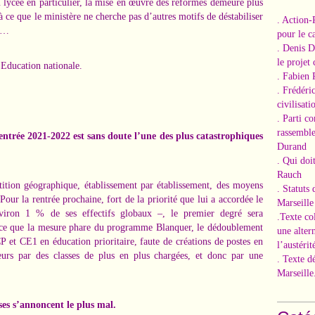
au lycée en particulier, la mise en œuvre des réformes demeure plus
 ce que le ministère ne cherche pas d’autres motifs de déstabiliser
. Action-
ge…
pour le ca
. Denis 
le projet
l'Education nationale.
. Fabien 
. Frédéri
civilisati
. Parti c
rassemble
rentrée 2021-2022 est sans doute l’une des plus catastrophiques
Durand
. Qui doi
Rauch
rtition géographique, établissement par établissement, des moyens
. Statuts
our la rentrée prochaine, fort de la priorité que lui a accordée le
Marseille
nviron 1 % de ses effectifs globaux –, le premier degré sera
.Texte co
arce que la mesure phare du programme Blanquer, le dédoublement
une alter
P et CE1 en éducation prioritaire, faute de créations de postes en
l’austérit
leurs par des classes de plus en plus chargées, et donc par une
. Texte d
Marseille
ses s’annoncent le plus mal.