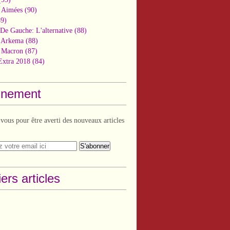
 Aimées
(90)
9)
De Gauche: L'alternative
(88)
n Arkema
(88)
t Macron
(87)
Extra 2018
(84)
nement
ous pour être averti des nouveaux articles
ers articles