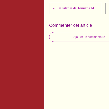
Les salariés de Tornier à Montbonnot-38- en grève depuis le 5 février
Commenter cet article
Ajouter un commentaire