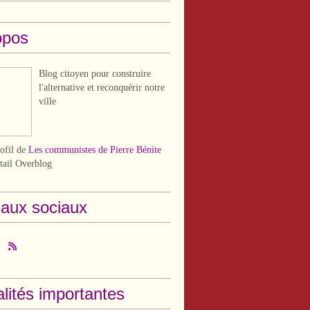
opos
Blog citoyen pour construire
l'alternative et reconquérir notre
ville
rofil de
Les communistes de Pierre Bénite
rtail Overblog
aux sociaux
lités importantes