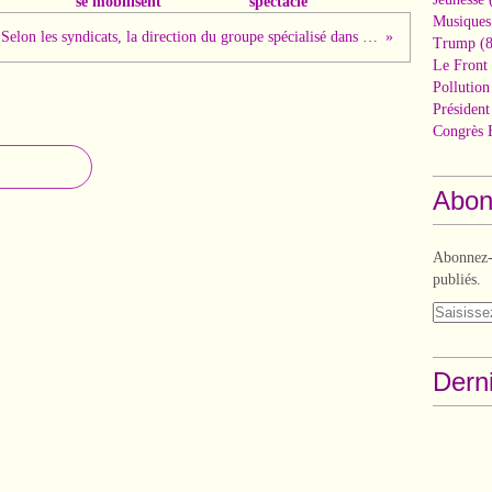
se mobilisent
spectacle
Musiques
Selon les syndicats, la direction du groupe spécialisé dans l’événementiel serait en train de se séparer de ses salariés sans engager de PSE.
Trump
(8
Le Front 
Pollutio
Présiden
Congrès 
Abon
Abonnez-v
publiés.
Derni