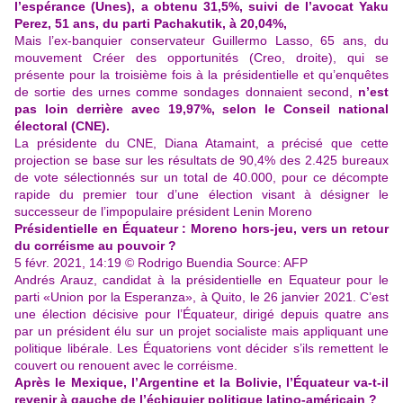
l’espérance (Unes), a obtenu 31,5%, suivi de l’avocat Yaku
Perez, 51 ans, du parti Pachakutik, à 20,04%,
Mais l’ex-banquier conservateur Guillermo Lasso, 65 ans, du
mouvement Créer des opportunités (Creo, droite), qui se
présente pour la troisième fois à la présidentielle et qu’enquêtes
de sortie des urnes comme sondages donnaient second,
n’est
pas loin derrière avec 19,97%, selon le Conseil national
électoral (CNE).
La présidente du CNE, Diana Atamaint, a précisé que cette
projection se base sur les résultats de 90,4% des 2.425 bureaux
de vote sélectionnés sur un total de 40.000, pour ce décompte
rapide du premier tour d’une élection visant à désigner le
successeur de l’impopulaire président Lenin Moreno
Présidentielle en Équateur : Moreno hors-jeu, vers un retour
du corréisme au pouvoir ?
5 févr. 2021, 14:19 © Rodrigo Buendia Source: AFP
Andrés Arauz, candidat à la présidentielle en Equateur pour le
parti «Union por la Esperanza», à Quito, le 26 janvier 2021. C’est
une élection décisive pour l’Équateur, dirigé depuis quatre ans
par un président élu sur un projet socialiste mais appliquant une
politique libérale. Les Équatoriens vont décider s’ils remettent le
couvert ou renouent avec le corréisme.
Après le Mexique, l’Argentine et la Bolivie, l’Équateur va-t-il
revenir à gauche de l’échiquier politique latino-américain ?