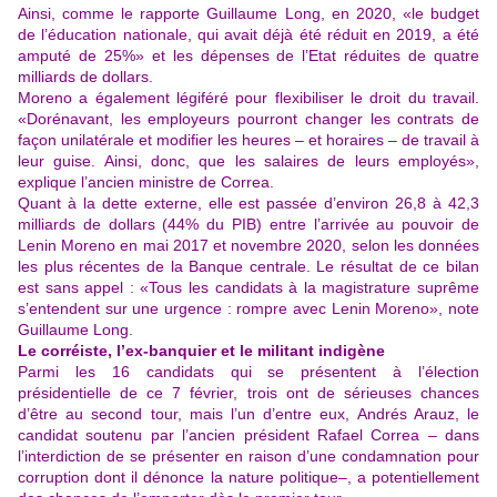
Ainsi, comme le rapporte Guillaume Long, en 2020, «le budget
de l’éducation nationale, qui avait déjà été réduit en 2019, a été
amputé de 25%» et les dépenses de l’Etat réduites de quatre
milliards de dollars.
Moreno a également légiféré pour flexibiliser le droit du travail.
«Dorénavant, les employeurs pourront changer les contrats de
façon unilatérale et modifier les heures – et horaires – de travail à
leur guise. Ainsi, donc, que les salaires de leurs employés»,
explique l’ancien ministre de Correa.
Quant à la dette externe, elle est passée d’environ 26,8 à 42,3
milliards de dollars (44% du PIB) entre l’arrivée au pouvoir de
Lenin Moreno en mai 2017 et novembre 2020, selon les données
les plus récentes de la Banque centrale. Le résultat de ce bilan
est sans appel : «Tous les candidats à la magistrature suprême
s’entendent sur une urgence : rompre avec Lenin Moreno», note
Guillaume Long.
Le corréiste, l’ex-banquier et le militant indigène
Parmi les 16 candidats qui se présentent à l’élection
présidentielle de ce 7 février, trois ont de sérieuses chances
d’être au second tour, mais l’un d’entre eux, Andrés Arauz, le
candidat soutenu par l’ancien président Rafael Correa – dans
l’interdiction de se présenter en raison d’une condamnation pour
corruption dont il dénonce la nature politique–, a potentiellement