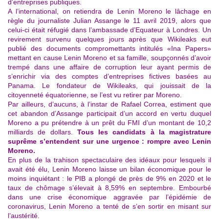
d’entreprises publiques.
A l’international, on retiendra de Lenin Moreno le lâchage en
règle du journaliste Julian Assange le 11 avril 2019, alors que
celui-ci était réfugié dans l’ambassade d’Equateur à Londres. Un
revirement survenu quelques jours après que Wikileaks eut
publié des documents compromettants intitulés «Ina Papers»
mettant en cause Lenin Moreno et sa famille, soupçonnés d’avoir
trempé dans une affaire de corruption leur ayant permis de
s’enrichir via des comptes d’entreprises fictives basées au
Panama. Le fondateur de Wikileaks, qui jouissait de la
citoyenneté équatorienne, se l’est vu retirer par Moreno.
Par ailleurs, d’aucuns, à l’instar de Rafael Correa, estiment que
cet abandon d’Assange participait d’un accord en vertu duquel
Moreno a pu prétendre à un prêt du FMI d’un montant de 10,2
milliards de dollars.
Tous les candidats à la magistrature
suprême s’entendent sur une urgence : rompre avec Lenin
Moreno.
En plus de la trahison spectaculaire des idéaux pour lesquels il
avait été élu, Lenin Moreno laisse un bilan économique pour le
moins inquiétant : le PIB a plongé de près de 9% en 2020 et le
taux de chômage s’élevait à 8,59% en septembre. Embourbé
dans une crise économique aggravée par l’épidémie de
coronavirus, Lenin Moreno a tenté de s’en sortir en misant sur
l’austérité.