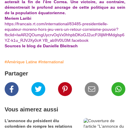
acterait la fin de l’ère Correa. Une victoire, au contraire,
démontrerait le profond ancrage de cette politique au sein
de la population équatorienne.
Meriem Laribi
https://francais.rt.com/international/83485-presidentielle-
equateur-moreno-hors-jeu-vers-un-retour-correisme-pouvoir?
fbclid=IwAR2QOumgUycrvOqVx0hhpbDKoGJ2ucPJIljMHMdglsp6
YZ-k1u_RJVJXy0c#.YB_ab9V0U3M.facebook
Sources le blog de Danielle Bleitrach
#Amérique Latine
#International
Partager
Vous aimerez aussi
L'annonce du président élu
colombien de rompre les relations