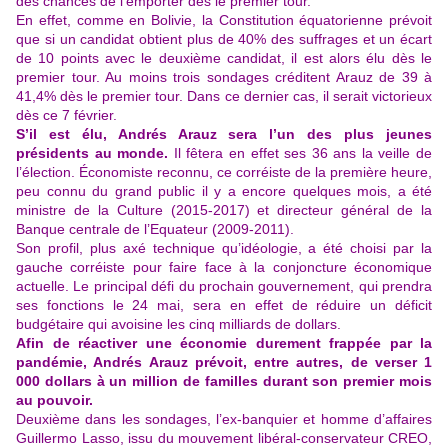
des chances de l’emporter dès le premier tour.
En effet, comme en Bolivie, la Constitution équatorienne prévoit
que si un candidat obtient plus de 40% des suffrages et un écart
de 10 points avec le deuxième candidat, il est alors élu dès le
premier tour. Au moins trois sondages créditent Arauz de 39 à
41,4% dès le premier tour. Dans ce dernier cas, il serait victorieux
dès ce 7 février.
S’il est élu, Andrés Arauz sera l’un des plus jeunes
présidents au monde.
Il fêtera en effet ses 36 ans la veille de
l’élection. Économiste reconnu, ce corréiste de la première heure,
peu connu du grand public il y a encore quelques mois, a été
ministre de la Culture (2015-2017) et directeur général de la
Banque centrale de l’Equateur (2009-2011).
Son profil, plus axé technique qu’idéologie, a été choisi par la
gauche corréiste pour faire face à la conjoncture économique
actuelle. Le principal défi du prochain gouvernement, qui prendra
ses fonctions le 24 mai, sera en effet de réduire un déficit
budgétaire qui avoisine les cinq milliards de dollars.
Afin de réactiver une économie durement frappée par la
pandémie, Andrés Arauz prévoit, entre autres, de verser 1
000 dollars à un million de familles durant son premier mois
au pouvoir.
Deuxième dans les sondages, l’ex-banquier et homme d’affaires
Guillermo Lasso, issu du mouvement libéral-conservateur CREO,