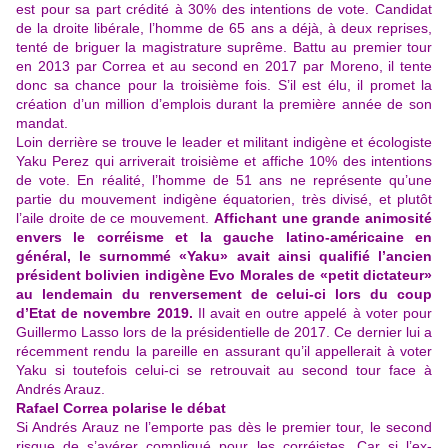
est pour sa part crédité à 30% des intentions de vote. Candidat
de la droite libérale, l’homme de 65 ans a déjà, à deux reprises,
tenté de briguer la magistrature suprême. Battu au premier tour
en 2013 par Correa et au second en 2017 par Moreno, il tente
donc sa chance pour la troisième fois. S’il est élu, il promet la
création d’un million d’emplois durant la première année de son
mandat.
Loin derrière se trouve le leader et militant indigène et écologiste
Yaku Perez qui arriverait troisième et affiche 10% des intentions
de vote. En réalité, l’homme de 51 ans ne représente qu’une
partie du mouvement indigène équatorien, très divisé, et plutôt
l’aile droite de ce mouvement.
Affichant une grande animosité
envers le corréisme et la gauche latino-américaine en
général, le surnommé «Yaku» avait ainsi qualifié l’ancien
président bolivien indigène Evo Morales de «petit dictateur»
au lendemain du renversement de celui-ci lors du coup
d’Etat de novembre 2019.
Il avait en outre appelé à voter pour
Guillermo Lasso lors de la présidentielle de 2017. Ce dernier lui a
récemment rendu la pareille en assurant qu’il appellerait à voter
Yaku si toutefois celui-ci se retrouvait au second tour face à
Andrés Arauz.
Rafael Correa polarise le débat
Si Andrés Arauz ne l’emporte pas dès le premier tour, le second
risque de s’avérer compliqué pour les corréistes. Car si l’ex-