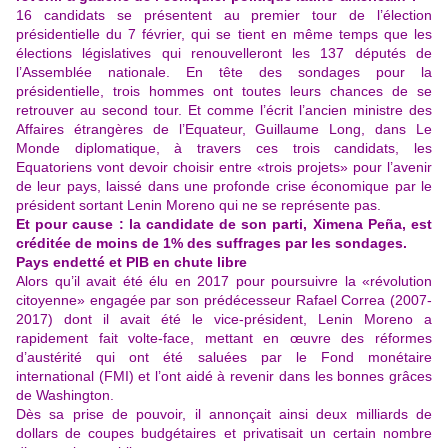
16 candidats se présentent au premier tour de l’élection
présidentielle du 7 février, qui se tient en même temps que les
élections législatives qui renouvelleront les 137 députés de
l’Assemblée nationale. En tête des sondages pour la
présidentielle, trois hommes ont toutes leurs chances de se
retrouver au second tour. Et comme l’écrit l’ancien ministre des
Affaires étrangères de l’Equateur, Guillaume Long, dans Le
Monde diplomatique, à travers ces trois candidats, les
Equatoriens vont devoir choisir entre «trois projets» pour l’avenir
de leur pays, laissé dans une profonde crise économique par le
président sortant Lenin Moreno qui ne se représente pas.
Et pour cause : la candidate de son parti, Ximena Peña, est
créditée de moins de 1% des suffrages par les sondages.
Pays endetté et PIB en chute libre
Alors qu’il avait été élu en 2017 pour poursuivre la «révolution
citoyenne» engagée par son prédécesseur Rafael Correa (2007-
2017) dont il avait été le vice-président, Lenin Moreno a
rapidement fait volte-face, mettant en œuvre des réformes
d’austérité qui ont été saluées par le Fond monétaire
international (FMI) et l’ont aidé à revenir dans les bonnes grâces
de Washington.
Dès sa prise de pouvoir, il annonçait ainsi deux milliards de
dollars de coupes budgétaires et privatisait un certain nombre