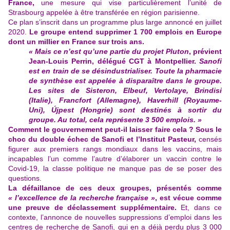
France,
une mesure qui vise particulièrement
l’unité de
Strasbourg
appelée à être transférée en région parisienne.
Ce plan s’inscrit dans un programme plus large annoncé en juillet
2020.
Le groupe entend supprimer 1 700 emplois en Europe
dont un millier en France sur trois ans.
« Mais ce n’est qu’une partie du projet Pluton
, prévient
Jean-Louis Perrin, délégué CGT à Montpellier.
Sanofi
est en train de se désindustrialiser. Toute la pharmacie
de synthèse est appelée à disparaître dans le groupe.
Les sites de Sisteron, Elbeuf, Vertolaye, Brindisi
(Italie), Francfort (Allemagne), Haverhill (Royaume-
Uni), Újpest (Hongrie) sont destinés à sortir du
groupe. Au total, cela représente 3 500 emplois. »
Comment le gouvernement peut-il laisser faire cela ? Sous le
choc du double échec de Sanofi et l’Institut Pasteur,
censés
figurer aux premiers rangs mondiaux dans les vaccins, mais
incapables l’un comme l’autre d’élaborer un vaccin contre le
Covid-19, la classe politique ne manque pas de se poser des
questions.
La défaillance de ces deux groupes, présentés comme
« l’excellence de la recherche française »
, est vécue comme
une preuve de déclassement supplémentaire.
Et, dans ce
contexte, l’annonce de nouvelles suppressions d’emploi
dans les
centres de recherche de Sanofi
, qui en a déjà perdu plus 3 000