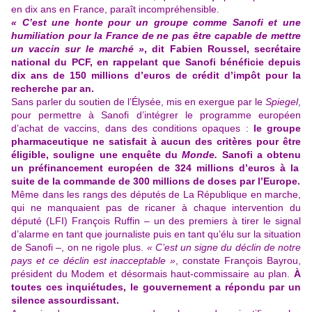
en dix ans en France, paraît incompréhensible.
« C’est une honte pour un groupe comme Sanofi et une
humiliation pour la France de ne pas être capable de mettre
un vaccin sur le marché »
, dit Fabien Roussel, secrétaire
national du PCF, en rappelant que Sanofi bénéficie depuis
dix ans de 150 millions d’euros de crédit d’impôt pour la
recherche par an.
Sans parler du soutien de l’Élysée, mis en exergue
par le
Spiegel
,
pour permettre à Sanofi d’intégrer le programme européen
d’achat de vaccins, dans des conditions opaques :
le groupe
pharmaceutique ne satisfait à aucun des critères pour être
éligible,
souligne une enquête du
Monde
.
Sanofi
a obtenu
un préfinancement européen de 324 millions d’euros à la
suite de la commande de 300 millions de doses par l’Europe.
Même dans les rangs des députés de La République en marche,
qui ne manquaient pas de ricaner à chaque intervention du
député (LFI) François Ruffin – un des premiers à tirer le signal
d’alarme en tant que journaliste puis en tant qu’élu sur la situation
de Sanofi –, on ne rigole plus.
« C’est un signe du déclin de notre
pays et ce déclin est inacceptable »
, constate François Bayrou,
président du Modem et désormais haut-commissaire au plan.
À
toutes ces inquiétudes, le gouvernement a répondu par un
silence assourdissant.