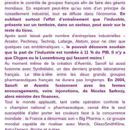
prendre le contrôle de groupes français afin de faire des géants
mondiaux. En espérant peut-être qu’au nom d’un principe de
ruissellement industriel, tout se diffuse dans l’économie.
En
oubliant surtout l’effet d’entraînement que l’industrie,
présente sur un territoire, dans un secteur, peut avoir sur le
reste du tissu.
Après avoir laissé partir nombre d’entreprises industrielles –
Arcelor, Pechiney, Technip, Lafarge, Alstom, pour ne citer que
quelques cas emblématiques –,
le pouvoir découvre soudain
que la part de l’industrie est tombée à 11 % du PIB. Il n’y a
que Chypre ou le Luxembourg qui fassent moins !
Au moment même de la création d’Aventis, Sanofi lui aussi
fusionne avec Synthélabo, un des derniers grands laboratoires
français. Le tête-à-tête entre les deux grands groupes
pharmaceutiques français ne durera pas longtemps.
En 2004,
Sanofi et Aventis fusionnent avec les fermes
encouragements, voire injonctions, de Nicolas Sarkozy,
alors ministre des finances.
Tout le monde applaudit, tant cette opération conforte le
« champion national » pharmaceutique, censé être le seul
susceptible d’aller porter les couleurs face à la concurrence
mondiale : la France a désormais son « Big Pharma », ce groupe
mondial capable de rivaliser avec Merck, GlaxoSmithKline,
AstraZeneca, Roche et autres.