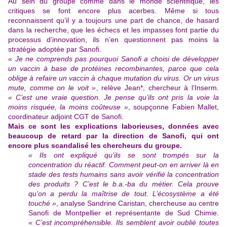
Au sein du groupe comme dans le monde scientifique, les
critiques se font encore plus acerbes. Même si tous
reconnaissent qu’il y a toujours une part de chance, de hasard
dans la recherche, que les échecs et les impasses font partie du
processus d’innovation, ils n’en questionnent pas moins la
stratégie adoptée par Sanofi.
« Je ne comprends pas pourquoi Sanofi a choisi de développer
un vaccin à base de protéines recombinantes, parce que cela
oblige à refaire un vaccin à chaque mutation du virus. Or un virus
mute, comme on le voit »
, relève Jean*, chercheur à l’Inserm.
« C’est une vraie question. Je pense qu’ils ont pris la voie la
moins risquée, la moins coûteuse »
, soupçonne Fabien Mallet,
coordinateur adjoint CGT de Sanofi.
Mais ce sont les explications laborieuses, données avec
beaucoup de retard par la direction de Sanofi, qui ont
encore plus scandalisé les chercheurs du groupe.
« Ils ont expliqué qu’ils se sont trompés sur la
concentration du réactif. Comment peut-on en arriver là en
stade des tests humains sans avoir vérifié la concentration
des produits ? C’est le b.a.-ba du métier. Cela prouve
qu’on a perdu la maîtrise de tout. L’écosystème a été
touché »
, analyse Sandrine Caristan, chercheuse au centre
Sanofi de Montpellier et représentante de Sud Chimie.
« C’est incompréhensible. Ils semblent avoir oublié toutes