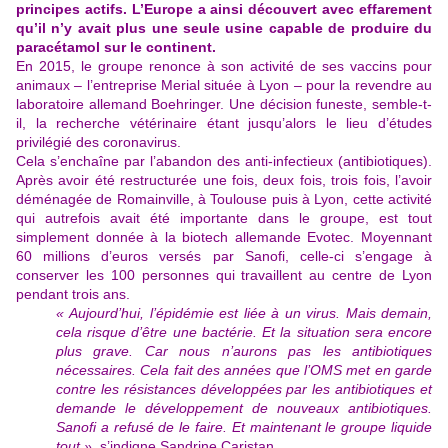
principes actifs. L’Europe a ainsi découvert avec effarement
qu’il n’y avait plus une seule usine capable de produire du
paracétamol sur le continent.
En 2015, le groupe renonce à son activité de ses vaccins pour
animaux – l’entreprise Merial située à Lyon – pour la revendre au
laboratoire allemand Boehringer. Une décision funeste, semble-t-
il, la recherche vétérinaire étant jusqu’alors le lieu d’études
privilégié des coronavirus.
Cela s’enchaîne par l’abandon des anti-infectieux (antibiotiques).
Après avoir été restructurée une fois, deux fois, trois fois, l’avoir
déménagée de Romainville, à Toulouse puis à Lyon, cette activité
qui autrefois avait été importante dans le groupe, est tout
simplement donnée à la biotech allemande Evotec. Moyennant
60 millions d’euros versés par Sanofi, celle-ci s’engage à
conserver les 100 personnes qui travaillent au centre de Lyon
pendant trois ans.
« Aujourd’hui, l’épidémie est liée à un virus. Mais demain,
cela risque d’être une bactérie. Et la situation sera encore
plus grave. Car nous n’aurons pas les antibiotiques
nécessaires. Cela fait des années que l’OMS met en garde
contre les résistances développées par les antibiotiques et
demande le développement de nouveaux antibiotiques.
Sanofi a refusé de le faire. Et maintenant le groupe liquide
tout »
, s’indigne Sandrine Caristan.