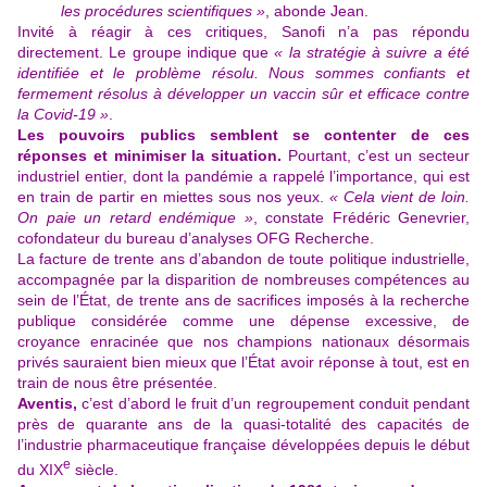
les procédures scientifiques »
, abonde Jean.
Invité à réagir à ces critiques, Sanofi n’a pas répondu
directement. Le groupe indique que
«
la stratégie à suivre a été
identifiée et le problème résolu. Nous sommes confiants et
fermement résolus à développer un vaccin sûr et efficace contre
la Covid-19 »
.
Les pouvoirs publics semblent se contenter de ces
réponses et minimiser la situation.
Pourtant, c’est un secteur
industriel entier, dont la pandémie a rappelé l’importance, qui est
en train de partir en miettes sous nos yeux.
« Cela vient de loin.
On paie un retard endémique »
, constate Frédéric Genevrier,
cofondateur du bureau d’analyses OFG Recherche.
La facture de trente ans d’abandon de toute politique industrielle,
accompagnée par la disparition de nombreuses compétences au
sein de l’État, de trente ans de sacrifices imposés à la recherche
publique considérée comme une dépense excessive, de
croyance enracinée que nos champions nationaux désormais
privés sauraient bien mieux que l’État avoir réponse à tout, est en
train de nous être présentée.
Aventis,
c’est d’abord le fruit d’un regroupement conduit pendant
près de quarante ans de la quasi-totalité des capacités de
l’industrie pharmaceutique française développées depuis le début
e
du XIX
siècle.