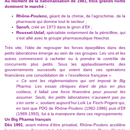
Au moment de la nationalisation de 1981, trois grands noms
dominent le marché :
Rhône-Poulenc,
géant de la chimie, de l’agrochimie, de la
pharmacie qui domine tout le secteur ;
Sanofi,
créé en 1973 dans le giron d’Elf ;
Roussel-Uclaf,
spécialiste notamment de la pénicilline, qui
s’est allié avec le groupe pharmaceutique Hoechst.
Très vite, l’idée de regrouper les forces éparpillées dans des
petits laboratoires émerge au sein de ces groupes. Les uns et les
autres commencent à racheter ou à prendre le contrôle de
concurrents plus petits. Sous les applaudissements des
gouvernements successifs qui voient dans ces opérations
financières une consolidation de « l’excellence française ».
« Ce sont les réglementations qui ont imposé le Big
Pharma. Les essais cliniques étant de plus en plus
coûteux, il fallait une force financière pour pouvoir les
assumer. Seuls, les petits laboratoires n’auraient pas pu
s’en sortir »
, soutient aujourd’hui Loïk Le Floch-Prigent qui,
en tant que PDG de Rhône-Poulenc (1982-1986) puis d’Elf
(1989-1993), fut à la manœuvre dans ces regroupements.
Un Big Pharma français
Dès 1991
, avant même d’être privatisé, Rhône-Poulenc accélère