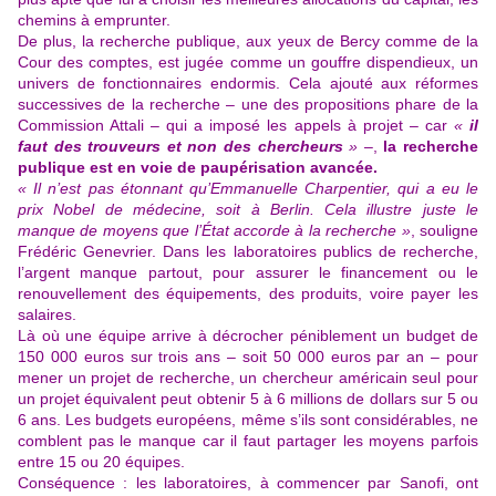
chemins à emprunter.
De plus, la recherche publique, aux yeux de Bercy comme de la
Cour des comptes, est jugée comme un gouffre dispendieux, un
univers de fonctionnaires endormis. Cela ajouté aux réformes
successives de la recherche – une des propositions phare de la
Commission Attali – qui a imposé les appels à projet – car
«
il
faut des trouveurs et non des chercheurs
»
–,
la recherche
publique est en voie de paupérisation avancée.
« Il n’est pas étonnant qu’Emmanuelle Charpentier, qui a eu le
prix Nobel de médecine, soit à Berlin. Cela illustre juste le
manque de moyens que l’État accorde à la recherche »
, souligne
Frédéric Genevrier. Dans les laboratoires publics de recherche,
l’argent manque partout, pour assurer le financement ou le
renouvellement des équipements, des produits, voire payer les
salaires.
Là où une équipe arrive à décrocher péniblement un budget de
150 000 euros sur trois ans – soit 50 000 euros par an – pour
mener un projet de recherche, un chercheur américain seul pour
un projet équivalent peut obtenir 5 à 6 millions de dollars sur 5 ou
6 ans. Les budgets européens, même s’ils sont considérables, ne
comblent pas le manque car il faut partager les moyens parfois
entre 15 ou 20 équipes.
Conséquence : les laboratoires, à commencer par Sanofi, ont