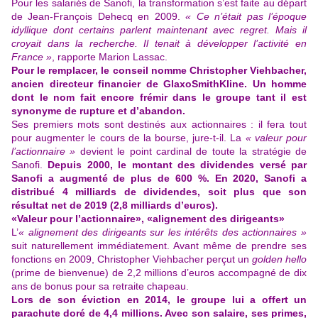
Pour les salariés de Sanofi, la transformation s’est faite au départ
de Jean-François Dehecq en 2009.
« Ce n’était pas l’époque
idyllique dont certains parlent maintenant avec regret. Mais il
croyait dans la recherche. Il tenait à développer l’activité en
France »
, rapporte Marion Lassac.
Pour le remplacer, le conseil nomme Christopher Viehbacher,
ancien directeur financier de GlaxoSmithKline. Un homme
dont le nom fait encore frémir dans le groupe tant il est
synonyme de rupture et d’abandon.
Ses premiers mots sont destinés aux actionnaires : il fera tout
pour augmenter le cours de la bourse, jure-t-il. La
« valeur pour
l’actionnaire »
devient le point cardinal de toute la stratégie de
Sanofi.
Depuis 2000, le montant des dividendes versé par
Sanofi a augmenté de plus de 600 %. En 2020, Sanofi a
distribué 4 milliards de dividendes, soit plus que son
résultat net de 2019 (2,8 milliards d’euros).
«Valeur pour l’actionnaire», «alignement des dirigeants»
L’
« alignement des dirigeants sur les intérêts des actionnaires »
suit naturellement immédiatement.
Avant même de prendre ses
fonctions en 2009
, Christopher Viehbacher perçut un
golden hello
(prime de bienvenue) de 2,2 millions d’euros accompagné de dix
ans de bonus pour sa retraite chapeau.
Lors de son éviction en 2014, le groupe lui a offert un
parachute doré de 4,4 millions. Avec son salaire, ses primes,