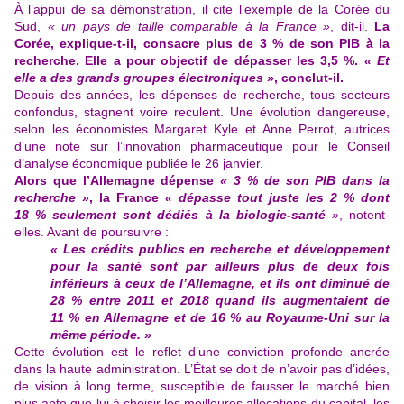
À l’appui de sa démonstration, il cite l’exemple de la Corée du
Sud,
« un pays de taille comparable à la France »
, dit-il.
La
Corée, explique-t-il, consacre plus de 3 % de son PIB à la
recherche. Elle a pour objectif de dépasser les 3,5 %.
« Et
elle a des grands groupes électroniques »
, conclut-il.
Depuis des années, les dépenses de recherche, tous secteurs
confondus, stagnent voire reculent. Une évolution dangereuse,
selon les économistes Margaret Kyle et Anne Perrot, autrices
d’une note sur l’innovation pharmaceutique pour le Conseil
d’analyse économique
publiée le 26 janvier
.
Alors que l’Allemagne dépense
« 3 % de son PIB dans la
recherche »
, la France
« dépasse tout juste les 2 % dont
18 % seulement sont dédiés à la biologie-santé
»
, notent-
elles. Avant de poursuivre :
« Les crédits publics en recherche et développement
pour la santé sont par ailleurs plus de deux fois
inférieurs à ceux de l’Allemagne, et ils ont diminué de
28 % entre 2011 et 2018 quand ils augmentaient de
11 % en Allemagne et de 16 % au Royaume-Uni sur la
même période. »
Cette évolution est le reflet d’une conviction profonde ancrée
dans la haute administration. L’État se doit de n’avoir pas d’idées,
de vision à long terme, susceptible de fausser le marché bien
plus apte que lui à choisir les meilleures allocations du capital, les