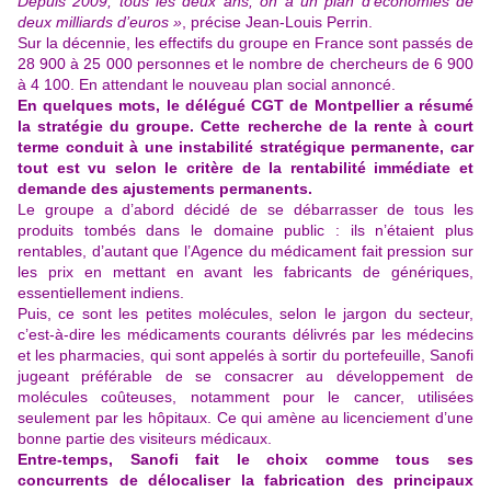
Depuis 2009, tous les deux ans, on a un plan d’économies de
deux milliards d’euros »
, précise Jean-Louis Perrin.
Sur la décennie, les effectifs du groupe en France sont passés de
28 900 à 25 000 personnes et le nombre de chercheurs de 6 900
à 4 100. En attendant le nouveau plan social annoncé.
En quelques mots, le délégué CGT de Montpellier a résumé
la stratégie du groupe. Cette recherche de la rente à court
terme conduit à une instabilité stratégique permanente, car
tout est vu selon le critère de la rentabilité immédiate et
demande des ajustements permanents.
Le groupe a d’abord décidé de se débarrasser de tous les
produits tombés dans le domaine public : ils n’étaient plus
rentables, d’autant que l’Agence du médicament fait pression sur
les prix en mettant en avant les fabricants de génériques,
essentiellement indiens.
Puis, ce sont les petites molécules, selon le jargon du secteur,
c’est-à-dire les médicaments courants délivrés par les médecins
et les pharmacies, qui sont appelés à sortir du portefeuille, Sanofi
jugeant préférable de se consacrer au développement de
molécules coûteuses, notamment pour le cancer, utilisées
seulement par les hôpitaux. Ce qui amène au licenciement d’une
bonne partie des visiteurs médicaux
.
Entre-temps, Sanofi fait le choix comme tous ses
concurrents de délocaliser la fabrication des principaux