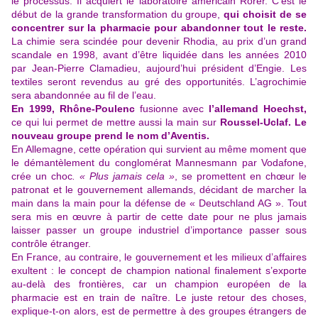
le processus. Il acquiert le laboratoire américain Rorer. C’est le
début de la grande transformation du groupe,
qui choisit de se
concentrer sur la pharmacie pour abandonner tout le reste.
La chimie sera scindée pour devenir Rhodia, au prix d’un grand
scandale en 1998, avant d’être liquidée dans les années 2010
par Jean-Pierre Clamadieu, aujourd’hui président d’Engie. Les
textiles seront revendus au gré des opportunités. L’agrochimie
sera abandonnée au fil de l’eau.
En 1999,
Rhône-Poulenc
fusionne avec
l’allemand Hoechst,
ce qui lui permet de mettre aussi la main sur
Roussel-Uclaf. Le
nouveau groupe prend le nom d’Aventis.
En Allemagne, cette opération qui survient au même moment que
le démantèlement du conglomérat Mannesmann par Vodafone,
crée un choc
. « Plus jamais cela »
, se promettent en chœur le
patronat et le gouvernement allemands, décidant de marcher la
main dans la main pour la défense de « Deutschland AG ». Tout
sera mis en œuvre à partir de cette date pour ne plus jamais
laisser passer un groupe industriel d’importance passer sous
contrôle étranger.
En France, au contraire, le gouvernement et les milieux d’affaires
exultent : le concept de champion national finalement s’exporte
au-delà des frontières, car un champion européen de la
pharmacie est en train de naître. Le juste retour des choses,
explique-t-on alors, est de permettre à des groupes étrangers de