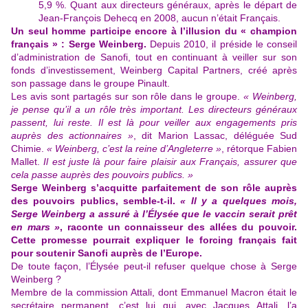
5,9 %. Quant aux directeurs généraux, après le départ de
Jean-François Dehecq en 2008, aucun n’était Français.
Un seul homme participe encore à l’illusion du « champion
français » : Serge Weinberg.
Depuis 2010, il préside le conseil
d’administration de Sanofi, tout en continuant à veiller sur son
fonds d’investissement, Weinberg Capital Partners, créé après
son passage dans le groupe Pinault.
Les avis sont partagés sur son rôle dans le groupe.
« Weinberg,
je pense qu’il a un rôle très important. Les directeurs généraux
passent, lui reste. Il est là pour veiller aux engagements pris
auprès des actionnaires »
, dit Marion Lassac, déléguée Sud
Chimie.
« Weinberg, c’est la reine d’Angleterre »
, rétorque Fabien
Mallet.
Il est juste là pour faire plaisir aux Français, assurer que
cela passe auprès des pouvoirs publics. »
Serge Weinberg s’acquitte parfaitement de son rôle auprès
des pouvoirs publics, semble-t-il.
« Il y a quelques mois,
Serge Weinberg a assuré à l’Élysée que le vaccin serait prêt
en mars »
, raconte un connaisseur des allées du pouvoir.
Cette promesse pourrait expliquer le forcing français fait
pour soutenir Sanofi auprès de l’Europe.
De toute façon, l’Élysée peut-il refuser quelque chose à Serge
Weinberg ?
Membre de la commission Attali, dont Emmanuel Macron était le
secrétaire permanent, c’est lui qui, avec Jacques Attali, l’a