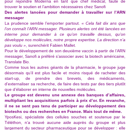
pour rejoindre Moderna en tant que chef médical, faute de
trouver le soutien et l’ambition nécessaires chez Sanofi
Des alertes lancées pour demander à travailler sur l’ARN
messager
La prudence semble l’emporter partout.
« Cela fait dix ans que
l’on connaît l’ARN messager. Plusieurs alertes ont été lancées en
interne pour demander à ce qu’on travaille dessus, qu’on
développe nos molécules, notre propre expertise. La direction n’a
pas voulu »
, surenchérit Fabien Mallet.
Pour le développement de son deuxième vaccin à partir de l’ARN
messager, Sanofi a préféré s’associer avec la biotech américaine,
Translate Bio.
Comme tous les autres géants de la pharmacie, le groupe juge
désormais qu’il est plus facile et moins risqué de racheter des
start-up, de prendre des brevets, des médicaments,
d’externaliser sa recherche, de faire des tests par des tiers plutôt
que d’élaborer en interne de nouvelles molécules.
Le groupe est devenu une annexe des banques d’affaires,
multipliant les acquisitions parfois à prix d’or. En revanche,
il ne se sent pas tenu de participer au développement des
biotechs ou des recherches en France. Mais tout de même.
YposKesi
, spécialiste des cellules souches et soutenue par le
Téléthon, n’a trouvé aucune aide auprès du groupe et plus
largement du secteur pharmaceutique pour se développer : elle