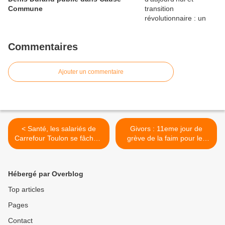
Commune
Commentaires
Ajouter un commentaire
< Santé, les salariés de
Givors : 11eme jour de
Carrefour Toulon se fâchent
grève de la faim pour les
et écrivent au Préfet du Var
deux professeurs du
collège Lucie Aubrac >
Hébergé par Overblog
Top articles
Pages
Contact