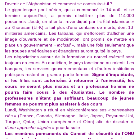
l’avenir de l’Afghanistan et comment se construira-t-il ?
Le gigantesque pont aérien, qui a commencé le 14 août et se
termine aujourd’hui, a permis d’exfiltrer plus de 114 000
personnes. Jeudi, un attentat revendiqué par l’« État islamique »
au Khorasan (EI-K) a fait plus d’une centaine de morts, dont 13
militaires américains. Les talibans, qui s’efforcent d’afficher une
image d’ouverture et de modération, ont promis de mettre en
place un gouvernement
« inclusif »
, mais une fois seulement que
les troupes américaines et étrangères auront quitté le pays.
Les négociations autour de la formation du nouvel exécutif sont
toujours en cours. Au quotidien, le pays fonctionne au ralenti. Les
banques, les services gouvernementaux et d’autres institutions
publiques restent en grande partie fermés.
Signe d’inquiétude,
si les filles sont autorisées à retourner à l’université, les
cours ne seront plus mixtes et un professeur homme ne
pourra faire cours à des étudiantes. Le nombre de
professeures n’étant pas suffisant, beaucoup de jeunes
femmes ne pourront plus assister à des cours.
Lundi, Washington a réuni en visioconférence ses
« partenaires
clés »
(France, Canada, Allemagne, Italie, Japon, Royaume-Uni,
Turquie, Qatar, Union européenne et Otan) afin de discuter
«
d’une approche alignée »
pour la suite.
Les membres permanents du Conseil de sécurité de l’ONU