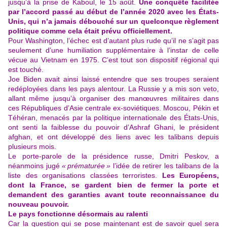
jusqu’à la prise de Kaboul, le 15 août.
Une conquête facilitée
par l’accord passé au début de l’année 2020 avec les États-
Unis, qui n’a jamais débouché sur un quelconque règlement
politique comme cela était prévu officiellement.
Pour Washington, l’échec est d’autant plus rude qu’il ne s’agit pas
seulement d’une humiliation supplémentaire à l’instar de celle
vécue au Vietnam en 1975. C’est tout son dispositif régional qui
est touché.
Joe Biden avait ainsi laissé entendre que ses troupes seraient
redéployées dans les pays alentour. La Russie y a mis son veto,
allant même jusqu’à organiser des manœuvres militaires dans
ces Républiques d’Asie centrale ex-soviétiques. Moscou, Pékin et
Téhéran, menacés par la politique internationale des États-Unis,
ont senti la faiblesse du pouvoir d’Ashraf Ghani, le président
afghan, et ont développé des liens avec les talibans depuis
plusieurs mois.
Le porte-parole de la présidence russe, Dmitri Peskov, a
néanmoins jugé
« prématurée »
l’idée de retirer les talibans de la
liste des organisations classées terroristes.
Les Européens,
dont la France, se gardent bien de fermer la porte et
demandent des garanties avant toute reconnaissance du
nouveau pouvoir.
Le pays fonctionne désormais au ralenti
Car la question qui se pose maintenant est de savoir quel sera