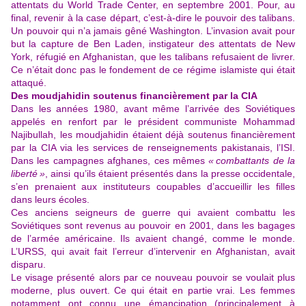
attentats du World Trade Center, en septembre 2001. Pour, au
final, revenir à la case départ, c’est-à-dire le pouvoir des talibans.
Un pouvoir qui n’a jamais gêné Washington. L’invasion avait pour
but la capture de Ben Laden, instigateur des attentats de New
York, réfugié en Afghanistan, que les talibans refusaient de livrer.
Ce n’était donc pas le fondement de ce régime islamiste qui était
attaqué.
Des moudjahidin soutenus financièrement par la CIA
Dans les années 1980, avant même l’arrivée des Soviétiques
appelés en renfort par le président communiste Mohammad
Najibullah, les moudjahidin étaient déjà soutenus financièrement
par la CIA via les services de renseignements pakistanais, l’ISI.
Dans les campagnes afghanes, ces mêmes
« combattants de la
liberté »
, ainsi qu’ils étaient présentés dans la presse occidentale,
s’en prenaient aux instituteurs coupables d’accueillir les filles
dans leurs écoles.
Ces anciens seigneurs de guerre qui avaient combattu les
Soviétiques sont revenus au pouvoir en 2001, dans les bagages
de l’armée américaine. Ils avaient changé, comme le monde.
L’URSS, qui avait fait l’erreur d’intervenir en Afghanistan, avait
disparu.
Le visage présenté alors par ce nouveau pouvoir se voulait plus
moderne, plus ouvert. Ce qui était en partie vrai. Les femmes
notamment ont connu une émancipation (principalement à