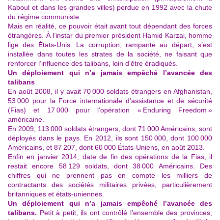
Kaboul et dans les grandes villes) perdue en 1992 avec la chute
du régime communiste.
Mais en réalité, ce pouvoir était avant tout dépendant des forces
étrangères. À l’instar du premier président Hamid Karzai, homme
lige des États-Unis. La corruption, rampante au départ, s’est
installée dans toutes les strates de la société, ne faisant que
renforcer l’influence des talibans, loin d’être éradiqués.
Un déploiement qui n’a jamais empêché l’avancée des
talibans
En août 2008, il y avait 70 000 soldats étrangers en Afghanistan,
53 000 pour la Force internationale d’assistance et de sécurité
(Fias) et 17 000 pour l’opération « Enduring Freedom »
américaine.
En 2009, 113 000 soldats étrangers, dont 71 000 Américains, sont
déployés dans le pays. En 2012, ils sont 150 000, dont 100 000
Américains, et 87 207, dont 60 000 États-Uniens, en août 2013.
Enfin en janvier 2014, date de fin des opérations de la Fias, il
restait encore 58 129 soldats, dont 38 000 Américains. Des
chiffres qui ne prennent pas en compte les milliers de
contractants des sociétés militaires privées, particulièrement
britanniques et états-uniennes.
Un déploiement qui n’a jamais empêché l’avancée des
talibans.
Petit à petit, ils ont contrôlé l’ensemble des provinces,