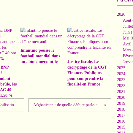
2026
Août
Juillet
Juin
(
Mai
(
Avril
Mars
Infantino pousse le
football mondial dans
Févri
un abîme mercantile
Justice fiscale. Le
Janvi
, BNP
décryptage de la CGT
2025
té
Finances Publiques
2024
ndant
pour comprendre la
2023
brûle, les
fiscalité en France
2022
CAC 40
2021
41,50 %
2020
2019
Déclaration du PCF : A propos des mobilisations contre le passe sanitaire
Afghanistan : de quelle défaite parle-t-on ? par Jacques Fath
2018
2017
2016
2015