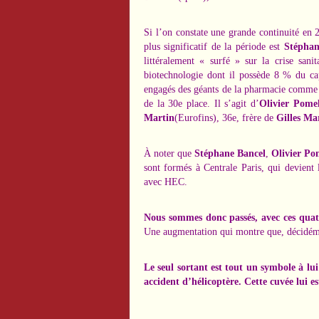
Si l’on constate une grande continuité e
plus significatif de la période est
Stéphan
littéralement « surfé » sur la crise san
biotechnologie dont il possède 8 % du cap
engagés des géants de la pharmacie comme P
de la 30e place. Il s’agit d’
Olivier Pome
Martin
(Eurofins), 36e, frère de
Gilles Ma
À noter que
Stéphane Bancel
,
Olivier Po
sont formés à Centrale Paris, qui devient 
avec HEC.
Nous sommes donc passés, avec ces quat
Une augmentation qui montre que, décidémen
Le seul sortant est tout un symbole à lui
accident d’hélicoptère. Cette cuvée lui es