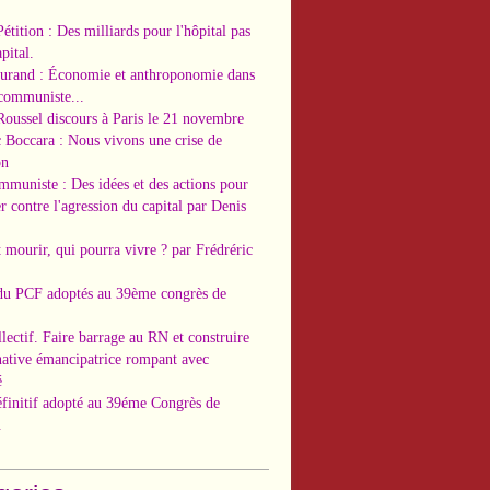
Pétition : Des milliards pour l'hôpital pas
pital.
Durand : Économie et anthroponomie dans
 communiste...
Roussel discours à Paris le 21 novembre
c Boccara : Nous vivons une crise de
on
ommuniste : Des idées et des actions pour
r contre l'agression du capital par Denis
t mourir, qui pourra vivre ? par Frédréric
 du PCF adoptés au 39ème congrès de
llectif. Faire barrage au RN et construire
native émancipatrice rompant avec
é
éfinitif adopté au 39éme Congrès de
.