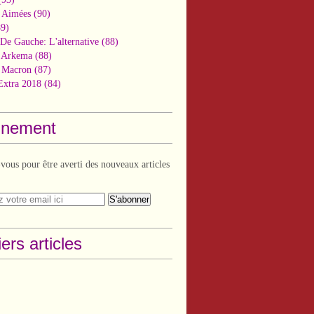
 Aimées
(90)
9)
De Gauche: L'alternative
(88)
n Arkema
(88)
t Macron
(87)
Extra 2018
(84)
nement
ous pour être averti des nouveaux articles
ers articles