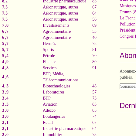
8,2
Industrie pharmaceutique
83
Musiques
7,3
Aéronautique, autres
67
Trump
(8
7,3
Aéronautique, autres
64
Le Front 
7,3
Aéronautique, autres
56
Pollutio
7 ,0
Investissements
69
Présiden
6 ,7
Agroalimentaire
53
Congrès 
6 ,7
Agroalimentaire
40
5 ,7
Hermès
78
5, 7
Sports
81
Abon
5 ,4
Pétrole
70
4 ,9
Finance
80
4 ,8
Services
91
Abonnez-v
BTP, Média,
4 ,6
publiés.
Télécommunications
4, 3
Biotechnologies
48
3 ,9
Laboratoires
57
3 ,4
BTP
73
Derni
3 ,3
Aviation
83
3 ,0
Adecco
85
3 ,0
Boulangeries
74
2 ,1
Retail
67
2 ,1
Industrie pharmaceutique
64
2 ,0
Immobilier
73