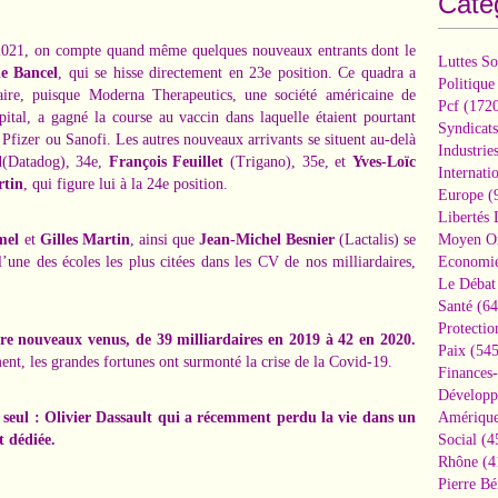
Caté
n 2021, on compte quand même quelques nouveaux entrants dont le
Luttes So
e Bancel
,
qui se hisse directement en 23e position. Ce quadra a
Politique
itaire, puisque Moderna Therapeutics, une société américaine de
Pcf
(1720
ital, a gagné la course au vaccin dans laquelle étaient pourtant
Syndicats
fizer ou Sanofi. Les autres nouveaux arrivants se situent au-delà
Industrie
l
(Datadog), 34e,
François Feuillet
(Trigano), 35e, et
Yves-Loïc
Internati
rtin
, qui figure lui à la 24e position.
Europe
(
Libertés
mel
et
Gilles Martin
, ainsi que
Jean-Michel Besnier
(Lactalis) se
Moyen Or
l’une des écoles les plus citées dans les CV de nos milliardaires,
Economi
Le Débat 
Santé
(64
Protectio
re nouveaux venus, de 39 milliardaires en 2019 à 42 en 2020.
Paix
(545
t, les grandes fortunes ont surmonté la crise de la Covid-19.
Finances
Développ
 seul :
Olivier Dassault
qui a récemment perdu la vie dans un
Amérique
t dédiée.
Social
(4
Rhône
(4
Pierre Bé