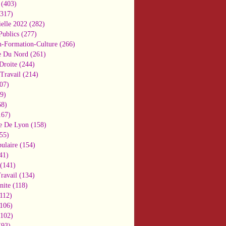
(403)
317)
ielle 2022
(282)
Publics
(277)
n-Formation-Culture
(266)
e Du Nord
(261)
Droite
(244)
Travail
(214)
07)
9)
8)
67)
e De Lyon
(158)
55)
ulaire
(154)
41)
(141)
ravail
(134)
nite
(118)
112)
106)
102)
93)