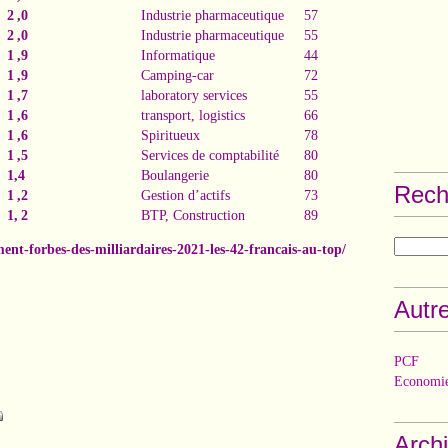
2 ,0
Industrie pharmaceutique
57
2 ,0
Industrie pharmaceutique
55
1 ,9
Informatique
44
1 ,9
Camping-car
72
1 ,7
laboratory services
55
1 ,6
transport, logistics
66
1 ,6
Spiritueux
78
1 ,5
Services de comptabilité
80
1,4
Boulangerie
80
Rech
1 ,2
Gestion d’actifs
73
1, 2
BTP, Construction
89
ment-forbes-des-milliardaires-2021-les-42-francais-au-top/
Autre
PCF
Economie
Arch