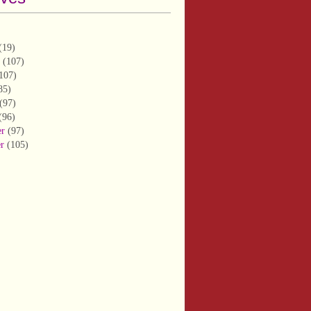
(19)
(107)
107)
85)
(97)
(96)
er
(97)
er
(105)