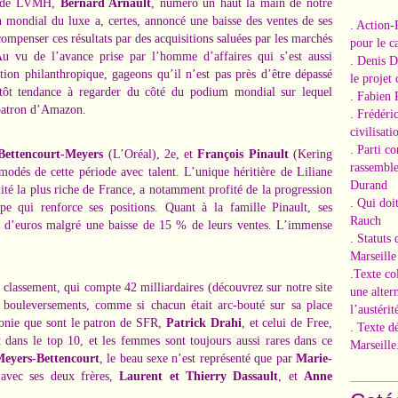
on de LVMH,
Bernard Arnault
, numéro un haut la main de notre
 mondial du luxe a, certes, annoncé
une baisse des ventes
de ses
. Action-
compenser ces résultats par
des acquisitions saluées par les marchés
pour le ca
u vu de l’avance prise par l’homme d’affaires qui s’est aussi
. Denis 
ction philanthropique, gageons qu’il n’est pas près d’être dépassé
le projet
utôt tendance à regarder du côté du podium mondial sur lequel
. Fabien 
 patron d’Amazon.
. Frédéri
civilisati
. Parti c
Bettencourt-Meyers
(L’Oréal), 2e, et
François Pinault
(Kering
rassemble
mmodés de cette période avec talent. L’unique héritière de
Liliane
Durand
lité la plus riche de France, a notamment profité de la progression
. Qui doi
 qui renforce ses positions. Quant à la
famille Pinault
, ses
Rauch
s d’euros malgré une baisse de 15 % de leurs ventes. L’immense
. Statuts
Marseille
.Texte co
 classement, qui compte 42 milliardaires (découvrez sur notre site
une alter
s bouleversements, comme si chacun était arc-bouté sur sa place
l’austérit
honie que sont le patron de SFR,
Patrick Drahi
, et celui de Free,
. Texte d
t dans le top 10, et les femmes sont toujours aussi rares dans ce
Marseille
Meyers-Bettencourt
, le beau sexe n’est représenté que par
Marie-
 avec ses deux frères,
Laurent et Thierry Dassault
, et
Anne