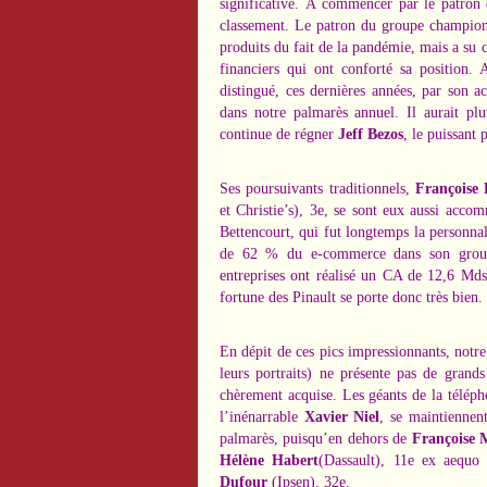
significative. À commencer par le patr
classement. Le patron du groupe champion
produits du fait de la pandémie, mais a su 
financiers
qui ont conforté sa position. A
distingué, ces dernières années, par son a
dans notre palmarès annuel. Il aurait pl
continue de régner
Jeff Bezos
, le puissant
Ses poursuivants traditionnels,
Françoise 
et Christie’s), 3e, se sont eux aussi acco
Bettencourt
, qui fut longtemps la personna
de 62 % du e-commerce dans son groupe
entreprises ont réalisé un CA de 12,6 Md
fortune des Pinault se porte donc très bien.
En dépit de ces pics impressionnants, notre
leurs portraits) ne présente pas de grand
chèrement acquise. Les géants de la télép
l’inénarrable
Xavier Niel
, se maintiennen
palmarès, puisqu’en dehors de
Françoise 
Hélène Habert
(Dassault), 11e ex aequo
Dufour
(Ipsen), 32e.