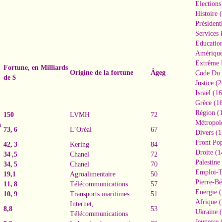
Elections
Histoire
(
Président
Services 
Educatio
Amériqu
Extrême 
Fortune, en Milliards
Origine de la fortune
Âgeg
Code Du 
de $
Justice
(2
Israël
(16
Grèce
(16
Région
(1
150
LVMH
72
Métropol
a
73, 6
L’Oréal
67
Divers
(1
Front Pop
42, 3
Kering
84
Droite
(1
34 ,5
Chanel
72
Palestine
34, 5
Chanel
70
Emploi-T
19,1
Agroalimentaire
50
Pierre-Bé
11, 8
Télécommunications
57
Energie
(
10, 9
Transports maritimes
51
Afrique
(
Internet,
8,8
53
Ukraine
(
Télécommunications
Jeunesse
(