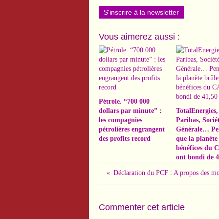
S'inscrire à la newsletter
Vous aimerez aussi :
Pétrole. “700 000
dollars par minute” :
TotalEnergies
les compagnies
Paribas, Socié
pétrolières engrangent
Générale… Pe
des profits record
que la planète 
bénéfices du 
ont bondi de 
Commenter cet article