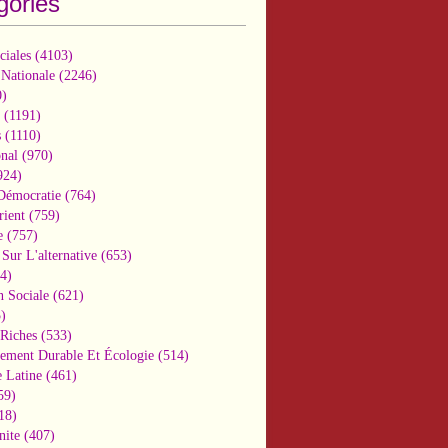
gories
ciales
(4103)
 Nationale
(2246)
)
(1191)
s
(1110)
onal
(970)
924)
 Démocratie
(764)
ient
(759)
e
(757)
Sur L'alternative
(653)
4)
n Sociale
(621)
)
-Riches
(533)
ement Durable Et Écologie
(514)
 Latine
(461)
59)
18)
nite
(407)