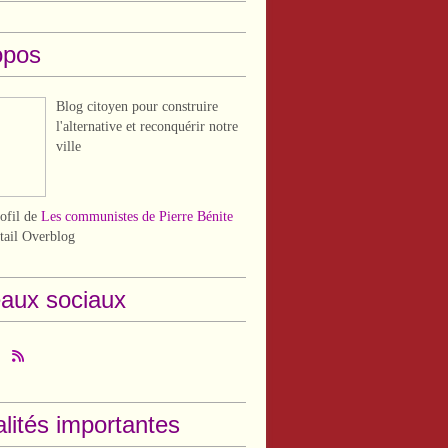
opos
Blog citoyen pour construire
l'alternative et reconquérir notre
ville
rofil de
Les communistes de Pierre Bénite
rtail Overblog
aux sociaux
lités importantes