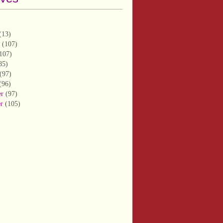
(13)
(107)
107)
85)
(97)
(96)
er
(97)
er
(105)