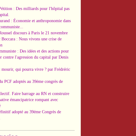
Pétition : Des milliards pour l'hôpital pas
pital.
Durand : Économie et anthroponomie dans
 communiste...
Roussel discours à Paris le 21 novembre
c Boccara : Nous vivons une crise de
on
ommuniste : Des idées et des actions pour
r contre l'agression du capital par Denis
t mourir, qui pourra vivre ? par Frédréric
 du PCF adoptés au 39ème congrès de
llectif. Faire barrage au RN et construire
native émancipatrice rompant avec
é
éfinitif adopté au 39éme Congrès de
.