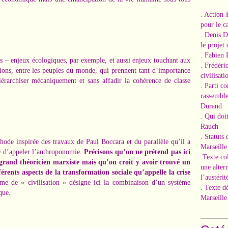
. Action-
pour le ca
. Denis 
le projet
. Fabien 
 – enjeux écologiques, par exemple, et aussi enjeux touchant aux
. Frédéri
ations, entre les peuples du monde, qui prennent tant d’importance
civilisati
érarchiser mécaniquement et sans affadir la cohérence de classe
. Parti c
rassemble
Durand
. Qui doi
Rauch
. Statuts
thode inspirée des travaux de Paul Boccara et du parallèle qu’il a
Marseille
sé d’appeler l’anthroponomie.
Précisons qu’on ne prétend pas ici
.Texte co
grand théoricien marxiste mais qu’on croit y avoir trouvé un
une alter
ents aspects de la transformation sociale qu’appelle la crise
l’austérit
me de « civilisation » désigne ici la combinaison d’un système
. Texte d
que.
Marseille