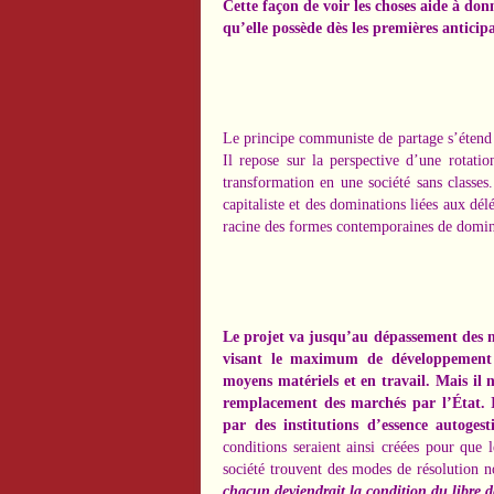
Cette façon de voir les choses aide à do
qu’elle possède dès les premières antici
Le principe communiste de partage s’étend 
Il repose sur la perspective d’une rotati
transformation en une société sans classes.
capitaliste et des dominations liées aux dél
racine des formes contemporaines de dominat
Le projet va jusqu’au dépassement des 
visant le maximum de développement
moyens matériels et en travail. Mais il 
remplacement des marchés par l’État. 
par des institutions d’essence autoges
conditions seraient ainsi créées pour que le
société trouvent des modes de résolution 
chacun deviendrait la condition du libre 