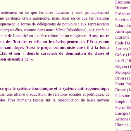
Elections
Histoire
(
on seulement en ce que les êtres humains y sont principalement
Président
e existence civile autonome, mais aussi en ce que les relations
Services 
piquement la forme de délégations de pouvoirs : aux représentants
Educatio
monarques élus, comme dans notre Vème République), aux chefs de
Amériqu
eurs de l’autorité en matière culturelle ou religieuse.
Ainsi, notre
Extrême 
nde de l’histoire et celle où le développement de l’État et son
Code Du 
us haut degré. Aussi le projet communiste vise-t-il à la fois à
Justice
(2
’État et son « double caractère de domination de classe et
Grèce
(16
s son ensemble
[1]
».
Israël
(16
Région
(1
Métropol
Divers
(1
Front Pop
t à ce que le système économique et le système anthroponomique
Droite
(1
ssi une affaire d’éducation, de relations sociales et politiques, de
Palestine
des êtres humains repose sur la reproduction de leurs moyens
Emploi-T
Pierre-Bé
Energie
(
Afrique
(
Ukraine
(
Jeunesse
(