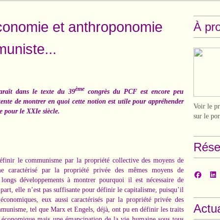
Économie et anthroponomie
À pr
uniste...
ème
raît dans le texte du 39
congrès du PCF est encore peu
tente de montrer en quoi cette notion est utile pour appréhender
Voir le p
e pour le XXIe siècle.
sur le po
Rése
définir le communisme par la propriété collective des moyens de
sme caractérisé par la propriété privée des mêmes moyens de
 longs développements à montrer pourquoi il est nécessaire de
part, elle n’est pas suffisante pour définir le capitalisme, puisqu’il
 économiques, eux aussi caractérisés par la propriété privée des
Actua
unisme, tel que Marx et Engels, déjà, ont pu en définir les traits
me économique mais une émancipation de la vie humaine sous tous