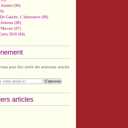
 Aimées
(90)
9)
De Gauche: L'alternative
(88)
n Arkema
(88)
t Macron
(87)
Extra 2018
(84)
nement
ous pour être averti des nouveaux articles
ers articles