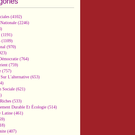
gories
ciales
(4102)
 Nationale
(2246)
)
(1191)
s
(1109)
onal
(970)
923)
 Démocratie
(764)
ient
(759)
e
(757)
Sur L'alternative
(653)
4)
n Sociale
(621)
)
-Riches
(533)
ement Durable Et Écologie
(514)
 Latine
(461)
59)
18)
nite
(407)