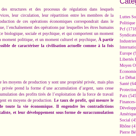
Caté
es structures et des processus de régulation dans lesquels
vices, leur circulation, leur répartition entre les membres de la
Luttes So
oduction de ces opérations économiques correspondrait dans le
Politique
, l’enchaînement des opérations par lesquelles les êtres humains
Pcf
(1718
nce biologique, sociale et psychique, et qui comportent un moment
Syndicats
un moment politique, et un moment culturel et psychique,
À partir
Industrie
ossible de caractériser la civilisation actuelle comme à la fois
Internati
Europe
(
Libertés
Moyen Or
Economi
Le Débat 
ue les moyens de production y sont une propriété privée, mais plus
Santé
(64
é privée prend la forme d’une accumulation d’argent, sans cesse
Protectio
cumulation des profits tirés de l’exploitation de la force de travail
Paix
(545
rgent en moyens de production.
Le taux de profit, qui mesure le
Finances
e toute la vie économique. Il engendre les contradictions
Développ
taliste, et leur développement sous forme de suraccumulation
Amérique
Social
(4
Rhône
(4
Pierre Bé