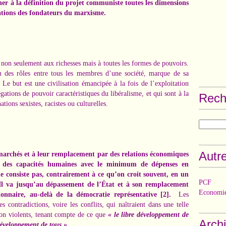
nner à la définition du projet communiste toutes les dimensions
pations des fondateurs du marxisme.
non seulement aux richesses mais à toutes les formes de pouvoirs.
on des rôles entre tous les membres d’une société, marque de sa
 Le but est une civilisation émancipée à la fois de l’exploitation
égations de pouvoir caractéristiques du libéralisme, et qui sont à la
Rech
ions sexistes, racistes ou culturelles.
Autre
marchés et à leur remplacement par des relations économiques
 des capacités humaines avec le minimum de dépenses en
ne consiste pas, contrairement à ce qu’on croit souvent, en un
PCF
Il va jusqu’au dépassement de l’État et à son remplacement
Economie
tionnaire, au-delà de la démocratie représentative
[2]
.
Les
s contradictions, voire les conflits, qui naîtraient dans une telle
non violents, tenant compte de ce que
« le libre développement de
Arch
développement de tous ».