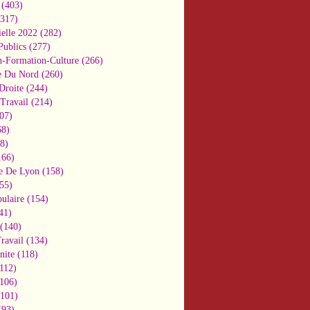
(403)
317)
ielle 2022
(282)
Publics
(277)
n-Formation-Culture
(266)
e Du Nord
(260)
Droite
(244)
Travail
(214)
07)
8)
8)
66)
e De Lyon
(158)
55)
ulaire
(154)
41)
(140)
ravail
(134)
nite
(118)
112)
106)
101)
93)