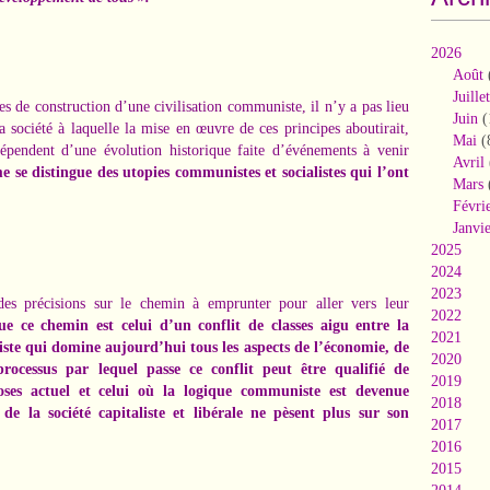
2026
Août
Juillet
pes de construction d’une civilisation communiste, il n’y a pas lieu
Juin
(
a société à laquelle la mise en œuvre de ces principes aboutirait,
Mai
(
 dépendent d’une évolution historique faite d’événements à venir
Avril
e se distingue des utopies communistes et socialistes qui l’ont
Mars
Févri
Janvi
2025
2024
2023
des précisions sur le chemin à emprunter pour aller vers leur
2022
ue ce chemin est celui d’un conflit de classes aigu entre la
2021
iste qui domine aujourd’hui tous les aspects de l’économie, de
2020
rocessus par lequel passe ce conflit peut être qualifié de
2019
choses actuel et celui où la logique communiste est devenue
2018
de la société capitaliste et libérale ne pèsent plus sur son
2017
2016
2015