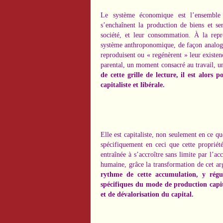
Le système économique est l’ensemble d
s’enchaînent la production de biens et ser
société, et leur consommation. À la repr
système anthroponomique, de façon analogue
reproduisent ou « regénèrent » leur existe
parental, un moment consacré au travail, 
de cette grille de lecture, il est alors p
capitaliste et libérale.
Elle est capitaliste, non seulement en ce q
spécifiquement en ceci que cette propriét
entraînée à s’accroître sans limite par l’ac
humaine, grâce la transformation de cet a
rythme de cette accumulation, y régul
spécifiques du mode de production capi
et de dévalorisation du capital.