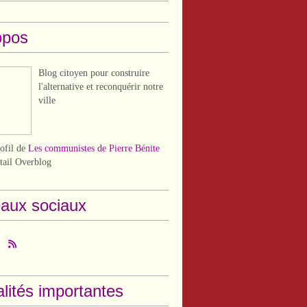
opos
Blog citoyen pour construire
l'alternative et reconquérir notre
ville
rofil de
Les communistes de Pierre Bénite
rtail Overblog
aux sociaux
lités importantes