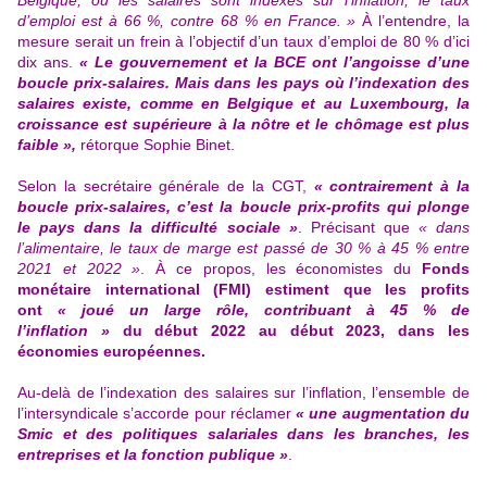
Belgique, où les salaires sont indexés sur l’inflation, le taux
d’emploi est à 66 %, contre 68 % en France. »
À l’entendre, la
mesure serait un frein à l’objectif d’un taux d’emploi de 80 % d’ici
dix ans.
« Le gouvernement et la BCE ont l’angoisse d’une
boucle prix-salaires. Mais dans les pays où l’indexation des
salaires existe, comme en Belgique et au Luxembourg, la
croissance est supérieure à la nôtre et le chômage est plus
faible »,
rétorque Sophie Binet
.
Selon la secrétaire générale de la CGT,
« contrairement à la
boucle prix-salaires, c’est la boucle prix-profits qui plonge
le pays dans la difficulté sociale »
. Précisant que
« dans
l’alimentaire, le
taux de marge est passé de 30 % à 45 % entre
2021 et 2022
»
. À ce propos,
les économistes du
Fonds
monétaire international (FMI)
estiment que les profits
ont
« joué un large rôle, contribuant à 45 % de
l’inflation »
du début 2022 au début 2023, dans les
économies européennes.
Au-delà de l’indexation des salaires sur l’inflation,
l’ensemble de
l’intersyndicale s’accorde pour réclamer
« une augmentation du
Smic
et des politiques salariales dans les branches, les
entreprises et la fonction publique »
.