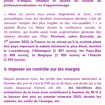
privés d’emploi, retraités et jeunes en contrat de
professionnalisation ou d’apprentissage.
« Nous en avons tous envie. Augmenter le Smic, c’est
sympathique, mais
les résultats économiques derrière, c’est de
menacer l’emploi des plus fragiles
et des non-qualifiés ! »
a
asséné Bruno Le Maire durant la conférence sociale, le
16 octobre, qui écarte aussi toute augmentation générale des
salaires décidée par l’État.
Pourtant, selon Eurostat, au
er
1
janvier 2023, la France ne se situait qu’à la sixième place
des pays imposant le salaire minimum le plus élevé, derrière
le Luxembourg, l’Allemagne (1 997 euros), les Pays-Bas
(1 995 euros), la Belgique (1 955 euros) et l’Irlande
(1 910 euros).
3. Imposer un contrôle sur les marges
Depuis plusieurs mois, les profits des entreprises alimentent la
flambée des prix et c’est
le FMI qui le dit dans une étude qui a fait
couler beaucoup d’encre cet été
:
les bénéfices des
entreprises de la zone euro contribuent à hauteur de 49 % à
la hausse des prix au premier trimestre 2023, devant les
salaires, les coûts de l’énergie, etc.