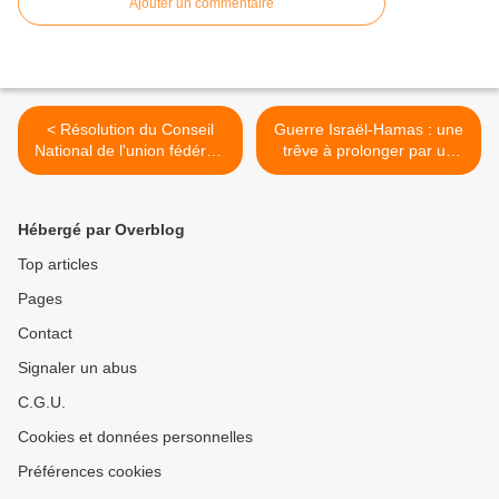
Ajouter un commentaire
< Résolution du Conseil
Guerre Israël-Hamas : une
National de l'union fédérale
trêve à prolonger par un
des syndicats CGT de l'Etat
Cessez-le-feu, tel est
l'enjeu ! >
Hébergé par Overblog
Top articles
Pages
Contact
Signaler un abus
C.G.U.
Cookies et données personnelles
Préférences cookies