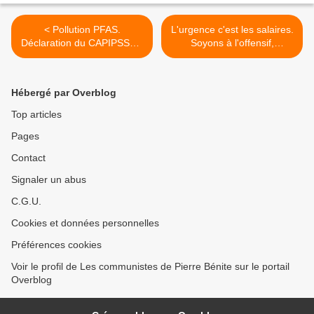
< Pollution PFAS.
L'urgence c'est les salaires.
Déclaration du CAPIPSSOL
Soyons à l'offensif,
suite au rejet par la juge
revendiquons et agissons !
des libertés et de la
>
détention de la requête de
Hébergé par Overblog
Notre Affaire à Tous
Top articles
Pages
Contact
Signaler un abus
C.G.U.
Cookies et données personnelles
Préférences cookies
Voir le profil de Les communistes de Pierre Bénite sur le portail
Overblog