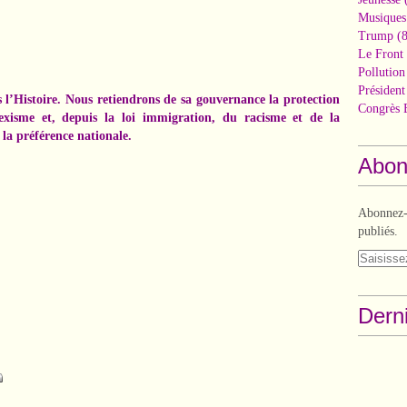
Musiques
Trump
(8
Le Front 
Pollutio
Présiden
 l’Histoire. Nous retiendrons de sa gouvernance la protection
Congrès 
sexisme et, depuis la loi immigration, du racisme et de la
la préférence nationale.
Abon
Abonnez-v
publiés.
Derni