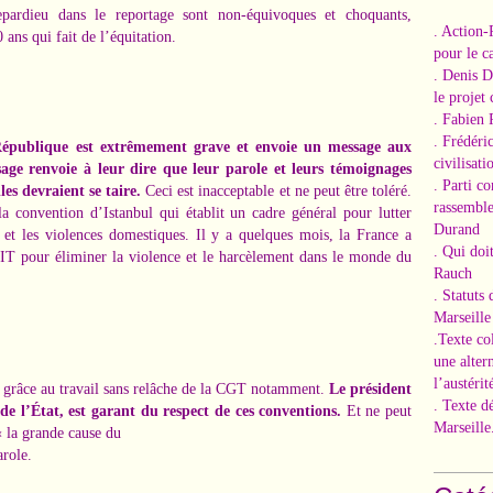
ardieu dans le reportage sont non-équivoques et choquants,
. Action-
 ans qui fait de l’équitation.
pour le ca
. Denis 
le projet
. Fabien 
. Frédéri
 République est extrêmement grave et envoie un message aux
civilisati
age renvoie à leur dire que leur parole et leurs témoignages
. Parti c
es devraient se taire.
Ceci est inacceptable et ne peut être toléré.
rassemble
 la convention d’Istanbul qui établit un cadre général pour lutter
Durand
 et les violences domestiques. Il y a quelques mois, la France a
. Qui doi
OIT pour éliminer la violence et le harcèlement dans le monde du
Rauch
. Statuts
Marseille
.Texte co
une alter
l’austérit
es grâce au travail sans relâche de la CGT notamment.
Le président
. Texte d
de l’État, est garant du respect de ces conventions.
Et ne peut
Marseille
« la grande cause du
arole.