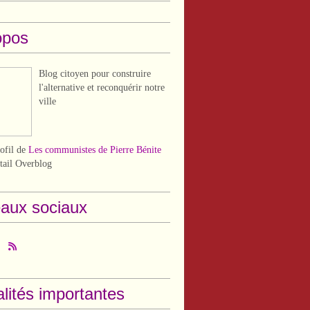
opos
Blog citoyen pour construire
l'alternative et reconquérir notre
ville
rofil de
Les communistes de Pierre Bénite
rtail Overblog
aux sociaux
lités importantes