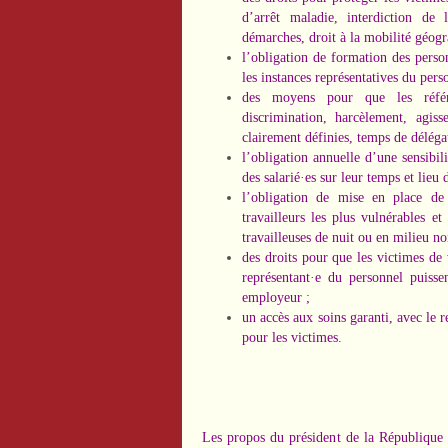
d’arrêt maladie, interdiction de 
démarches, droit à la mobilité géogr
l’obligation de formation des perso
les instances représentatives du per
des moyens pour que les référe
discrimination, harcèlement, agiss
clairement définies, temps de délég
l’obligation annuelle d’une sensibil
des salarié·es sur leur temps et lieu d
l’obligation de mise en place de d
travailleurs les plus vulnérables e
travailleuses de nuit ou en milieu 
des droits pour que les victimes de v
représentant·e du personnel puiss
employeur ;
un accès aux soins garanti, avec le
pour les victimes.
Les propos du président de la République v