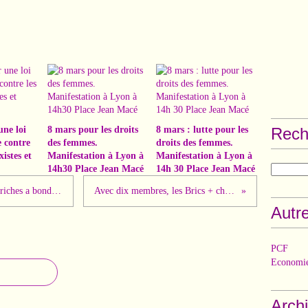
une loi
8 mars pour les droits
8 mars : lutte pour les
Rech
e contre
des femmes.
droits des femmes.
xistes et
Manifestation à Lyon à
Manifestation à Lyon à
14h30 Place Jean Macé
14h 30 Place Jean Macé
La fortune des 500 personnes les plus riches a bondi de 1.500 milliards de dollars en 2023
Avec dix membres, les Brics + changent-ils l’ordre mondial ?
Autre
PCF
Economie
Arch