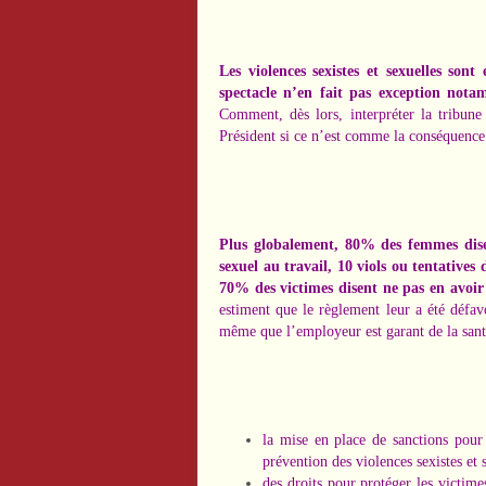
Les violences sexistes et sexuelles son
spectacle n’en fait pas exception nota
Comment, dès lors, interpréter la tribun
Président si ce n’est comme la conséquence
Plus globalement, 80% des femmes dise
sexuel au travail, 10 viols ou tentatives 
70% des victimes disent ne pas en avoir
estiment que le règlement leur a été défavo
même que l’employeur est garant de la santé 
la mise en place de sanctions pour 
prévention des violences sexistes et 
des droits pour protéger les victime