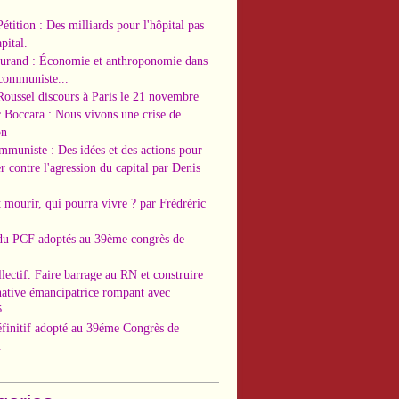
Pétition : Des milliards pour l'hôpital pas
pital.
Durand : Économie et anthroponomie dans
 communiste...
Roussel discours à Paris le 21 novembre
c Boccara : Nous vivons une crise de
on
ommuniste : Des idées et des actions pour
r contre l'agression du capital par Denis
t mourir, qui pourra vivre ? par Frédréric
 du PCF adoptés au 39ème congrès de
llectif. Faire barrage au RN et construire
native émancipatrice rompant avec
é
éfinitif adopté au 39éme Congrès de
.