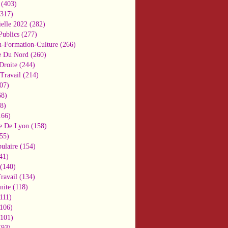
(403)
317)
ielle 2022
(282)
Publics
(277)
n-Formation-Culture
(266)
e Du Nord
(260)
Droite
(244)
Travail
(214)
07)
8)
8)
66)
e De Lyon
(158)
55)
ulaire
(154)
41)
(140)
ravail
(134)
nite
(118)
111)
106)
101)
93)