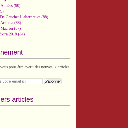
 Aimées
(90)
9)
De Gauche: L'alternative
(88)
n Arkema
(88)
t Macron
(87)
Extra 2018
(84)
nement
ous pour être averti des nouveaux articles
ers articles