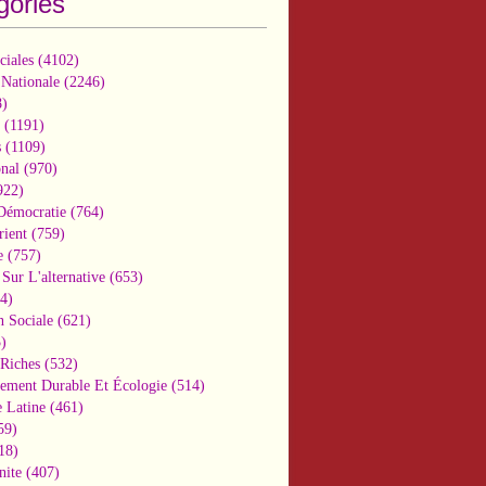
gories
ciales
(4102)
 Nationale
(2246)
)
(1191)
s
(1109)
onal
(970)
922)
 Démocratie
(764)
ient
(759)
e
(757)
Sur L'alternative
(653)
4)
n Sociale
(621)
)
-Riches
(532)
ement Durable Et Écologie
(514)
 Latine
(461)
59)
18)
nite
(407)