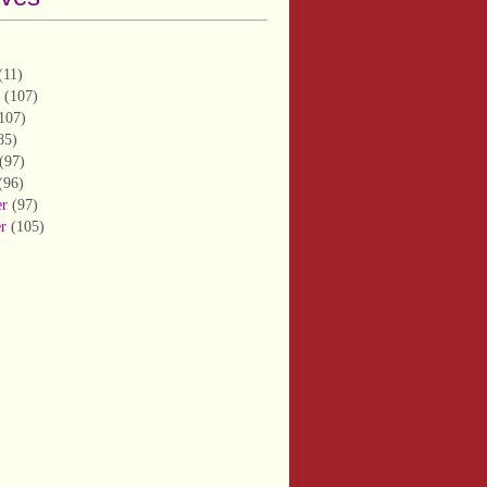
(11)
(107)
107)
85)
(97)
(96)
er
(97)
er
(105)