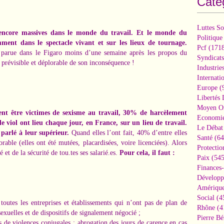
Caté
Luttes So
t encore massives dans le monde du travail.
Et le monde du
Politique
mment dans le spectacle vivant et sur les lieux de tournage.
Pcf
(1718
e parue dans le Figaro moins d’une semaine après les propos du
Syndicats
 prévisible et déplorable de son inconséquence !
Industrie
Internati
Europe
(
Libertés
Moyen Or
nt être victimes de sexisme au travail, 30% de harcèlement
Economi
de viol ont lieu chaque jour, en France, sur un lieu de travail.
Le Débat 
 parlé à leur supérieur.
Quand elles l’ont fait, 40% d’entre elles
Santé
(64
rable (elles ont été mutées, placardisées, voire licenciées). Alors
Protectio
et de la sécurité de tou.tes ses salarié.es.
Pour cela, il faut :
Paix
(545
Finances
Développ
Amérique
Social
(4
toutes les entreprises et établissements qui n’ont pas de plan de
Rhône
(4
sexuelles et de dispositifs de signalement négocié ;
Pierre Bé
s de violences conjugales : abrogation des jours de carence en cas