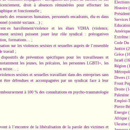
Elections
licenciement, droit à absences rémunérées pour effectuer les
Histoire
(
aphique et fonctionnelle ;
Président
nnels des ressources humaines, personnels encadrants, élu·es dans
Services 
sonnel (comité sociaux…) ;
Educatio
nt·es harcèlement/violence et les élues VDHA (violence,
Amériqu
ement sexiste) puissent jouer leur rôle syndical : prérogatives
Extrême 
ation, formations… ;
Code Du 
isation sur les violences sexistes et sexuelles auprès de l’ensemble
Justice
(2
e travail ;
Grèce
(16
ispositifs de prévention spécifiques pour les travailleuses et
Israël
(16
t notamment les jeunes, les précaires, les personnes LGBTI+, les
Région
(1
non mixte… ;
Métropol
iolences sexistes et sexuelles travaillant dans des entreprises sans
Divers
(1
ent être défendues et accompagnées par un syndicat face à leur
Front Pop
Droite
(1
 remboursement à 100 % des consultations en psycho-traumatologie
Palestine
Emploi-T
Pierre-Bé
Energie
(
Afrique
(
Ukraine
(
ont à l’encontre de la libéralisation de la parole des victimes et
Jeunesse
(