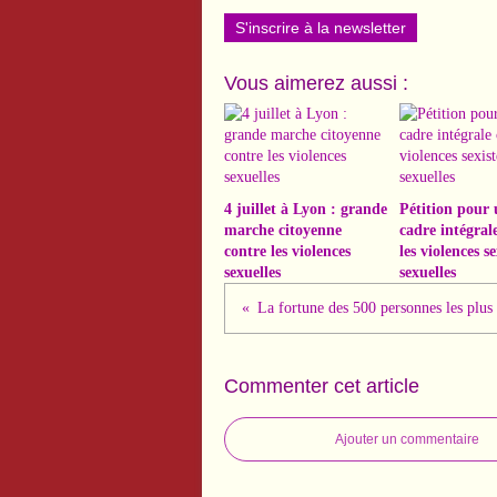
S'inscrire à la newsletter
Vous aimerez aussi :
4 juillet à Lyon : grande
Pétition pour 
marche citoyenne
cadre intégral
contre les violences
les violences se
sexuelles
sexuelles
Commenter cet article
Ajouter un commentaire