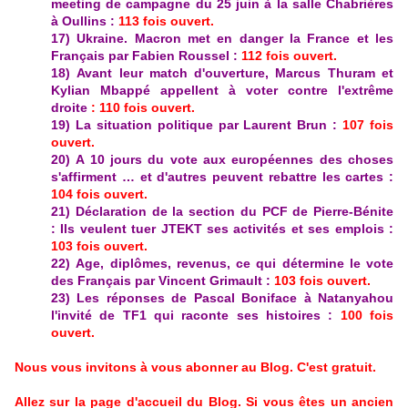
meeting de campagne du 25 juin à la salle Chabrières
à Oullins
:
113
fois ouvert.
17) Ukraine. Macron met en danger la France et les
Français par Fabien Roussel :
112 fois ouvert.
18) Avant leur match d'ouverture, Marcus Thuram et
Kylian Mbappé appellent à voter contre l'extrême
droite
: 110 fois ouvert.
19) La situation politique par Laurent Brun :
107 fois
ouvert.
20) A 10 jours du vote aux européennes des choses
s'affirment … et d'autres peuvent rebattre les cartes :
104 fois ouvert.
21) Déclaration de la section du PCF de Pierre-Bénite
: Ils veulent tuer JTEKT ses activités et ses emplois :
103 fois ouvert.
22)
Age, diplômes, revenus, ce qui détermine le vote
des Français par Vincent Grimault :
103 fois ouvert.
23) Les réponses de Pascal Boniface à Natanyahou
l'invité de TF1 qui raconte ses histoires :
100 fois
ouvert.
Nous vous invitons à vous abonner au Blog. C'est gratuit.
Allez sur la page d'accueil du Blog. Si vous êtes un ancien