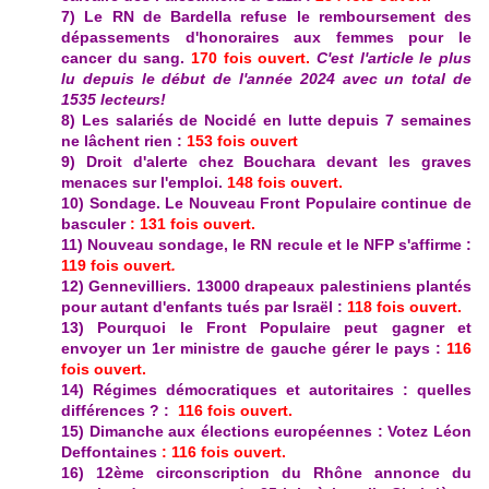
7) Le RN de Bardella refuse le remboursement des
dépassements d'honoraires aux femmes pour le
cancer du sang.
170
fois ouvert.
C'est l'article le plus
lu depuis le début de l'année 2024 avec un total de
1535 lecteurs!
8) Les salariés de Nocidé en lutte depuis 7 semaines
ne lâchent rien :
153 fois ouvert
9)
Droit d'alerte chez Bouchara devant les graves
menaces sur l'emploi.
148 fois ouvert.
10) Sondage. Le Nouveau Front Populaire continue de
basculer
: 131 fois ouvert.
11) Nouveau sondage, le RN recule et le NFP s'affirme :
119 fois ouvert
.
12) Gennevilliers. 13000 drapeaux palestiniens plantés
pour autant d'enfants tués par Israël :
118 fois ouvert.
13)
Pourquoi le Front Populaire peut gagner et
envoyer un 1er ministre de gauche gérer le pays :
116
fois ouvert.
14) Régimes démocratiques et autoritaires : quelles
différences ? :
116 fois ouvert.
15)
Dimanche aux élections européennes : Votez Léon
Deffontaines
: 116 fois ouvert.
16) 12ème circonscription du Rhône annonce du