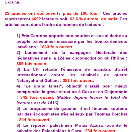
Ukraine
.
23 articles ont été ouverts plus de 100 foi
s
! Ces articles
représenten
t
4692
lecteurs soit
63,6 % du total du mois
. Ces
articles sont dans l'ordre d
u nombre de lecteurs
:
1) Eric Cantona apporte son soutien et sa solidarité au
peuple palestinien massacré par les bombardements
israéliens :
1063 fois ouvert.
2) Lancement de la campagne électorale des
législatives dans la 12ème circonscription du Rhône :
389 fois ouvert.
3)
La CPI retarde l'émission de mandats d'arrêt
internationaux contre les criminels de guerre
Netanyahu et Gallant :
381 fois ouvert.
4)
"Le grand Israël", objectif d'Israël pour mieux
comprendre la grave situation à Gaza et en Cisjordanie
:
342 fois ouvert.
(Publié depuis février le total de
lectures est de 1416).
5)
Le programme de gauche, il est financé, soutenu
par des économistes très sérieux par Thomas Porcher
:
244 fois ouvert
6) Le reporter palestinien Motaz Azaiza raconte le
calvaire des Palestiniens à Gaza :
234 fois ouvert.