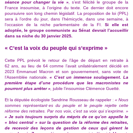
séance pour changer la vie »
,
s’est félicité le groupe de la
France insoumise, à l’origine du texte. Ce dernier doit encore
poursuivre son long chemin législatif. La proposition de loi (PPL)
sera à l’ordre du jour, dans l’hémicycle, dans une semaine, à
l’occasion de la niche parlementaire de la FI.
Si elle est
adoptée, le groupe communiste au Sénat devrait l’accueillir
dans sa niche du 30 janvier 2025.
« C’est la voix du peuple qui s’exprime »
Cette PPL prévoit le retour de l’âge de départ en retraite à
62 ans, au lieu de 64 comme l’avait unilatéralement décidé en
2023 Emmanuel Macron et son gouvernement, sans vote de
l’Assemblée nationale.
« C’est un immense soulagement. La
première étape d’une procédure que les macronistes ne
pourront plus arrêter »
,
jubile l’insoumise Clémence Guetté.
Et la députée écologiste Sandrine Rousseau de rappeler :
« Nous
sommes représentant·es du peuple et le peuple rejette cette
réforme des retraites. Par nos voix, c’est sa voix qui s’exprime. »
« Je suis toujours surpris du mépris de ce qu’on appelle le
« bloc central » sur la question de la réforme des retraites,
de recevoir des leçons de gestion de ceux qui gèrent le