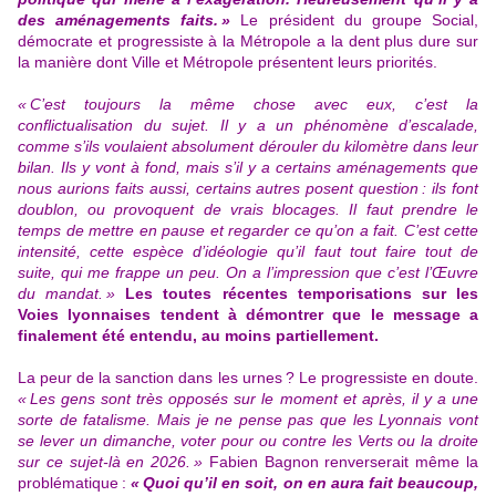
des aménagements faits. »
Le président du groupe Social,
démocrate et progressiste à la Métropole a la dent plus dure sur
la manière dont Ville et Métropole présentent leurs priorités.
« C’est toujours la même chose avec eux, c’est la
conflictualisation du sujet. Il y a un phénomène d’escalade,
comme s’ils voulaient absolument dérouler du kilomètre dans leur
bilan. Ils y vont à fond, mais s’il y a certains aménagements que
nous aurions faits aussi, certains autres posent question : ils font
doublon, ou provoquent de vrais blocages. Il faut prendre le
temps de mettre en pause et regarder ce qu’on a fait. C’est cette
intensité, cette espèce d’idéologie qu’il faut tout faire tout de
suite, qui me frappe un peu. On a l’impression que c’est l’Œuvre
du mandat. »
Les toutes récentes temporisations sur les
Voies lyonnaises tendent à démontrer que le message a
finalement été entendu, au moins partiellement.
La peur de la sanction dans les urnes ? Le progressiste en doute.
« Les gens sont très opposés sur le moment et après, il y a une
sorte de fatalisme. Mais je ne pense pas que les Lyonnais vont
se lever un dimanche, voter pour ou contre les Verts ou la droite
sur ce sujet-là en 2026. »
Fabien Bagnon renverserait même la
problématique :
« Quoi qu’il en soit, on en aura fait beaucoup,