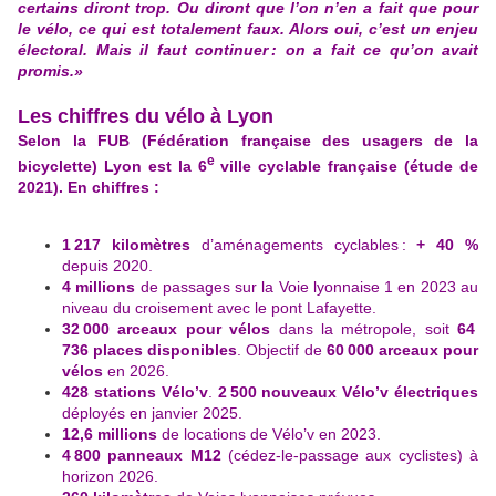
certains diront trop. Ou diront que l’on n’en a fait que pour
le vélo, ce qui est totalement faux. Alors oui, c’est un enjeu
électoral. Mais il faut continuer : on a fait ce qu’on avait
promis.»
Les chiffres du vélo à Lyon
Selon la FUB (Fédération française des usagers de la
e
bicyclette) Lyon est la 6
ville cyclable française (étude de
2021). En chiffres :
1 217 kilomètres
d’aménagements cyclables :
+ 40 %
depuis 2020.
4 millions
de passages sur la Voie lyonnaise 1 en 2023 au
niveau du croisement avec le pont Lafayette.
32 000 arceaux pour vélos
dans la métropole, soit
64
736 places disponibles
. Objectif de
60 000 arceaux pour
vélos
en 2026.
428 stations Vélo’v
.
2 500 nouveaux Vélo’v électriques
déployés en janvier 2025.
12,6 millions
de locations de Vélo’v en 2023.
4 800 panneaux M12
(cédez-le-passage aux cyclistes) à
horizon 2026.