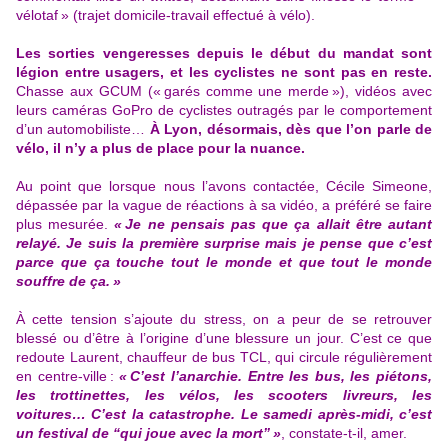
vélotaf » (trajet domicile-travail effectué à vélo).
Les sorties vengeresses depuis le début du mandat sont
légion entre usagers, et les cyclistes ne sont pas en reste.
Chasse aux GCUM (« garés comme une merde »), vidéos avec
leurs caméras GoPro de cyclistes outragés par le comportement
d’un automobiliste…
À Lyon, désormais, dès que l’on parle de
vélo, il n’y a plus de place pour la nuance.
Au point que lorsque nous l’avons contactée, Cécile Simeone,
dépassée par la vague de réactions à sa vidéo,
a préféré se faire
plus mesurée
.
« Je ne pensais pas que ça allait être autant
relayé. Je suis la première surprise mais je pense que c’est
parce que ça touche tout le monde et que tout le monde
souffre de ça. »
À cette tension s’ajoute du stress, on a peur de se retrouver
blessé ou d’être à l’origine d’une blessure un jour. C’est ce que
redoute Laurent, chauffeur de bus TCL, qui circule régulièrement
en centre-ville :
« C’est l’anarchie. Entre les bus, les piétons,
les trottinettes, les vélos, les scooters livreurs, les
voitures… C’est la catastrophe. Le samedi après-midi, c’est
un festival de “qui joue avec la mort” »
, constate-t-il, amer.