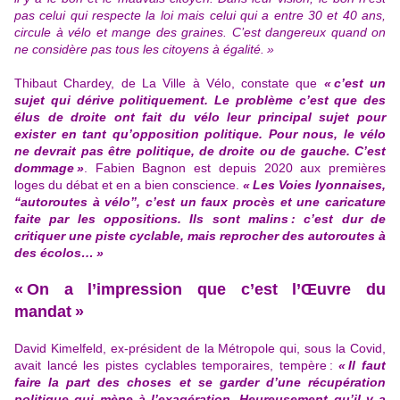
pas celui qui respecte la loi mais celui qui a entre 30 et 40 ans,
circule à vélo et mange des graines. C’est dangereux quand on
ne considère pas tous les citoyens à égalité. »
Thibaut Chardey, de La Ville à Vélo, constate que
« c’est un
sujet qui dérive politiquement. Le problème c’est que des
élus de droite ont fait du vélo leur principal sujet pour
exister en tant qu’opposition politique. Pour nous, le vélo
ne devrait pas être politique, de droite ou de gauche. C’est
dommage »
. Fabien Bagnon est depuis 2020 aux premières
loges du débat et en a bien conscience.
« Les Voies lyonnaises,
“autoroutes à vélo”, c’est un faux procès et une caricature
faite par les oppositions. Ils sont malins : c’est dur de
critiquer une piste cyclable, mais reprocher des autoroutes à
des écolos… »
« On a l’impression que c’est l’Œuvre du
mandat »
David Kimelfeld, ex-président de la Métropole qui, sous la Covid,
avait lancé les pistes cyclables temporaires, tempère :
« Il faut
faire la part des choses et se garder d’une récupération
politique qui mène à l’exagération. Heureusement qu’il y a