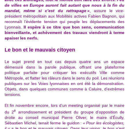
de villes en Europe auront fait autant que nous à la fin du
mandat, même si c’est du rattrapage »
,
assure le vice-
président métropolitain aux Mobilités actives Fabien Bagnon, qui
reconnaît l’évidente tension qui peuple les déplacements des
Lyonnais
.
Il espère à ce titre que bon sens, communication
bienveillante, et achèvement des travaux viendront à terme
apaiser les nerfs.
Le bon et le mauvais citoyen
Le sujet prend en tout cas depuis quatre ans un espace
démesuré dans la parole publique, offrant une plateforme
politique parfaite pour critiquer les exécutifs Ville comme
Métropole, et flatter les râleurs dans le sens du poil. Les réunions
publiques sur les Voies lyonnaises en ont été la démonstration.
Objets, dans quelques communes comme à Caluire, d’extrêmes
tensions.
Et fin novembre encore, lors d’un meeting organisé par le maire
e
du 2
arrondissement et président du groupe d’opposition de
droite au conseil municipal Pierre Oliver, le maire d’Écully,
Sébastien Michel, tenait ferme le guidon :
« Pour les écologistes,
il y a le bon et le mauvais citoyen. Dans leur vision, le bon n’est