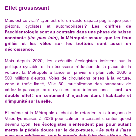
Effet grossissant
Mais est-ce vrai ? Lyon est-elle un vaste espace pugilistique pour
piétons, cyclistes et automobilistes ?
Les chiffres de
l’accidentologie sont au contraire dans une phase de baisse
constante
(lire plus loin)
, la Métropole assure que les feux
grillés et les vélos sur les trottoirs sont aussi en
décroissance.
Mais depuis 2020, les exécutifs écologistes insistent sur la
politique cyclable et la nécessaire réduction de la place de la
voiture : la Métropole a lancé en janvier un plan vélo 2030 à
500 millions d’euros. Voies de circulations prises à la voiture,
zone à trafic limité, Ville 30, multiplication des panneaux de
cédez-le-passage aux cyclistes aux intersections…
ont un
double effet : un sentiment d’injustice dans l’habitacle et
d’impunité sur la selle.
Et même si
la Métropole a choisi de retarder trois tronçons de
Voies lyonnaises à 2026 pour calmer l’incessant chantier qu’est
devenu Lyon
,
les écologistes n’entendent pas pour autant
mettre la pédale douce sur le deux-roues.
« Je suis à l’aise
avec ces arbitrages, tout le monde doit faire des efforts. Peu