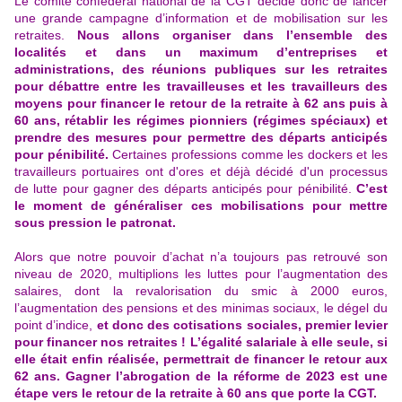
Le comité confédéral national de la CGT décide donc de lancer
une grande campagne d’information et de mobilisation sur les
retraites.
Nous allons organiser dans l’ensemble des
localités et dans un maximum d’entreprises et
administrations, des réunions publiques sur les retraites
pour débattre entre les travailleuses et les travailleurs des
moyens pour financer le retour de la retraite à 62 ans puis à
60 ans, rétablir les régimes pionniers (régimes spéciaux) et
prendre des mesures pour permettre des départs anticipés
pour pénibilité.
Certaines professions comme les dockers et les
travailleurs portuaires ont d'ores et déjà décidé d'un processus
de lutte pour gagner des départs anticipés pour pénibilité.
C’est
le moment de généraliser ces mobilisations pour mettre
sous pression le patronat.
Alors que notre pouvoir d’achat n’a toujours pas retrouvé son
niveau de 2020, multiplions les luttes pour l’augmentation des
salaires, dont la revalorisation du smic à 2000 euros,
l’augmentation des pensions et des minimas sociaux, le dégel du
point d’indice,
et donc des cotisations sociales, premier levier
pour financer nos retraites ! L’égalité salariale à elle seule, si
elle était enfin réalisée, permettrait de financer le retour aux
62 ans. Gagner l’abrogation de la réforme de 2023 est une
étape vers le retour de la retraite à 60 ans que porte la CGT.