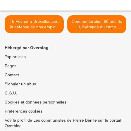
< 5 Février à Bruxelles pour
Commémoration 80 ans de
la défense de nos emplois
la libération du camp
et de nos industrie appel de
d’Auschwitz. Prise de parole
la fédération des métaux
Nathalie BAZIRE CGT >
CGT
Hébergé par Overblog
Top articles
Pages
Contact
Signaler un abus
C.G.U.
Cookies et données personnelles
Préférences cookies
Voir le profil de Les communistes de Pierre Bénite sur le portail
Overblog