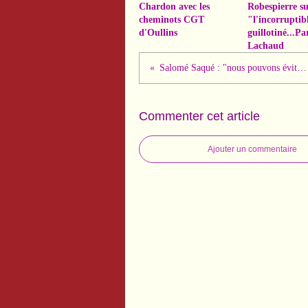
Chardon avec les
Robespierre 
cheminots CGT
"l'incorruptib
d'Oullins
guillotiné...Pa
Lachaud
Salomé Saqué : "nous pouvons éviter un trumpisme à la française"
Commenter cet article
Ajouter un commentaire