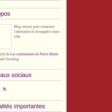
opos
Blog citoyen pour construire
l'alternative et reconquérir notre
ville
rofil de
Les communistes de Pierre Bénite
rtail Overblog
aux sociaux
lités importantes