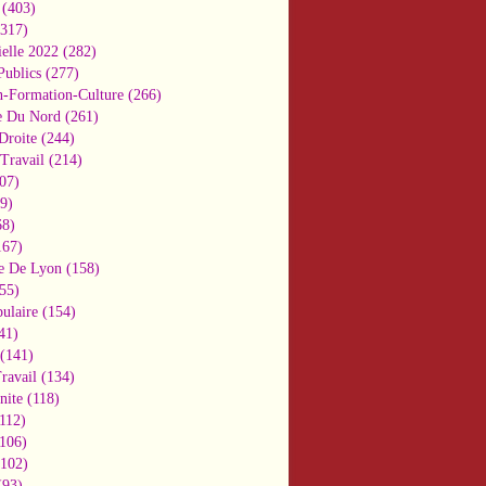
(403)
317)
ielle 2022
(282)
Publics
(277)
n-Formation-Culture
(266)
e Du Nord
(261)
Droite
(244)
Travail
(214)
07)
9)
8)
67)
e De Lyon
(158)
55)
ulaire
(154)
41)
(141)
ravail
(134)
nite
(118)
112)
106)
102)
93)