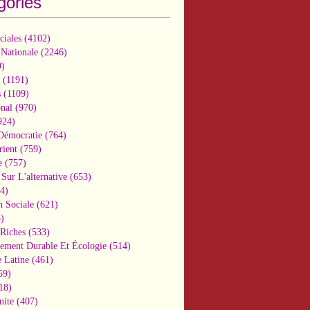
gories
ciales
(4102)
 Nationale
(2246)
)
(1191)
s
(1109)
onal
(970)
924)
 Démocratie
(764)
ient
(759)
e
(757)
Sur L'alternative
(653)
4)
n Sociale
(621)
)
-Riches
(533)
ement Durable Et Écologie
(514)
 Latine
(461)
59)
18)
nite
(407)