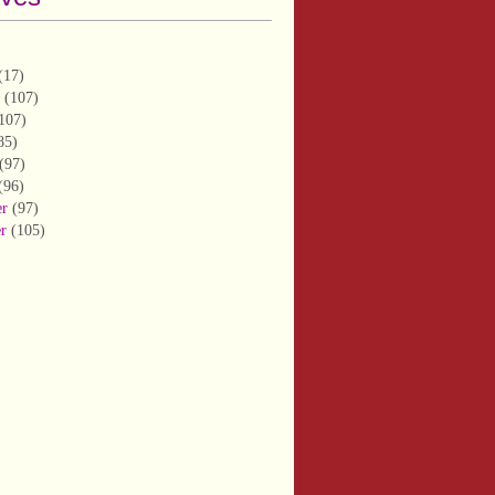
(17)
(107)
107)
85)
(97)
(96)
er
(97)
er
(105)