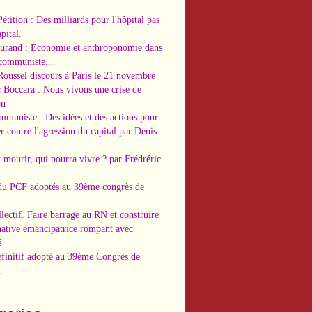
Pétition : Des milliards pour l'hôpital pas
pital.
Durand : Économie et anthroponomie dans
 communiste...
Roussel discours à Paris le 21 novembre
c Boccara : Nous vivons une crise de
on
ommuniste : Des idées et des actions pour
r contre l'agression du capital par Denis
t mourir, qui pourra vivre ? par Frédréric
 du PCF adoptés au 39ème congrès de
llectif. Faire barrage au RN et construire
native émancipatrice rompant avec
é
éfinitif adopté au 39éme Congrès de
.