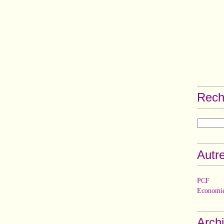
Rech
Autre
PCF
Economie
Arch