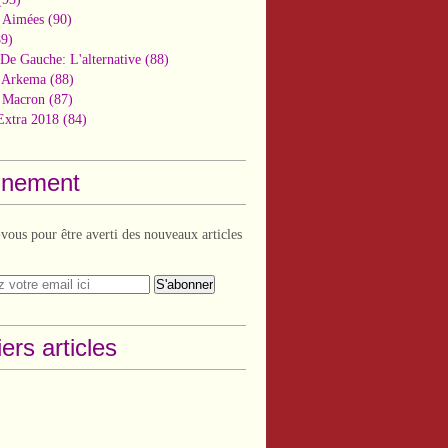
 Aimées
(90)
9)
De Gauche: L'alternative
(88)
n Arkema
(88)
t Macron
(87)
Extra 2018
(84)
nement
ous pour être averti des nouveaux articles
ers articles