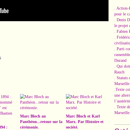
. Action-
pour le ca
. Denis 
le projet
. Fabien 
. Frédéri
civilisati
. Parti c
rassemble
Durand
. Qui doi
Rauch
. Statuts
Marseille
.Texte co
une alter
l’austérit
. Texte d
Marseille
Marc Bloch au
Marc Bloch et Karl
Panthéon...retour sur la
Marx. Par Histoire et
894 :
cérémonie.
société.