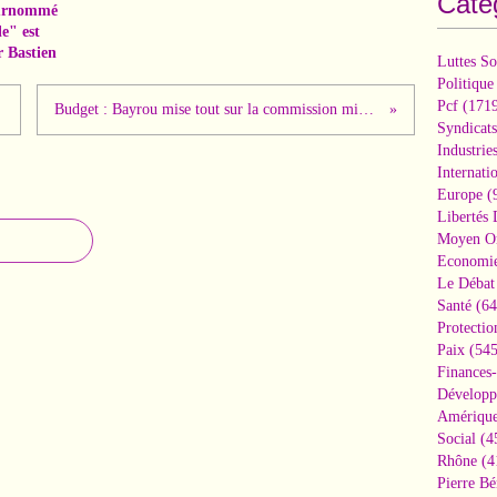
Caté
surnommé
le" est
r Bastien
Luttes So
Politique
Pcf
(1719
Budget : Bayrou mise tout sur la commission mixte paritaire pour le faire passer en force
Syndicats
Industrie
Internati
Europe
(
Libertés
Moyen Or
Economi
Le Débat 
Santé
(64
Protectio
Paix
(545
Finances
Développ
Amérique
Social
(4
Rhône
(4
Pierre Bé