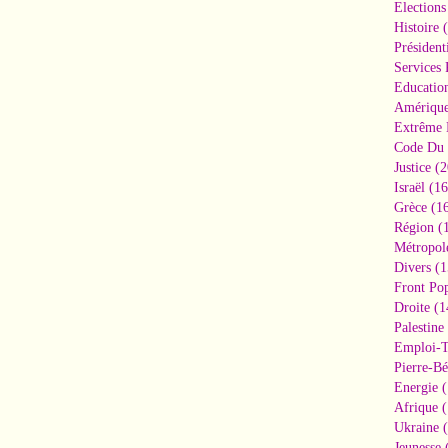
Elections
Histoire
(
Président
Services 
Educatio
Amériqu
Extrême 
Code Du 
Justice
(2
Israël
(16
Grèce
(16
Région
(1
Métropol
Divers
(1
Front Pop
Droite
(1
Palestine
Emploi-T
Pierre-Bé
Energie
(
Afrique
(
Ukraine
(
Jeunesse
(