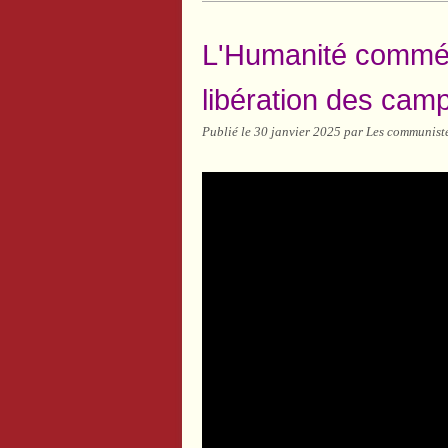
L'Humanité commém
libération des cam
Publié le
30 janvier 2025
par Les communiste