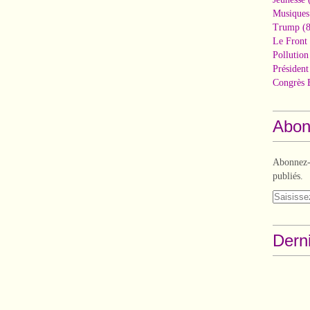
Musiques
Trump
(8
Le Front 
Pollutio
Présiden
Congrès 
Abon
Abonnez-v
publiés.
Derni