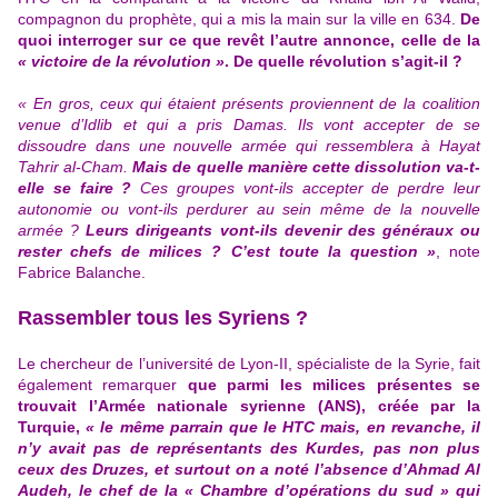
compagnon du prophète, qui a mis la main sur la ville en 634.
De
quoi interroger sur ce que revêt l’autre annonce, celle de la
« victoire de la révolution »
. De quelle révolution s’agit-il ?
« En gros, ceux qui étaient présents proviennent de la coalition
venue d’Idlib et qui a pris Damas. Ils vont accepter de se
dissoudre dans une nouvelle armée qui ressemblera à Hayat
Tahrir al-Cham.
Mais de quelle manière cette dissolution va-t-
elle se faire ?
Ces groupes vont-ils accepter de perdre leur
autonomie ou vont-ils perdurer au sein même de la nouvelle
armée ?
Leurs dirigeants vont-ils devenir des généraux ou
rester chefs de milices ? C’est toute la question »
, note
Fabrice Balanche.
Rassembler tous les Syriens ?
Le chercheur de l’université de Lyon-II, spécialiste de la Syrie, fait
également remarquer
que parmi les milices présentes se
trouvait l’Armée nationale syrienne (ANS), créée par la
Turquie,
« le même parrain que le HTC mais, en revanche, il
n’y avait pas de
représentants des Kurdes
, pas non plus
ceux des Druzes, et surtout on a noté l’absence d’Ahmad Al
Audeh, le chef de la « Chambre d’opérations du sud » qui