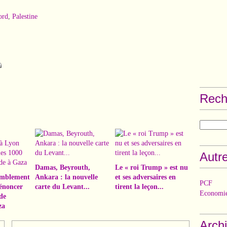
ord
,
Palestine
Rech
Autre
Damas, Beyrouth,
Le « roi Trump » est nu
semblement
Ankara : la nouvelle
et ses adversaires en
PCF
énoncer
carte du Levant...
tirent la leçon...
Economie
de
za
Arch