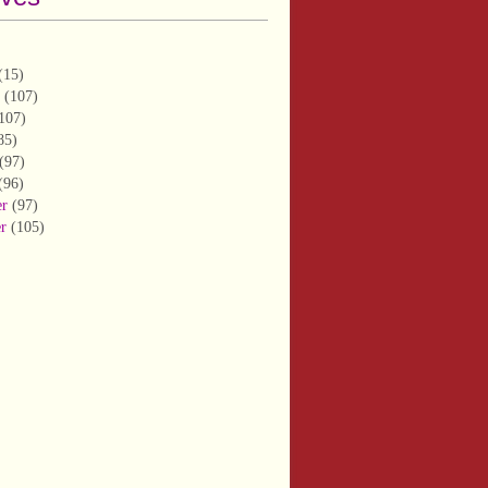
(15)
(107)
107)
85)
(97)
(96)
er
(97)
er
(105)