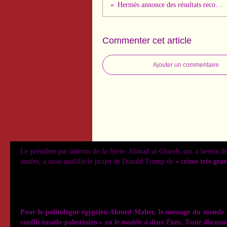
Hermès annonce des résultats record en 2024 !
Commenter cet article
Ajouter un commentaire
Le président par intérim de la Syrie, Ahmad al-Chareh, qui a besoin de
années, a aussi qualifié le projet de Donald Trump de
« crime très grav
Pour le politologue égyptien Ahmed Maher, le message du monde ara
conflit israélo-palestinien
« est le modèle à deux États. Toute discussi