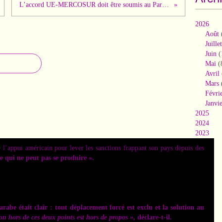
L’accord UE-MERCOSUR doit être soumis au Parlement français !
2026
Août
Juillet
Juin
(
Mai
(
Avril
Mars
Févri
Janvi
2025
2024
2023
2022
 l’appui américain pour lever les sanctions frappant son pays depuis des
2021
e qui ne peut pas se produire ».
2020
2019
2018
2017
2016
be était clair : tout déplacement forcé est exclu et la solution au
2015
on hors de ces deux points est hors de propos »
, déclare-t-il.