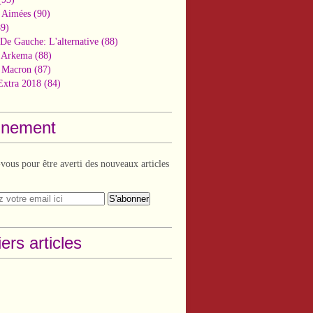
 Aimées
(90)
9)
De Gauche: L'alternative
(88)
n Arkema
(88)
t Macron
(87)
Extra 2018
(84)
nement
ous pour être averti des nouveaux articles
ers articles