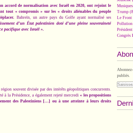
n accord de normalisation avec Israël en 2020, ont rejoint le
Musiques
nt tout « compromis » sur les « droits aliénables du peuple
Trump
(8
déplacer.
Bahreïn, un autre pays du Golfe ayant normalisé ses
Le Front 
lissement d’un État palestinien doté d’une pleine souveraineté
Pollutio
e pacifique avec Israël ».
Présiden
Congrès 
Abon
Abonnez-v
publiés.
région souvent divisée par des intérêts géopolitiques concurrents.
rté à la Présidence, a également rejeté mercredi
« les propositions
ement des Palestiniens […] ou à une atteinte à leurs droits
Derni