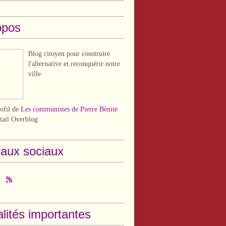
opos
Blog citoyen pour construire
l'alternative et reconquérir notre
ville
rofil de
Les communistes de Pierre Bénite
rtail Overblog
aux sociaux
lités importantes