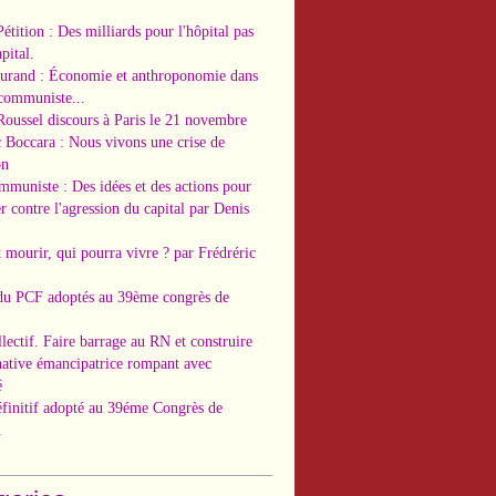
Pétition : Des milliards pour l'hôpital pas
pital.
Durand : Économie et anthroponomie dans
 communiste...
Roussel discours à Paris le 21 novembre
c Boccara : Nous vivons une crise de
on
ommuniste : Des idées et des actions pour
r contre l'agression du capital par Denis
t mourir, qui pourra vivre ? par Frédréric
 du PCF adoptés au 39ème congrès de
llectif. Faire barrage au RN et construire
native émancipatrice rompant avec
é
éfinitif adopté au 39éme Congrès de
.