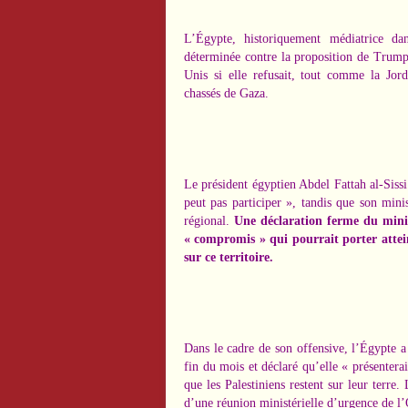
L’Égypte, historiquement médiatrice dans
déterminée contre la proposition de Trump
Unis si elle refusait, tout comme la Jorda
chassés de Gaza.
Le président égyptien Abdel Fattah al-Sissi
peut pas participer », tandis que son mini
régional.
Une déclaration ferme du minis
« compromis » qui pourrait porter attein
sur ce territoire.
Dans le cadre de son offensive, l’Égypte a
fin du mois et déclaré qu’elle « présentera
que les Palestiniens restent sur leur terr
d’une réunion ministérielle d’urgence de l