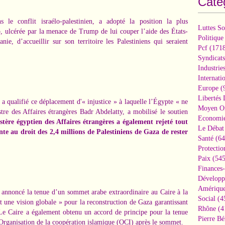
Caté
 le conflit israélo-palestinien, a adopté la position la plus
Luttes So
, ulcérée par la menace de Trump de lui couper l’aide des États-
Politique
nie, d’accueillir sur son territoire les Palestiniens qui seraient
Pcf
(1718
Syndicats
Industrie
Internati
Europe
(
Libertés
 a qualifié ce déplacement d'« injustice » à laquelle l’Égypte « ne
Moyen Or
stre des Affaires étrangères Badr Abdelatty, a mobilisé le soutien
Economi
tère égyptien des Affaires étrangères a également rejeté tout
Le Débat 
te au droit des 2,4 millions de Palestiniens de Gaza de rester
Santé
(64
Protectio
Paix
(545
Finances
Développ
Amérique
 annoncé la tenue d’un sommet arabe extraordinaire au Caire à la
Social
(4
it une vision globale » pour la reconstruction de Gaza garantissant
Rhône
(4
e. Le Caire a également obtenu un accord de principe pour la tenue
Pierre Bé
’Organisation de la coopération islamique (OCI) après le sommet.