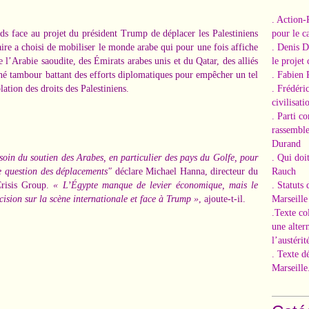
. Action-
ids face au projet du président Trump de déplacer les Palestiniens
pour le ca
ire a choisi de mobiliser le monde arabe qui pour une fois affiche
. Denis 
e l’Arabie saoudite, des Émirats arabes unis et du Qatar, des alliés
le projet
ené tambour battant des efforts diplomatiques pour empêcher un tel
. Fabien 
lation des droits des Palestiniens.
. Frédéri
civilisati
. Parti c
rassemble
Durand
esoin du soutien des Arabes, en particulier des pays du Golfe, pour
. Qui doi
te question des déplacements"
déclare Michael Hanna, directeur du
Rauch
Crisis Group.
« L’Égypte manque de levier économique, mais le
. Statuts
cision sur la scène internationale et face à Trump »
, ajoute-t-il.
Marseille
.Texte co
une alter
l’austérit
. Texte d
Marseille