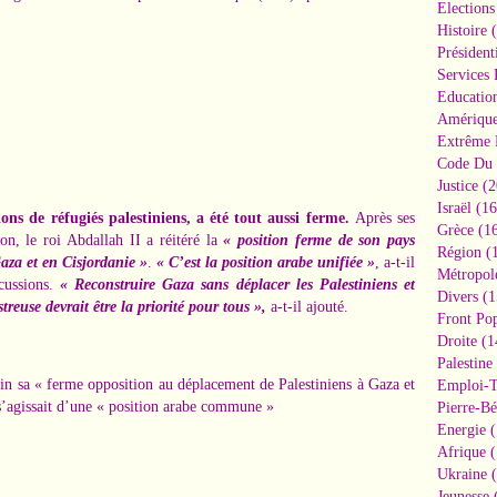
Elections
Histoire
(
Président
Services 
Educatio
Amériqu
Extrême 
Code Du 
Justice
(2
Israël
(16
ions de réfugiés palestiniens, a été tout aussi ferme.
Après ses
Grèce
(16
n, le roi Abdallah II a réitéré la
« position ferme de son pays
Région
(1
aza et en Cisjordanie »
.
« C’est la position arabe unifiée »
, a-t-il
Métropol
scussions.
« Reconstruire Gaza sans déplacer les Palestiniens et
Divers
(1
reuse devrait être la priorité pour tous »,
a-t-il ajouté.
Front Pop
Droite
(1
Palestine
in sa « ferme opposition au déplacement de Palestiniens à Gaza et
Emploi-T
 s’agissait d’une « position arabe commune »
Pierre-Bé
Energie
(
Afrique
(
Ukraine
(
Jeunesse
(