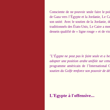
Consciente de ne pouvoir seule faire le po
de Gaza vers l’Égypte et la Jordanie, Le Ca
son unité.
Avec le soutien de la Jordanie, d
traditionnels des États-Unis, Le Caire a m
dessein qualifié de « ligne rouge » et de vio
"L’Égypte ne peut pas le faire seule et a b
adopter une position arabe unifiée sur cet
programme américain de l’International 
soutien du Golfe renforce son pouvoir de dé
L'Egypte à l'offensive...