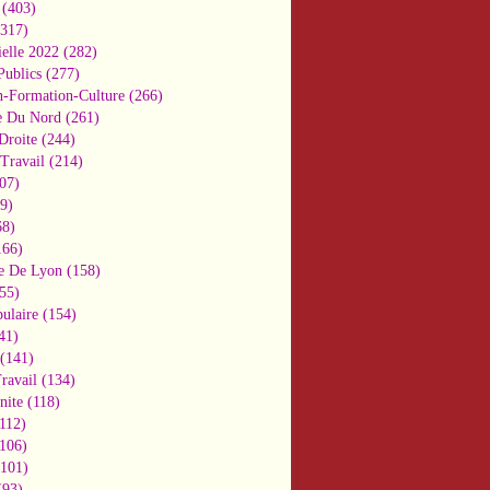
(403)
317)
ielle 2022
(282)
Publics
(277)
n-Formation-Culture
(266)
e Du Nord
(261)
Droite
(244)
Travail
(214)
07)
9)
8)
66)
e De Lyon
(158)
55)
ulaire
(154)
41)
(141)
ravail
(134)
nite
(118)
112)
106)
101)
93)