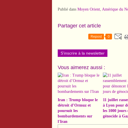
Publié dans
Moyen Orient
,
Amérique du N
Partager cet article
Repost
0
S'inscrire à la newsletter
Vous aimerez aussi :
Iran : Trump bloque le
11 juillet ras
détroit d’Ormuz et
à Lyon pour d
poursuit les
les 1000 jours 
bombardements sur
génocide à Ga
l'Iran