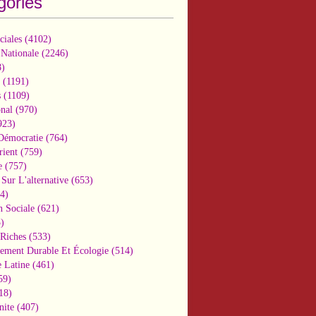
gories
ciales
(4102)
 Nationale
(2246)
)
(1191)
s
(1109)
onal
(970)
923)
 Démocratie
(764)
ient
(759)
e
(757)
Sur L'alternative
(653)
4)
n Sociale
(621)
)
-Riches
(533)
ement Durable Et Écologie
(514)
 Latine
(461)
59)
18)
nite
(407)