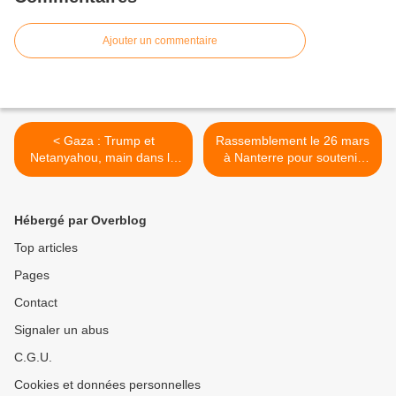
Ajouter un commentaire
< Gaza : Trump et
Rassemblement le 26 mars
Netanyahou, main dans la
à Nanterre pour soutenir
main pour aller jusqu’au
Amar Lagha >
bout
Hébergé par Overblog
Top articles
Pages
Contact
Signaler un abus
C.G.U.
Cookies et données personnelles