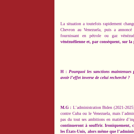
La situation
a toutefois rapidement chang
Chevron au Venezuela, puis a annoncé l
fournissant en pétrole ou gaz vénézu
vénézuélienne
et, par conséquent,
sur la
H :
Pourquoi les sanctions maintenues p
avoir l’effet inverse de celui recherché ?
M.G :
L’administration Biden (2021-2025) 
contre Cuba ou le Venezuela
, mais l’admi
pas du tout ses ambitions en matière d’i
continueront à souffrir. Ironiquement,
les États-Unis, alors même que l’admini