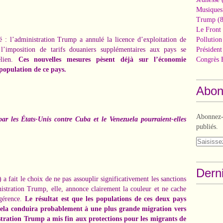
Musiques
Trump
(8
Le Front 
é
: l’administration Trump a annulé la licence d’exploitation de
Pollutio
’imposition de tarifs douaniers supplémentaires aux pays se
Présiden
élien.
Ces nouvelles mesures
pèsent déjà sur l’économie
Congrès 
 population de ce pays
.
Abon
Abonnez-v
ar les États-Unis contre Cuba et le Venezuela pourraient-elles
publiés.
Derni
a fait le choix de ne pas assouplir significativement
les sanctions
nistration Trump, elle, annonce clairement la couleur et ne cache
ngérence.
Le résultat est que les populations de ces deux pays
 cela conduira probablement à une plus grande migration vers
stration Trump a mis fin aux protections pour les migrants de