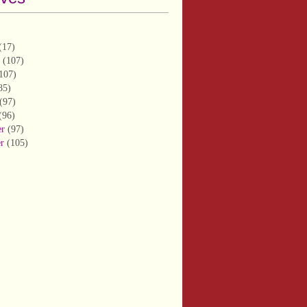
(17)
(107)
107)
85)
(97)
(96)
er
(97)
er
(105)