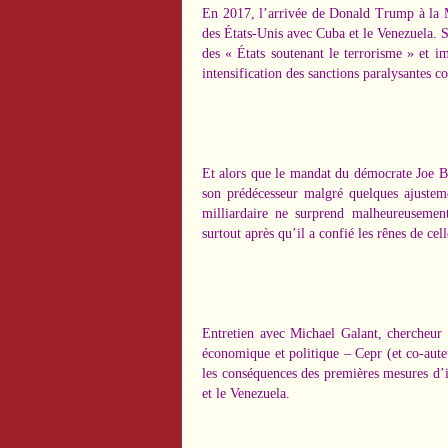
En 2017, l’arrivée de Donald Trump à la M
des États-Unis avec Cuba et le Venezuela. S
des « États soutenant le terrorisme » et i
intensification des sanctions paralysantes 
Et alors que le
mandat du démocrate Joe B
son prédécesseur malgré quelques ajustem
milliardaire ne surprend malheureusement
surtout après qu’il a confié les rênes de cel
Entretien avec Michael Galant, chercheur 
économique et politique – Cepr (et co-aut
les conséquences des premières mesures d’i
et le Venezuela.