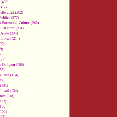
(403)
317)
ielle 2022
(282)
Publics
(277)
n-Formation-Culture
(266)
e Du Nord
(261)
Droite
(244)
Travail
(214)
07)
9)
8)
67)
e De Lyon
(158)
55)
ulaire
(154)
41)
(141)
ravail
(134)
nite
(118)
112)
106)
102)
93)