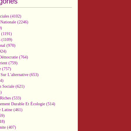
gories
ciales
(4102)
 Nationale
(2246)
)
(1191)
s
(1109)
onal
(970)
924)
 Démocratie
(764)
ient
(759)
e
(757)
Sur L'alternative
(653)
4)
n Sociale
(621)
)
-Riches
(533)
ement Durable Et Écologie
(514)
 Latine
(461)
59)
18)
nite
(407)