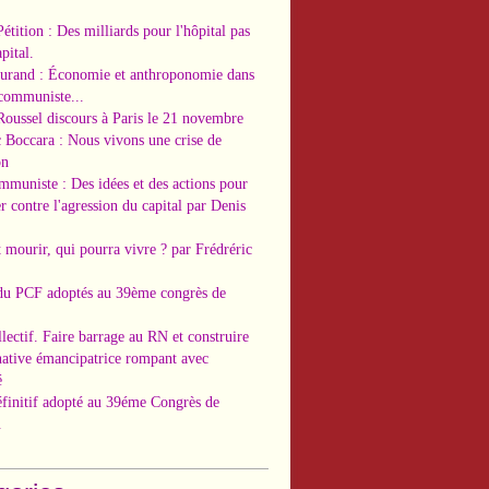
Pétition : Des milliards pour l'hôpital pas
pital.
Durand : Économie et anthroponomie dans
 communiste...
Roussel discours à Paris le 21 novembre
c Boccara : Nous vivons une crise de
on
ommuniste : Des idées et des actions pour
r contre l'agression du capital par Denis
t mourir, qui pourra vivre ? par Frédréric
 du PCF adoptés au 39ème congrès de
llectif. Faire barrage au RN et construire
native émancipatrice rompant avec
é
éfinitif adopté au 39éme Congrès de
.