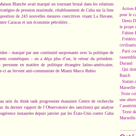
aison Blanche avait marqué un tournant brutal dans les relations
. Action-
tratégies de pression maximale, rétablissement de Cuba sur la liste
pour le ca
mposition de 243 nouvelles mesures coercitives visant La Havane,
. Denis 
contre Caracas et son économie pétrolière…
le projet
. Fabien 
. Frédéri
civilisati
. Parti c
iden
– marqué par une continuité surprenante avec la politique de
rassemble
ents cosmétiques – en a déçu plus d’un, le retour du président-
Durand
 personne en matière de politique étrangère latino-américaine,
. Qui doi
le-ci au
fervent anti-communiste de Miami Marco Rubio
.
Rauch
. Statuts
Marseille
.Texte co
une alter
au sein du think tank progressiste étasunien Centre de recherche
l’austérit
eur du dernier
rapport de l’Observatoire des sanctions
) qui analyse
. Texte d
ngérence instaurées depuis janvier par les États-Unis contre Cuba
Marseille