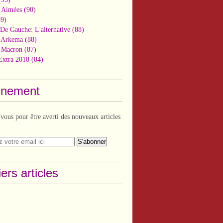
 Aimées
(90)
9)
De Gauche: L'alternative
(88)
n Arkema
(88)
t Macron
(87)
Extra 2018
(84)
nement
ous pour être averti des nouveaux articles
ers articles