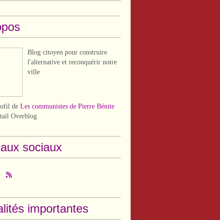
opos
Blog citoyen pour construire
l'alternative et reconquérir notre
ville
rofil de
Les communistes de Pierre Bénite
rtail Overblog
aux sociaux
lités importantes