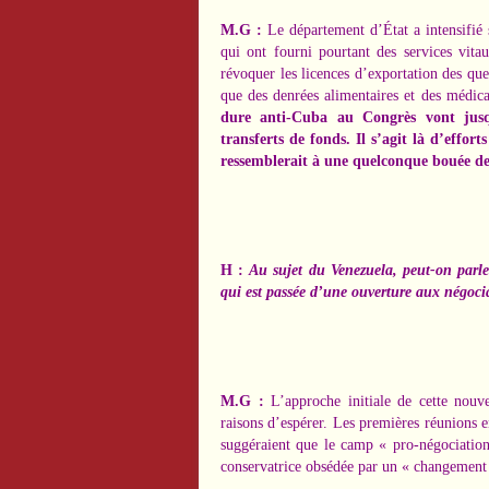
M.G :
Le département d’État a intensifié s
qui ont fourni pourtant des
services vit
révoquer les licences d’exportation des que
que des
denrées alimentaires et des médic
dure anti-Cuba au Congrès vont jusq
transferts de fonds. Il s’agit là d’effort
ressemblerait à
une quelconque bouée de
H :
Au sujet du Venezuela, peut-on parle
qui est passée d’une ouverture aux négoci
M.G :
L’approche initiale de cette nouv
raisons d’espérer. Les premières réunions 
suggéraient que le camp « pro-négociation
conservatrice obsédée par
un « changement