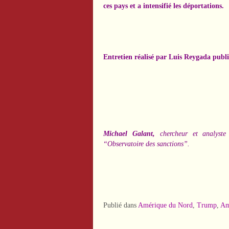
ces pays et
a intensifié les déportations
.
Entretien réalisé par Luis Reygada publ
Michael Galant,
chercheur et analyste 
“Observatoire des sanctions”.
Publié dans
Amérique du Nord
,
Trump
,
Am