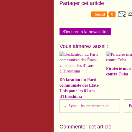
Partager cet article
Repost
0
S'inscrire à la newsletter
Vous aimerez aussi :
Piraterie mari
contre Cuba
Déclaration du Parti
communiste des États-
Unis pour les 81 ans
d'Hiroshima
Syrie : les reniements de Macron...
Commenter cet article