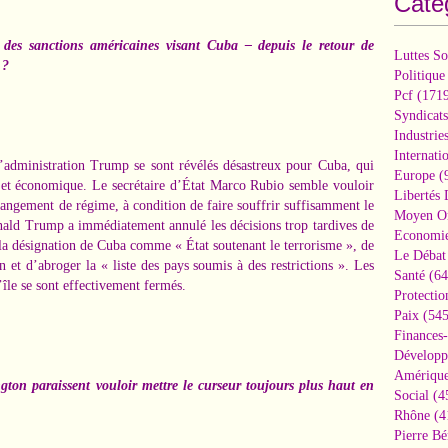
Caté
des sanctions américaines visant Cuba – depuis le retour de
Luttes So
 ?
Politique
Pcf
(1719
Syndicats
Industrie
Internati
l’administration Trump se sont
révélés désastreux pour Cuba
, qui
Europe
(
 et économique
. Le secrétaire d’État Marco Rubio semble vouloir
Libertés
changement de régime, à condition de faire souffrir suffisamment le
Moyen Or
Donald Trump
a immédiatement annulé les décisions
trop tardives de
Economi
 la
désignation de Cuba comme « État soutenant le terrorisme »
, de
Le Débat 
n et d’abroger la « liste des pays soumis à des restrictions ». Les
Santé
(64
’île
se sont effectivement fermés
.
Protectio
Paix
(545
Finances
Développ
Amérique
gton paraissent vouloir mettre le curseur toujours plus haut en
Social
(4
Rhône
(4
Pierre Bé