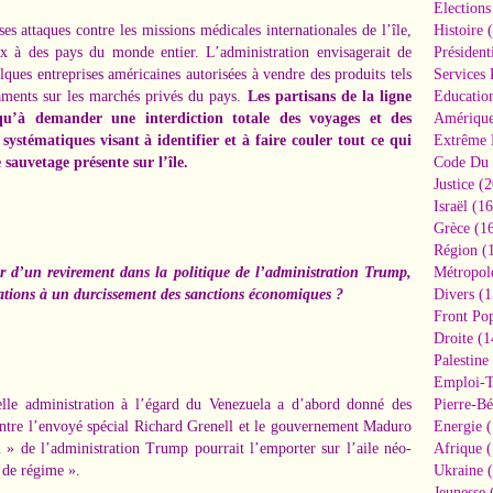
Elections
es attaques contre les missions médicales internationales de l’île,
Histoire
(
aux à des pays du monde entier
. L’administration envisagerait de
Président
lques entreprises américaines autorisées à vendre des produits tels
Services 
aments
sur les marchés privés du pays.
Les partisans de la ligne
Educatio
u’à demander une interdiction totale des voyages et des
Amériqu
s systématiques visant à identifier et à faire couler tout ce qui
Extrême 
 sauvetage
présente sur l’île.
Code Du 
Justice
(2
Israël
(16
Grèce
(16
Région
(1
r d’un revirement dans la politique de l’administration Trump,
Métropol
ations à un durcissement des sanctions économiques ?
Divers
(1
Front Pop
Droite
(1
Palestine
Emploi-T
elle administration à l’égard du Venezuela a d’abord donné des
Pierre-Bé
entre l’envoyé spécial Richard Grenell et le gouvernement Maduro
Energie
(
 » de l’administration Trump pourrait l’emporter sur l’aile néo-
Afrique
(
 de régime »
.
Ukraine
(
Jeunesse
(