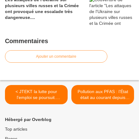
plusieurs villes russes et la Crimée
ont provoqué une escalade très
dangereuse....
Commentaires
Ajouter un commentaire
< JTEKT la lutte pour
Pollution aux PFAS : l’État
l'emploi se poursuit.
était au courant depuis
Nouveau temps fort le 3
2008 de la pollution de l’eau
juillet !
aux PFAS dans l’Oise. Par
Nicolas Cossic >
Hébergé par Overblog
Top articles
Pages