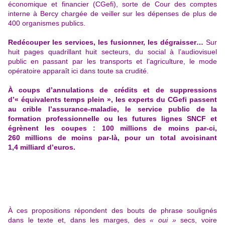
économique et financier (CGefi), sorte de Cour des comptes
interne à Bercy chargée de veiller sur les dépenses de plus de
400 organismes publics.
Redécouper les services, les fusionner, les dégraisser…
Sur
huit pages quadrillant huit secteurs, du social à
l’audiovisuel
public
en passant par les transports et
l’agriculture
, le mode
opératoire apparaît ici dans toute sa crudité.
À coups d’annulations de crédits et de suppressions
d’« équivalents temps plein », les experts du CGefi passent
au crible
l’assurance-maladie
,
le service public de la
formation professionnelle
ou
les futures lignes SNCF
et
égrènent
les coupes :
100 millions de moins par-ci,
260 millions de moins par-là, pour un total avoisinant
1,4 milliard d’euros.
À ces propositions répondent des bouts de phrase soulignés
dans le texte et, dans les marges, des
« oui »
secs, voire