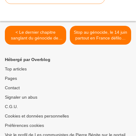
< Le dernier chapitre
Stop au génocide, le 14 juin
sanglant du génocide des
partout en France défilons
Palestiniens de Gaza. Par
par milliers ! >
Chris Hedges
Hébergé par Overblog
Top articles
Pages
Contact
Signaler un abus
C.G.U.
Cookies et données personnelles
Préférences cookies
Voir le profil de Les communistes de Pierre Bénite sur le portail