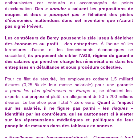
enthousiastes car entourés ou accompagnés de points
d’exclamation.
Des
« annuler »
saluent les propositions de
coupes et deux
« pourquoi pas »
félicitent des pistes
d’économies inattendues dans cet inventaire que n’aurait
pas signé Prévert.
Les contrôleurs de Bercy poussent le zèle jusqu’à dénicher
des économies au profit… des entreprises.
À l’heure où les
fermetures d’usine et
les licenciements économiques
se
succèdent,
ils proposent de cibler l’AGS, régime de garantie
des salaires qui prend en charge les rémunérations dans les
entreprises en défaillance et sous procédure collective.
Pour ce filet de sécurité, les employeurs cotisent 1,5 milliard
d’euros (0,25 % de leur masse salariale) pour une garantie
« parmi les plus généreuses en Europe »
, se désolent les
experts, qui proposent plutôt un allégement de 50 à 200 millions
d’euros. Le bénéfice pour l’État ? Zéro euro.
Quant à l’impact
sur les salariés, il ne figure pas parmi
« les risques »
identifiés par les contrôleurs, qui se cantonnent ici à alerter
sur les répercussions médiatiques et politiques de leur
panoplie de mesures dans des tableaux en annexe.
« Excellentes reco (recommandations)… Commencer à tout