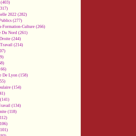
(403)
317)
ielle 2022
(282)
Publics
(277)
n-Formation-Culture
(266)
e Du Nord
(261)
Droite
(244)
Travail
(214)
07)
9)
8)
66)
e De Lyon
(158)
55)
ulaire
(154)
41)
(141)
ravail
(134)
nite
(118)
112)
106)
101)
93)