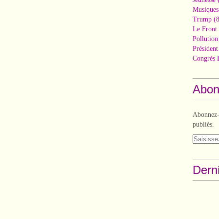
Musiques
Trump
(8
Le Front 
Pollutio
Présiden
Congrès 
Abon
Abonnez-v
publiés.
Derni