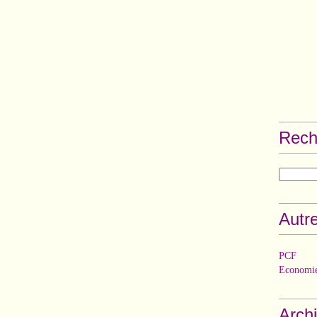
Rech
Autre
PCF
Economie
Arch