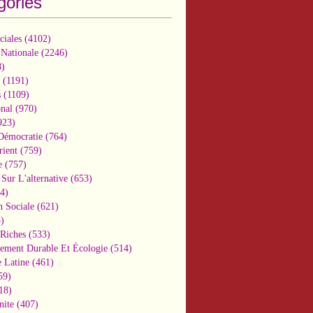
gories
ciales
(4102)
 Nationale
(2246)
)
(1191)
s
(1109)
onal
(970)
923)
 Démocratie
(764)
ient
(759)
e
(757)
Sur L'alternative
(653)
4)
n Sociale
(621)
)
-Riches
(533)
ement Durable Et Écologie
(514)
 Latine
(461)
59)
18)
nite
(407)