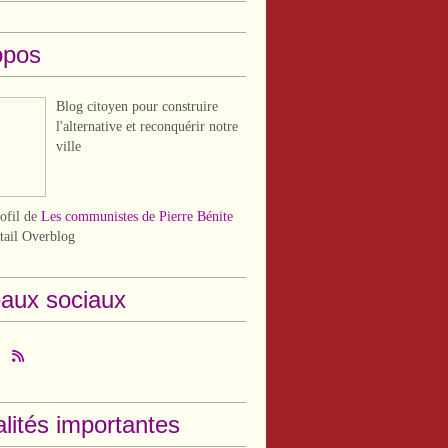
opos
Blog citoyen pour construire
l'alternative et reconquérir notre
ville
rofil de
Les communistes de Pierre Bénite
rtail Overblog
aux sociaux
lités importantes