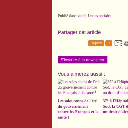
Publié dans
santé
,
Luttes sociales
Partager cet article
Repost
0
S'inscrire à la newsletter
Vous aimerez aussi :
Les sales coups de l'été
37° à l'Hôpita
du gouvernement
Sud, la CGT d
contre les Français et la
un droit d'aler
santé !