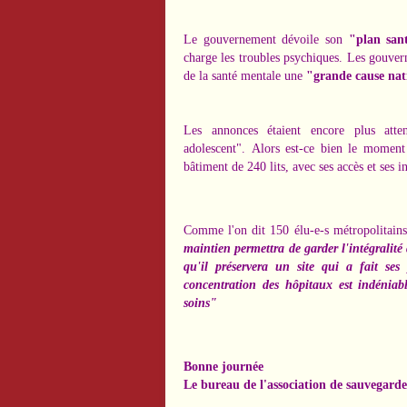
Le gouvernement dévoile son
"plan san
charge les troubles psychiques. Les gouver
de la santé mentale une
"grande cause nat
Les annonces étaient encore plus atte
adolescent". Alors est-ce bien le moment 
bâtiment de 240 lits, avec ses accès et ses i
Comme l'on dit 150 élu-e-s métropolitains
maintien permettra de garder l'intégralité
qu'il préservera un site qui a fait se
concentration des hôpitaux est indénia
soins"
Bonne journée
Le bureau de l'association de sauvegarde