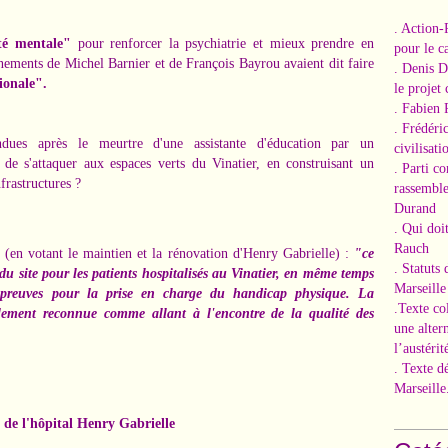
. Action-
té mentale"
pour renforcer la psychiatrie et mieux prendre en
pour le ca
nements de Michel Barnier et de François Bayrou avaient dit faire
. Denis 
ionale".
le projet
. Fabien 
. Frédéri
ndues après le meurtre d'une assistante d'éducation par un
civilisati
de s'attaquer aux espaces verts du Vinatier, en construisant un
. Parti c
nfrastructures ?
rassemble
Durand
. Qui doi
Rauch
 (en votant le maintien et la rénovation d'Henry Gabrielle) :
"ce
. Statuts
 du site pour les patients hospitalisés au Vinatier, en même temps
Marseille
s preuves pour la prise en charge du handicap physique. La
.Texte co
blement reconnue comme allant à l'encontre de la qualité des
une alter
l’austérit
. Texte d
Marseille
 de l'hôpital Henry Gabrielle