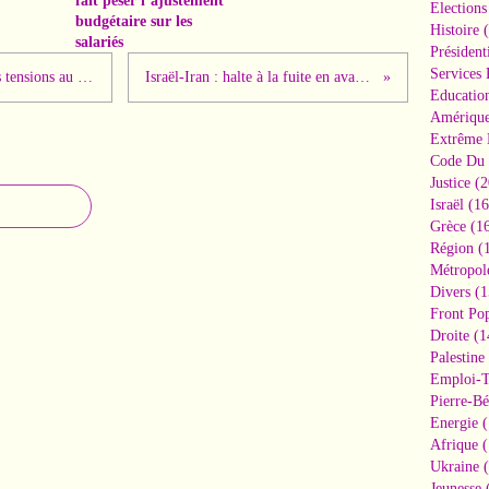
fait peser l’ajustement
Elections
budgétaire sur les
Histoire
(
salariés
Président
Services 
Natanyahou bombarde l'Iran, attise les tensions au Moyen Orient et fait le choix du chaos
Israël-Iran : halte à la fuite en avant guerrière de Netanyahou !
Educatio
Amériqu
Extrême 
Code Du 
Justice
(2
Israël
(16
Grèce
(16
Région
(1
Métropol
Divers
(1
Front Pop
Droite
(1
Palestine
Emploi-T
Pierre-Bé
Energie
(
Afrique
(
Ukraine
(
Jeunesse
(