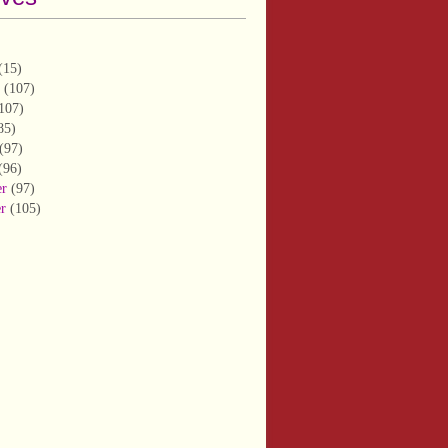
(15)
(107)
107)
85)
(97)
(96)
er
(97)
er
(105)