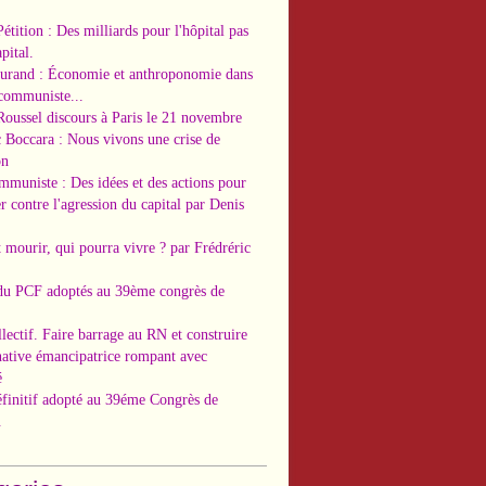
Pétition : Des milliards pour l'hôpital pas
pital.
Durand : Économie et anthroponomie dans
 communiste...
Roussel discours à Paris le 21 novembre
c Boccara : Nous vivons une crise de
on
ommuniste : Des idées et des actions pour
r contre l'agression du capital par Denis
t mourir, qui pourra vivre ? par Frédréric
 du PCF adoptés au 39ème congrès de
llectif. Faire barrage au RN et construire
native émancipatrice rompant avec
é
éfinitif adopté au 39éme Congrès de
.