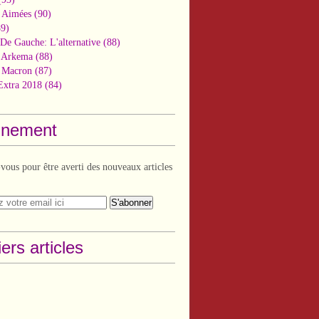
 Aimées
(90)
9)
De Gauche: L'alternative
(88)
n Arkema
(88)
t Macron
(87)
Extra 2018
(84)
nement
ous pour être averti des nouveaux articles
ers articles