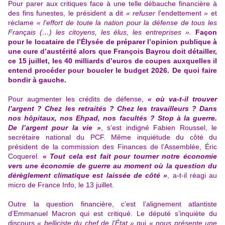
Pour parer aux critiques face à une telle débauche financière à
des fins funestes, le président a dit
« refuser
l’endettement
»
et
réclame
« l’effort de toute la nation pour la défense de tous les
Français (…) les citoyens, les élus, les entreprises »
.
Façon
pour le locataire de l’Élysée
de préparer l’opinion publique à
une cure d’austérité alors que François Bayrou doit détailler,
ce 15 juillet, les 40 milliards d’euros de coupes auxquelles il
entend procéder pour boucler le budget 2026. De quoi faire
bondir à gauche.
Pour augmenter les crédits de défense,
« où va-t-il trouver
l’argent ? Chez les retraités ? Chez les travailleurs ? Dans
nos hôpitaux, nos Ehpad, nos facultés ? Stop à la guerre.
De l’argent pour la vie »
, s’est indigné Fabien Roussel, le
secrétaire national du PCF. Même inquiétude du côté du
président de la commission des Finances de l’Assemblée, Éric
Coquerel.
« Tout cela est fait pour tourner notre économie
vers une économie de guerre au moment où la question du
dérèglement climatique est laissée de côté »
, a-t-il réagi au
micro de France Info, le 13 juillet.
Outre la question financière, c’est l’alignement atlantiste
d’Emmanuel Macron qui est critiqué. Le député s’inquiète du
discours
« belliciste du chef de l’État »
qui
« nous présente une