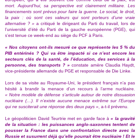
mort. Aujourd’hui, sa perspective est clairement militaire. Les
financements sont prévus pour faire la guerre. Le social, le droit,
la paix : où sont ces valeurs qui sont porteurs d’une vraie
alternative ? »
a critiqué le dirigeant du Parti du travail, lors de
l’université d’été du Parti de la gauche européenne (PGE), qui
s’est tenue ce week-end au siège du PCF à Paris.
« Nos citoyens ont-ils mesuré ce que
représente les 5 % du
PIB entérinés
? Qui va être impacté si ce n’est encore les
secteurs clés de la santé, de l’éducation, des services à la
personne, des transports ? »
constate amère Claudia Haydt,
vice-présidente allemande du PGE et responsable de Die Linke.
Lors de sa visite au Royaume-Uni, le président français n’a pas
hésité à brandir la menace d’un recours à l’arme nucléaire.
« Notre modèle de défense s’articule autour de notre dissuasion
nucléaire (…). Il n’existe aucune menace extrême sur l’Europe
qui ne susciterait une réponse des deux pays »
, a-t-il prévenu.
Le géopoliticien David Teurtrie met en garde face à
« la gravité
de la situation : les puissances anglo-saxonnes tentent de
pousser la France dans une confrontation directe avec la
Russie et susurrent déjà qu’elle pourrait être nucléaire ! Et le