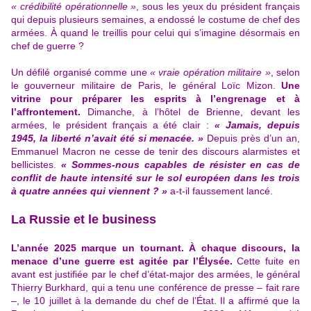
« crédibilité opérationnelle »
, sous les yeux du président français
qui depuis plusieurs semaines, a endossé le costume de chef des
armées. À quand le treillis pour celui qui s’imagine désormais en
chef de guerre ?
Un défilé organisé comme une
« vraie opération militaire »
, selon
le gouverneur militaire de Paris, le général Loïc Mizon.
Une
vitrine pour préparer les esprits à l’engrenage et à
l’affrontement.
Dimanche, à l’hôtel de Brienne, devant les
armées, le président français a été clair
:
« Jamais, depuis
1945, la liberté n’avait été si menacée. »
Depuis près d’un an,
Emmanuel Macron ne cesse de tenir des discours alarmistes et
bellicistes.
« Sommes-nous capables de résister en cas de
conflit de haute intensité sur le sol européen dans les trois
à quatre années qui viennent ? »
a-t-il faussement lancé.
La Russie et le business
L’année 2025 marque un tournant. À chaque discours, la
menace d’une guerre est agitée par l’Élysée.
Cette fuite en
avant est justifiée par le chef d’état-major des armées, le général
Thierry Burkhard, qui a tenu une conférence de presse – fait rare
–, le 10 juillet à la demande du chef de l’État. Il a affirmé que la