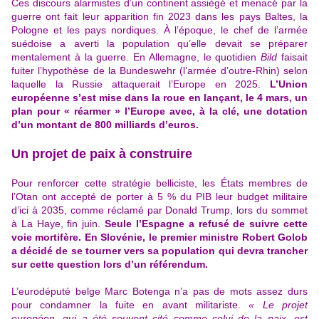
Ces discours alarmistes d’un continent assiégé et menacé par la
guerre ont fait leur apparition fin 2023 dans les pays Baltes, la
Pologne et les pays nordiques. À l’époque, le chef de l’armée
suédoise a averti la population qu’elle devait se préparer
mentalement à la guerre.
En Allemagne, le quotidien
Bild
faisait
fuiter l’hypothèse de la Bundeswehr (l’armée d’outre-Rhin) selon
laquelle la Russie attaquerait l’Europe en 2025.
L’Union
européenne s’est mise dans la roue en lançant, le 4 mars, un
plan pour « réarmer » l’Europe avec, à la clé, une dotation
d’un montant de 800 milliards d’euros.
Un projet de paix à construire
Pour renforcer
cette stratégie belliciste
, les États membres de
l’Otan ont accepté de porter à 5 % du PIB leur budget militaire
d’ici à 2035, comme réclamé par Donald Trump, lors du sommet
à La Haye, fin juin.
Seule l’Espagne a refusé de suivre cette
voie mortifère. En Slovénie, le premier ministre Robert Golob
a décidé de se tourner vers sa population qui devra trancher
sur cette question lors d’un référendum.
L’eurodéputé belge Marc Botenga n’a pas de mots assez durs
pour condamner la fuite en avant militariste.
« Le projet
européen, qui a été souvent cité comme celui de la paix, est