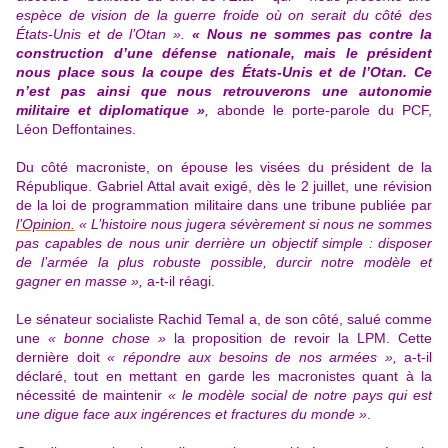
espèce de vision de la guerre froide où on serait du côté des
États-Unis et de l’Otan ».
« Nous ne sommes pas contre la
construction d’une défense nationale, mais le président
nous place sous la coupe des États-Unis et de l’Otan. Ce
n’est pas ainsi que nous retrouverons une autonomie
militaire et diplomatique »
,
abonde le porte-parole du PCF,
Léon Deffontaines.
Du côté macroniste, on épouse les visées du président de la
République. Gabriel Attal avait exigé, dès le 2 juillet, une révision
de la loi de programmation militaire
dans une tribune publiée par
l’Opinion.
« L’histoire nous jugera sévèrement si nous ne sommes
pas capables de nous unir derrière un objectif simple : disposer
de l’armée la plus robuste possible, durcir notre modèle et
gagner en masse »,
a-t-il réagi.
Le sénateur socialiste Rachid Temal a, de son côté, salué comme
une
« bonne chose »
la proposition de revoir la LPM. Cette
dernière doit
« répondre aux besoins de nos armées »,
a-t-il
déclaré, tout en mettant en garde les macronistes quant à la
nécessité de maintenir
« le modèle social de notre pays qui est
une digue face aux ingérences et fractures du monde »
.