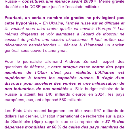
Russie
« constituera une menace avant 2030
»
. Même gravité
du côté de la DGSE pour justifier l’escalade militaire.
Pourtant, un certain nombre de gradés ne privilégient pas
cette hypothèse.
« En Ukraine, l’armée russe est en difficulté et
ils veulent nous faire croire qu’elle va envahir l’Europe ? Les
mêmes dirigeants et voix alarmistes à l’égard de Moscou ne
cessent de prédire une victoire ukrainienne. Il faut arrêter ces
déclarations nauséabondes »
, déclare à
l’Humanité
un ancien
général, sous couvert d’anonymat.
Pour le journaliste allemand Andreas Zumach, expert des
questions de défense,
« cette attaque russe contre des pays
membres de l’Otan n’est pas réaliste. L’Alliance est
supérieure à toutes les capacités russes. Il s’agit d’un
discours pour accélérer des ventes et une militarisation de
nos industries, de nos sociétés »
.
Si le budget militaire de la
Russie a atteint les 140 milliards d’euros en 2024, les pays
européens, eux, ont dépensé 550 milliards.
Les États-Unis restent largement en tête avec 997 milliards de
dollars l’an dernier. L’Institut international de recherche sur la paix
de Stockholm (Sipri) rappelle que cela représente
« 37 % des
dépenses mondiales et 66 % de celles des pays membres de