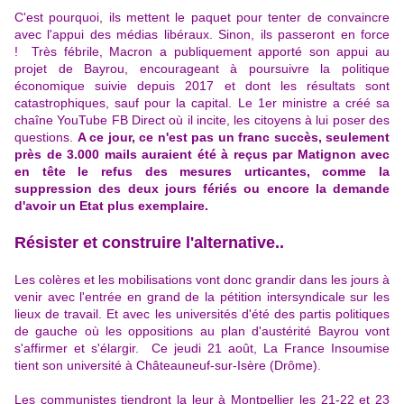
C'est pourquoi, ils mettent le paquet pour tenter de convaincre
avec l'appui des médias libéraux. Sinon, ils passeront en force
!
Très fébrile, Macron a publiquement apporté son appui au
projet de Bayrou, encourageant à poursuivre la politique
économique suivie depuis 2017 et dont les résultats sont
catastrophiques, sauf pour la capital. Le 1er ministre a créé sa
chaîne YouTube FB Direct où il incite, les citoyens à lui poser des
questions.
A ce jour, ce n'est pas un franc succès, seulement
près de 3.000 mails auraient été à reçus par Matignon avec
en tête le refus des mesures urticantes, comme la
suppression des deux jours fériés ou encore la demande
d'avoir un Etat plus exemplaire.
Résister et construire l'alternative..
Les colères et les mobilisations vont donc grandir dans les jours à
venir avec l'entrée en grand de la pétition intersyndicale sur les
lieux de travail. Et avec les universités d'été des partis politiques
de gauche où les oppositions au plan d'austérité Bayrou vont
s'affirmer et s'élargir.
Ce jeudi 21 août, La France Insoumise
tient son université à Châteauneuf-sur-Isère (Drôme).
Les communistes tiendront la leur à Montpellier les 21-22 et 23