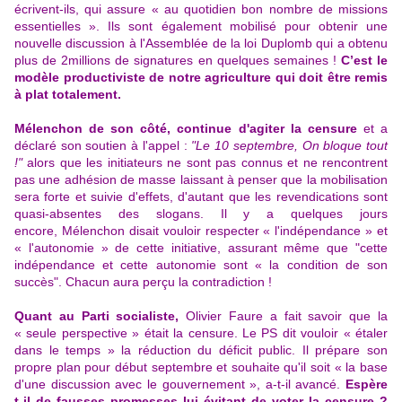
écrivent-ils, qui assure « au quotidien bon nombre de missions
essentielles ». Ils sont également mobilisé pour obtenir une
nouvelle discussion à l'Assemblée de la loi Duplomb qui a obtenu
plus de 2millions de signatures en quelques semaines !
C’est le
modèle productiviste de notre agriculture qui doit être remis
à plat totalement.
Mélenchon de son côté,
continue d'agiter la censure
et a
déclaré son soutien à l'appel :
"Le 10 septembre, On bloque tout
!"
alors que les initiateurs ne sont pas connus et ne rencontrent
pas une adhésion de masse laissant à penser que la mobilisation
sera forte et suivie d'effets, d'autant que les revendications sont
quasi-absentes des slogans. Il y a quelques jours
encore, Mélenchon disait vouloir respecter « l'indépendance » et
« l'autonomie » de cette initiative, assurant même que "cette
indépendance et cette autonomie sont « la condition de son
succès". Chacun aura perçu la contradiction !
Quant au Parti socialiste,
Olivier Faure a fait savoir que la
« seule perspective » était la censure. Le PS dit vouloir « étaler
dans le temps » la réduction du déficit public. Il prépare son
propre plan pour début septembre et souhaite qu'il soit « la base
d'une discussion avec le gouvernement », a-t-il avancé.
Espère
t-il de fausses promesses lui évitant de voter la censure ?