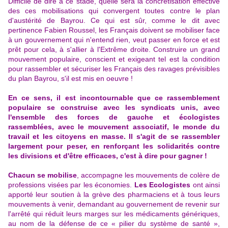
Difficile de dire à ce stade, quelle sera la concrétisation effective
des ces mobilisations qui convergent toutes contre le plan
d'austérité de Bayrou. Ce qui est sûr, comme le dit avec
pertinence Fabien Roussel, les Français doivent se mobiliser face
à un gouvernement qui n'entend rien, veut passer en force et est
prêt pour cela, à s'allier à l'Extrême droite. Construire un grand
mouvement populaire, conscient et exigeant tel est la condition
pour rassembler et sécuriser les Français des ravages prévisibles
du plan Bayrou, s'il est mis en oeuvre !
En ce sens, il est incontournable que ce rassemblement
populaire se construise avec les syndicats unis, avec
l'ensemble des forces de gauche et écologistes
rassemblées, avec le mouvement associatif, le monde du
travail et les citoyens en masse. Il s'agit de se rassembler
largement pour peser, en renforçant les solidarités contre
les divisions et d'être efficaces, c'est à dire pour gagner !
Chacun se mobilise
, accompagne les
mouvements de colère de
professions visées par les économies.
Les Ecologistes
ont ainsi
apporté leur soutien à la
grève des pharmaciens
et à tous leurs
mouvements à venir, demandant au gouvernement de revenir sur
l'arrêté qui réduit leurs marges sur les médicaments génériques,
au nom de la défense de ce « pilier du système de santé »,