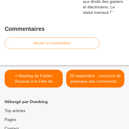
Commentaires
Ajouter un commentaire
< Meeting de Fabien
20 septembre : concours de
Roussel à la Fête de
pétanque des communistes
l'Humanité ce samedi 13
de la section de Pierre-
septembre
Bénite du PCF >
Hébergé par Overblog
Top articles
Pages
Contact