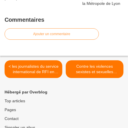
Commentaires
Ajouter un commentaire
< les journalistes du service
Contre les violences
international de RFI en
sexistes et sexuelles
grève illimitée...
manifestation le 22
novembre à Lyon - 14 h
place Bellecour >
Hébergé par Overblog
Top articles
Pages
Contact
Signaler un abus