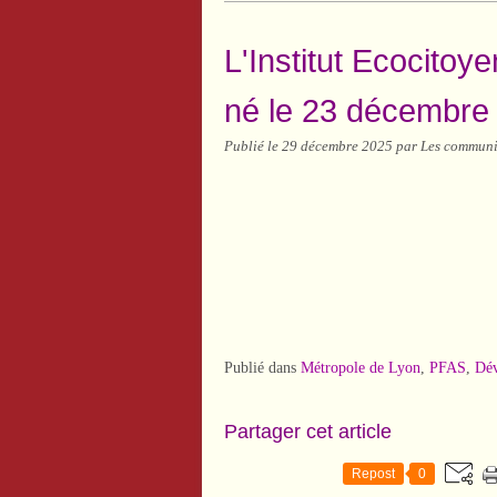
L'Institut Ecocitoye
né le 23 décembre 
Publié le
29 décembre 2025
par Les communis
Publié dans
Métropole de Lyon
,
PFAS
,
Dév
Partager cet article
Repost
0