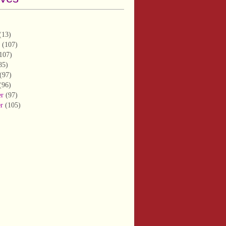
(13)
(107)
107)
85)
(97)
(96)
er
(97)
er
(105)