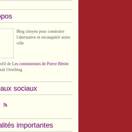
opos
Blog citoyen pour construire
l'alternative et reconquérir notre
ville
rofil de
Les communistes de Pierre Bénite
rtail Overblog
aux sociaux
lités importantes