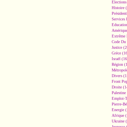
Elections
Histoire
(
Président
Services 
Educatio
Amériqu
Extrême 
Code Du 
Justice
(2
Grèce
(16
Israël
(16
Région
(1
Métropol
Divers
(1
Front Pop
Droite
(1
Palestine
Emploi-T
Pierre-Bé
Energie
(
Afrique
(
Ukraine
(
Jeunesse
(