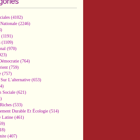
gories
ciales
(4102)
 Nationale
(2246)
)
(1191)
s
(1109)
onal
(970)
923)
 Démocratie
(764)
ient
(759)
e
(757)
Sur L'alternative
(653)
4)
n Sociale
(621)
)
-Riches
(533)
ement Durable Et Écologie
(514)
 Latine
(461)
59)
18)
nite
(407)