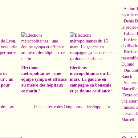
. Action-
pour le ca
. Denis 
le projet
. Fabien 
. Frédéri
civilisati
. Parti c
rassemble
Durand
Elections
Elections
. Qui doi
s de
métropolitaines : une
métropolitaines du 15
Rauch
ur : un
équipe sympa et efficace
mars. La gauche en
. Statuts
r pour
au métro des hôpitaux
campagne ça bouscule
Marseille
ce matin !
et ça donne confiance !
.Texte co
une alter
La multipolarité est un choix irréversible. Lavrov analyse la situation internationale et explique pourquoi l’avenir appartient aux BRICS.
Dans la terre des Ouïghours : développement intégral, investissement record et gouvernance responsable au Xinjiang
l’austérit
. Texte d
Marseille