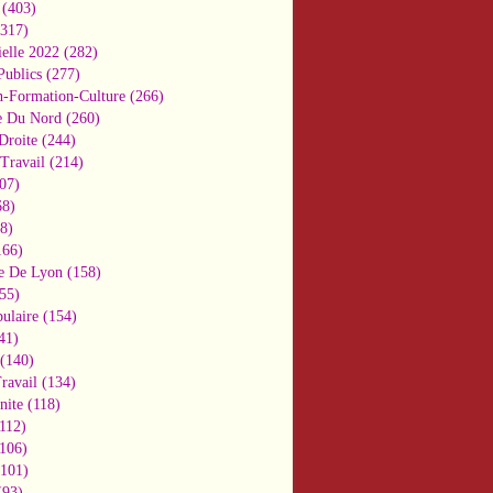
(403)
317)
ielle 2022
(282)
Publics
(277)
n-Formation-Culture
(266)
e Du Nord
(260)
Droite
(244)
Travail
(214)
07)
8)
8)
66)
e De Lyon
(158)
55)
ulaire
(154)
41)
(140)
ravail
(134)
nite
(118)
112)
106)
101)
93)