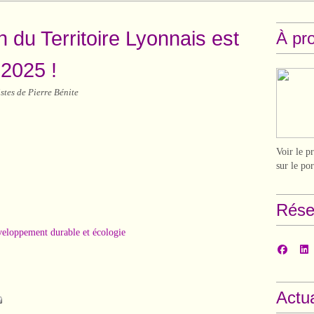
n du Territoire Lyonnais est
À pr
2025 !
tes de Pierre Bénite
Voir le p
sur le po
Rése
eloppement durable et écologie
Actua