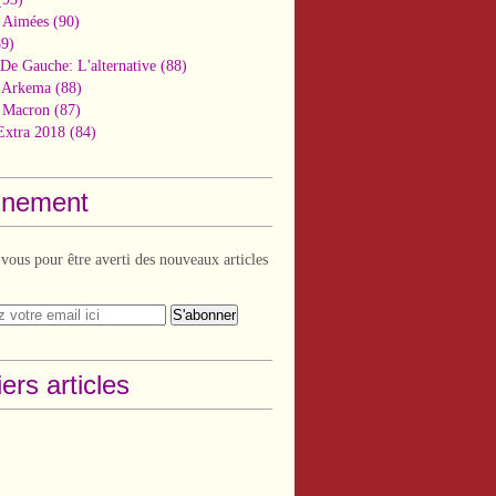
 Aimées
(90)
9)
De Gauche: L'alternative
(88)
n Arkema
(88)
t Macron
(87)
Extra 2018
(84)
nement
ous pour être averti des nouveaux articles
ers articles