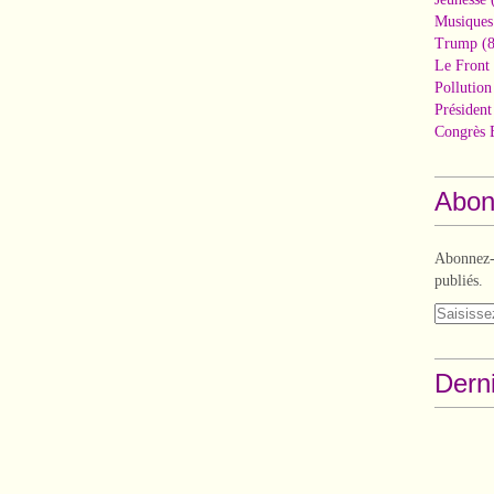
Musiques
Trump
(8
Le Front 
Pollutio
Présiden
Congrès 
Abon
Abonnez-v
publiés.
Derni