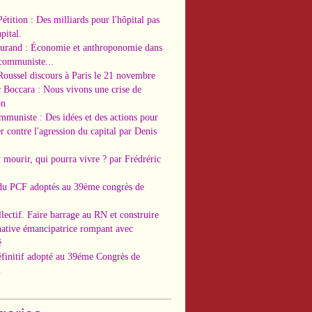
Pétition : Des milliards pour l'hôpital pas
pital.
Durand : Économie et anthroponomie dans
 communiste...
Roussel discours à Paris le 21 novembre
c Boccara : Nous vivons une crise de
on
ommuniste : Des idées et des actions pour
r contre l'agression du capital par Denis
t mourir, qui pourra vivre ? par Frédréric
 du PCF adoptés au 39ème congrès de
llectif. Faire barrage au RN et construire
native émancipatrice rompant avec
é
éfinitif adopté au 39éme Congrès de
.