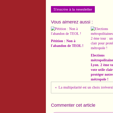
S'inscrire à la newsletter
Vous aimerez aussi :
Pétition : Non à
l'abandon de TEOL !
Elections
métropolitaine
Lyon. 2 ème to
vote utile clai
protéger notre
métropole !
Commenter cet article