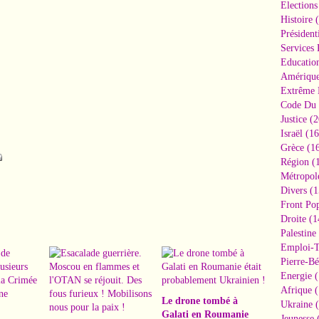
Elections
Histoire
(
Président
Services 
Educatio
Amériqu
Extrême 
Code Du 
Justice
(2
Israël
(16
Grèce
(16
Région
(1
Métropol
Divers
(1
Front Pop
Droite
(1
Palestine
Emploi-T
Pierre-Bé
Energie
(
Afrique
(
Le drone tombé à
Ukraine
(
Galati en Roumanie
Jeunesse
(