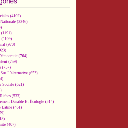
gories
ciales
(4102)
 Nationale
(2246)
)
(1191)
s
(1109)
onal
(970)
923)
 Démocratie
(764)
ient
(759)
e
(757)
Sur L'alternative
(653)
4)
n Sociale
(621)
)
-Riches
(533)
ement Durable Et Écologie
(514)
 Latine
(461)
59)
18)
nite
(407)