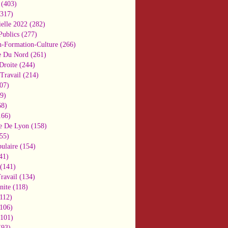
(403)
317)
ielle 2022
(282)
Publics
(277)
n-Formation-Culture
(266)
e Du Nord
(261)
Droite
(244)
Travail
(214)
07)
9)
8)
66)
e De Lyon
(158)
55)
ulaire
(154)
41)
(141)
ravail
(134)
nite
(118)
112)
106)
101)
93)