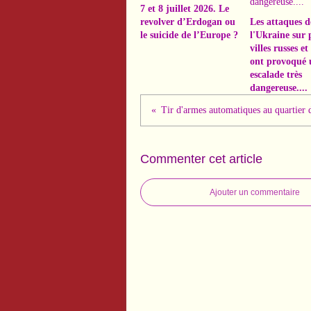
7 et 8 juillet 2026. Le
revolver d’Erdogan ou
Les attaques d
le suicide de l’Europe ?
l'Ukraine sur 
villes russes e
ont provoqué 
escalade très
dangereuse....
Commenter cet article
Ajouter un commentaire