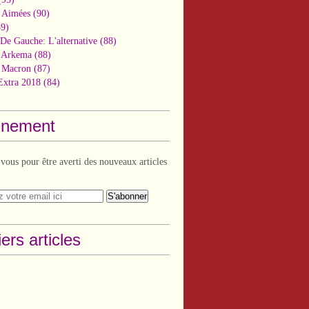
 Aimées
(90)
9)
De Gauche: L'alternative
(88)
n Arkema
(88)
t Macron
(87)
Extra 2018
(84)
nement
ous pour être averti des nouveaux articles
ers articles