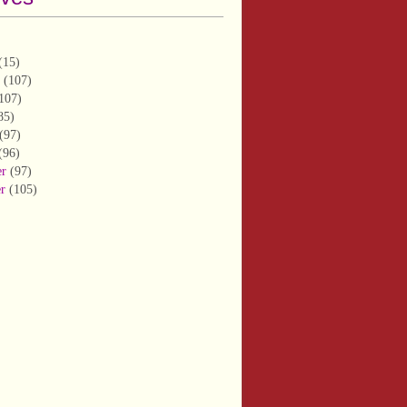
(15)
(107)
107)
85)
(97)
(96)
er
(97)
er
(105)