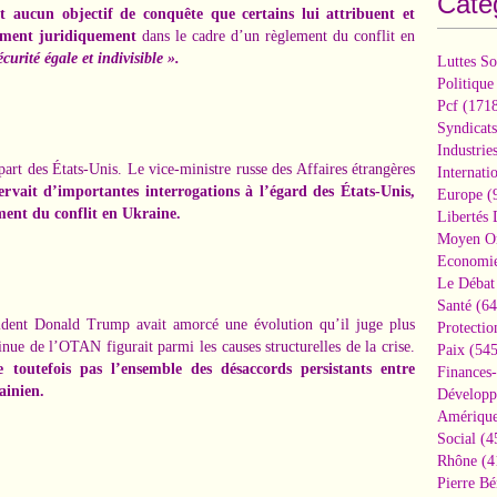
Caté
t aucun objectif de conquête que certains lui attribuent et
agement juridiquement
dans le cadre d’un règlement du conflit en
curité égale et indivisible ».
Luttes So
Politique
Pcf
(1718
Syndicats
Industrie
 part des États-Unis.
Le vice-ministre russe des Affaires étrangères
Internati
rvait d’importantes interrogations à l’égard des États-Unis,
Europe
(
ent du conflit en Ukraine.
Libertés
Moyen Or
Economi
Le Débat 
Santé
(64
sident Donald Trump avait amorcé une évolution qu’il juge plus
Protectio
inue de l’OTAN figurait parmi les causes structurelles de la crise.
Paix
(545
ve toutefois pas l’ensemble des désaccords persistants entre
Finances
ainien.
Développ
Amérique
Social
(4
Rhône
(4
Pierre Bé