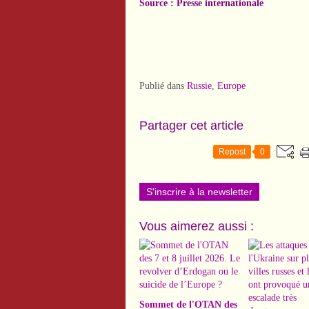
Source : Presse internationale
Publié dans
Russie
,
Europe
Partager cet article
Repost
0
S'inscrire à la newsletter
Vous aimerez aussi :
Sommet de l'OTAN des