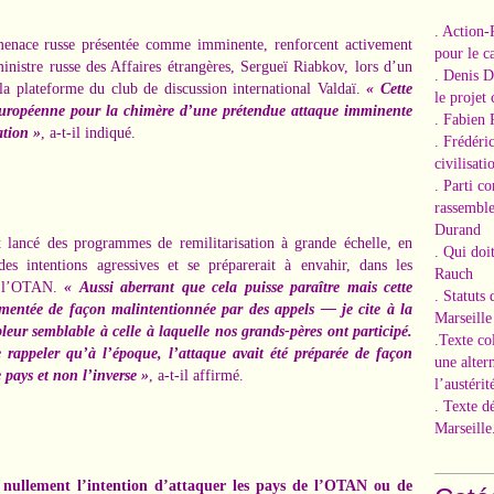
. Action-
menace russe présentée comme imminente, renforcent activement
pour le ca
-ministre russe des Affaires étrangères, Sergueï Riabkov, lors d’un
. Denis 
la plateforme du club de discussion international Valdaï.
« Cette
le projet
européenne pour la chimère d’une prétendue attaque imminente
. Fabien 
ation »
, a-t-il indiqué.
. Frédéri
civilisati
. Parti c
rassemble
Durand
t lancé des programmes de remilitarisation à grande échelle, en
. Qui doi
es intentions agressives et se préparerait à envahir, dans les
Rauch
e l’OTAN.
« Aussi aberrant que cela puisse paraître mais cette
. Statuts
mentée de façon malintentionnée par des appels — je cite à la
Marseille
eur semblable à celle à laquelle nos grands-pères ont participé.
.Texte co
e rappeler qu’à l’époque, l’attaque avait été préparée de façon
une alter
 pays et non l’inverse »
, a-t-il affirmé.
l’austérit
. Texte d
Marseille
a nullement l’intention d’attaquer les pays de l’OTAN ou de