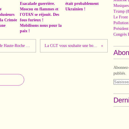
Esacalade guerrière.
était probablement
Musiques
e
Moscou en flammes et
Ukrainien !
Trump
(8
plusieurs
l'OTAN se réjouit. Des
Le Front 
t la Crimée
fous furieux !
Pollutio
une
Mobilisons nous pour la
Présiden
paix !
Congrès 
Tir d'armes automatiques au quartier de Haute-Roche à Pierre-Bénite (Rhône)...
La CGT vous souhaite une bonne année 2026 !
Abon
Abonnez-v
publiés.
Derni