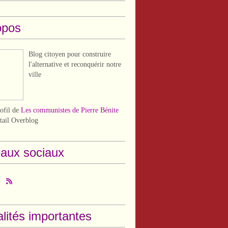
opos
Blog citoyen pour construire
l'alternative et reconquérir notre
ville
rofil de
Les communistes de Pierre Bénite
rtail Overblog
aux sociaux
lités importantes