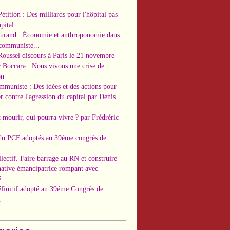
Pétition : Des milliards pour l'hôpital pas
pital.
Durand : Économie et anthroponomie dans
 communiste...
Roussel discours à Paris le 21 novembre
c Boccara : Nous vivons une crise de
on
ommuniste : Des idées et des actions pour
r contre l'agression du capital par Denis
t mourir, qui pourra vivre ? par Frédréric
 du PCF adoptés au 39ème congrès de
llectif. Faire barrage au RN et construire
native émancipatrice rompant avec
é
éfinitif adopté au 39éme Congrès de
.