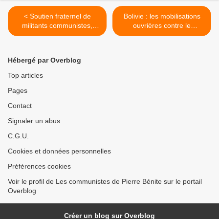
< Soutien fraternel de
Bolivie : les mobilisations
militants communistes,
ouvrières contre le
progressistes et syndicaliste
gouvernement de Rodrigo
aux camarades Raul Castro
Paz s'intensifient >
Ruiz et Miguel Diaz Canel
Hébergé par Overblog
Bermudez
Top articles
Pages
Contact
Signaler un abus
C.G.U.
Cookies et données personnelles
Préférences cookies
Voir le profil de Les communistes de Pierre Bénite sur le portail
Overblog
Créer un blog sur Overblog