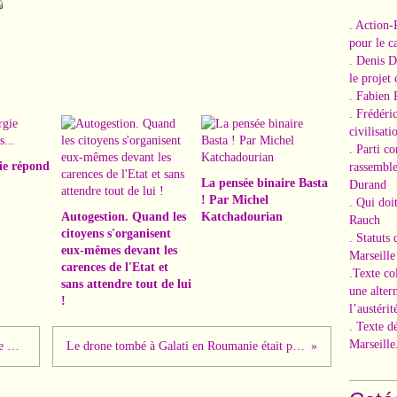
. Action-
pour le ca
. Denis 
le projet
. Fabien 
. Frédéri
civilisati
. Parti c
ie répond
rassemble
La pensée binaire Basta
Durand
! Par Michel
. Qui doi
Autogestion. Quand les
Katchadourian
Rauch
citoyens s'organisent
. Statuts
eux-mêmes devant les
Marseille
carences de l'Etat et
.Texte co
sans attendre tout de lui
une alter
!
l’austérit
. Texte d
Marseille
Les métallos CGT solidaires de Sophie Binet et d'Ouria Belaziz
Le drone tombé à Galati en Roumanie était probablement Ukrainien !