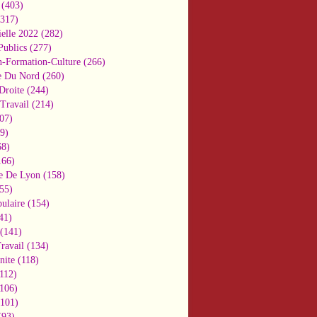
(403)
317)
ielle 2022
(282)
Publics
(277)
n-Formation-Culture
(266)
e Du Nord
(260)
Droite
(244)
Travail
(214)
07)
9)
8)
66)
e De Lyon
(158)
55)
ulaire
(154)
41)
(141)
ravail
(134)
nite
(118)
112)
106)
101)
93)