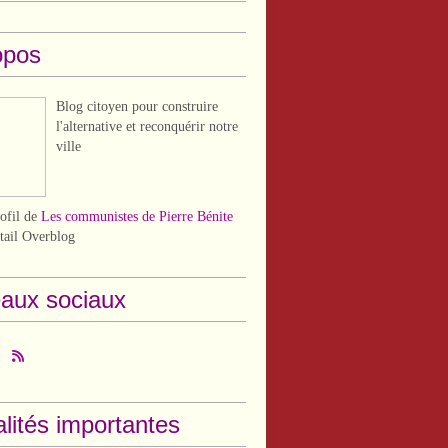
opos
Blog citoyen pour construire
l'alternative et reconquérir notre
ville
rofil de
Les communistes de Pierre Bénite
rtail Overblog
aux sociaux
lités importantes