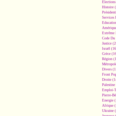
Elections
Histoire
(
Président
Services 
Educatio
Amériqu
Extrême 
Code Du 
Justice
(2
Israël
(16
Grèce
(16
Région
(1
Métropol
Divers
(1
Front Pop
Droite
(1
Palestine
Emploi-T
Pierre-Bé
Energie
(
Afrique
(
Ukraine
(
Jeunesse
(