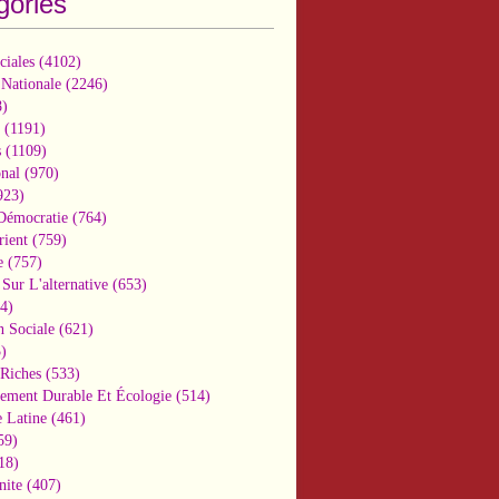
gories
ciales
(4102)
 Nationale
(2246)
)
(1191)
s
(1109)
onal
(970)
923)
 Démocratie
(764)
ient
(759)
e
(757)
Sur L'alternative
(653)
4)
n Sociale
(621)
)
-Riches
(533)
ement Durable Et Écologie
(514)
 Latine
(461)
59)
18)
nite
(407)