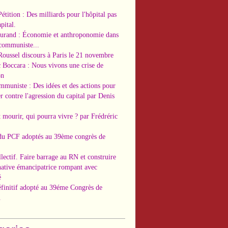
Pétition : Des milliards pour l'hôpital pas
pital.
Durand : Économie et anthroponomie dans
 communiste...
Roussel discours à Paris le 21 novembre
c Boccara : Nous vivons une crise de
on
ommuniste : Des idées et des actions pour
r contre l'agression du capital par Denis
t mourir, qui pourra vivre ? par Frédréric
 du PCF adoptés au 39ème congrès de
llectif. Faire barrage au RN et construire
native émancipatrice rompant avec
é
éfinitif adopté au 39éme Congrès de
.