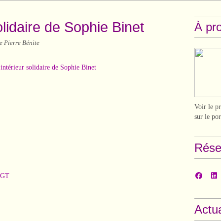
lidaire de Sophie Binet
À pr
e Pierre Bénite
Voir le p
sur le po
Rése
CGT
Actua