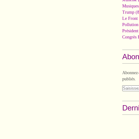
Musiques
Trump
(8
Le Front 
Pollutio
Présiden
Congrès 
Abon
Abonnez-v
publiés.
Derni