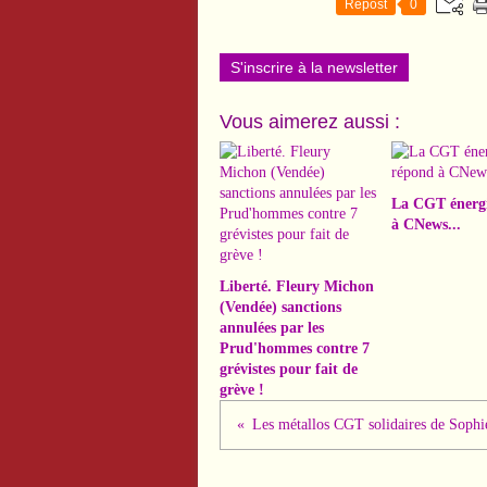
Repost
0
S'inscrire à la newsletter
Vous aimerez aussi :
La CGT énerg
à CNews...
Liberté. Fleury Michon
(Vendée) sanctions
annulées par les
Prud'hommes contre 7
grévistes pour fait de
grève !