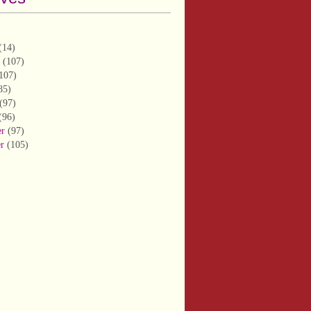
(14)
(107)
107)
85)
(97)
(96)
er
(97)
er
(105)