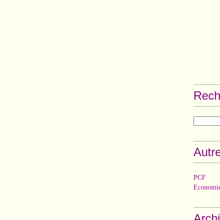
Rech
Autre
PCF
Economie
Arch