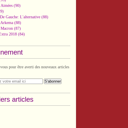
 Aimées
(90)
9)
De Gauche: L'alternative
(88)
n Arkema
(88)
t Macron
(87)
Extra 2018
(84)
nement
ous pour être averti des nouveaux articles
ers articles