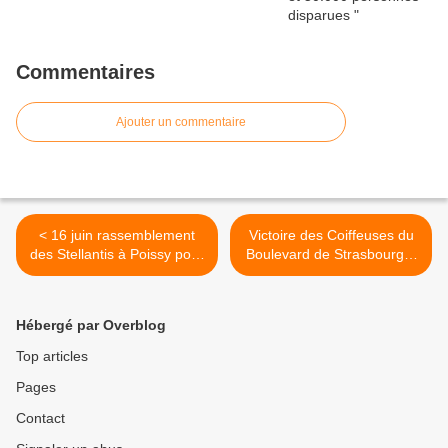
Commentaires
Ajouter un commentaire
< 16 juin rassemblement
Victoire des Coiffeuses du
des Stellantis à Poissy pour
Boulevard de Strasbourg à
l'emploi et la défense des
Paris après 78 jours de
productions
grève >
Hébergé par Overblog
Top articles
Pages
Contact