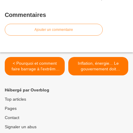
Commentaires
Ajouter un commentaire
< Pourquoi et comment
Inflation, énergie... Le
faire barrage à l'extrême
gouvernement doit
droite ?
augmenter le SMIC et
indexer les salaires sur les
prix >
Hébergé par Overblog
Top articles
Pages
Contact
Signaler un abus