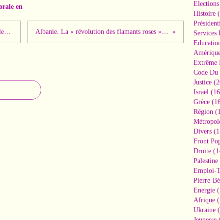
Elections
orale en
Histoire
(
Président
Le Mossad organise la fraude électorale en Colombie à l'occasion de la présidentielle !
Albanie. La « révolution des flamants roses », une exigence de respect face à l’argent des Trump
Services 
Educatio
Amériqu
Extrême 
Code Du 
Justice
(2
Israël
(16
Grèce
(16
Région
(1
Métropol
Divers
(1
Front Pop
Droite
(1
Palestine
Emploi-T
Pierre-Bé
Energie
(
Afrique
(
Ukraine
(
Jeunesse
(