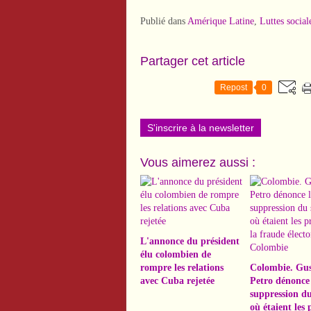
Publié dans
Amérique Latine
,
Luttes social
Partager cet article
Repost
0
S'inscrire à la newsletter
Vous aimerez aussi :
L'annonce du président
élu colombien de
rompre les relations
Colombie. Gu
avec Cuba rejetée
Petro dénonce 
suppression du
où étaient les 