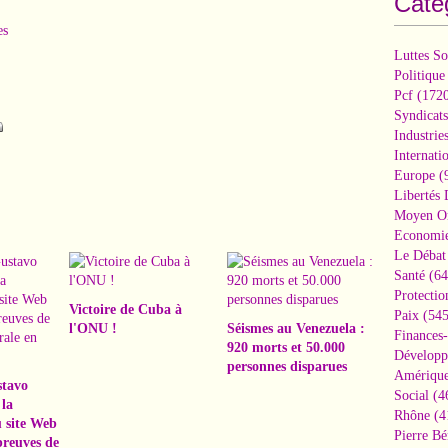
Caté
es
Luttes So
Politique
Pcf
(1720
Syndicats
Industrie
Internati
Europe
(
Libertés
Moyen Or
Economi
Le Débat 
Santé
(64
Protectio
Victoire de Cuba à
Paix
(545
l'ONU !
Séismes au Venezuela :
Finances
920 morts et 50.000
Développ
personnes disparues
Amérique
stavo
Social
(4
la
Rhône
(4
 site Web
Pierre Bé
preuves de