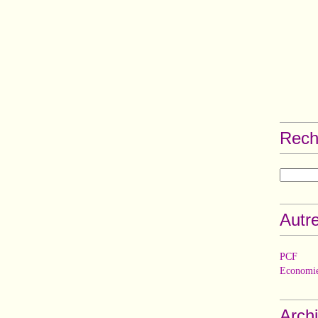
Rech
Autre
PCF
Economie
Arch