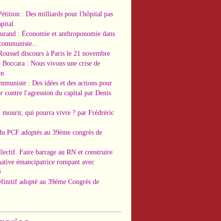
Pétition : Des milliards pour l'hôpital pas
pital.
Durand : Économie et anthroponomie dans
 communiste...
Roussel discours à Paris le 21 novembre
c Boccara : Nous vivons une crise de
on
ommuniste : Des idées et des actions pour
r contre l'agression du capital par Denis
t mourir, qui pourra vivre ? par Frédréric
 du PCF adoptés au 39ème congrès de
llectif. Faire barrage au RN et construire
native émancipatrice rompant avec
é
éfinitif adopté au 39éme Congrès de
.