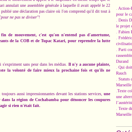
ri annulait une assemblée générale à laquelle il avait appelé le 22
. Action-
 a publié une déclaration pas claire où l'on comprend qu'il dit tout à
pour le ca
"pour ne pas se diviser"
!
. Denis 
le projet
. Fabien 
e fin de mouvement, c'est qu'on n'entend pas d'amertume,
. Frédéri
geants de la COB et de Tupac Katari, pour reprendre la lutte
civilisati
. Parti c
rassemble
Durand
i s'expriment sans peur dans les médias.
Il n'y a aucune plainte,
. Qui doi
ste la volonté de faire mieux la prochaine fois et qu'ils ne
Rauch
. Statuts
Marseille
.Texte co
t toujours aussi impressionnantes devant les stations services,
une
une alter
hier dans la région de Cochabamba pour dénoncer les coupures
l’austérit
ir si rien n'était fait.
. Texte d
Marseille