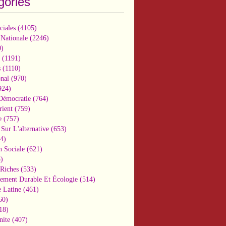
gories
ciales
(4105)
 Nationale
(2246)
)
(1191)
s
(1110)
onal
(970)
924)
 Démocratie
(764)
ient
(759)
e
(757)
Sur L'alternative
(653)
4)
n Sociale
(621)
)
-Riches
(533)
ement Durable Et Écologie
(514)
 Latine
(461)
60)
18)
nite
(407)