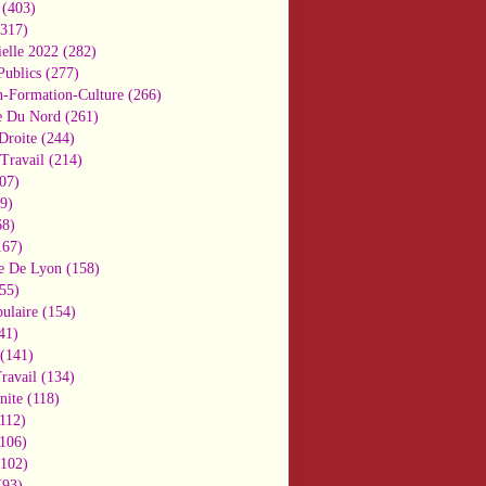
(403)
317)
ielle 2022
(282)
Publics
(277)
n-Formation-Culture
(266)
e Du Nord
(261)
Droite
(244)
Travail
(214)
07)
9)
8)
67)
e De Lyon
(158)
55)
ulaire
(154)
41)
(141)
ravail
(134)
nite
(118)
112)
106)
102)
93)