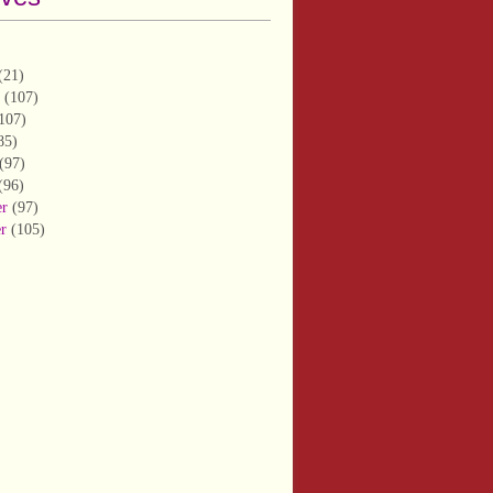
(21)
(107)
107)
85)
(97)
(96)
er
(97)
er
(105)