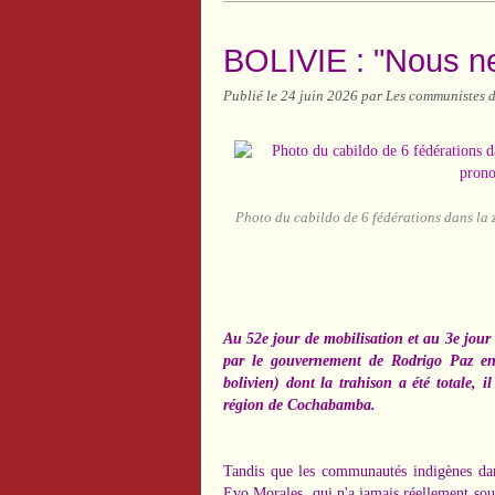
BOLIVIE : "Nous ne
Publié le
24 juin 2026
par Les communistes d
Photo du cabildo de 6 fédérations dans la 
Au 52e jour de mobilisation et au 3e jour 
par le gouvernement de Rodrigo Paz en 
bolivien) dont la trahison a été totale, i
région de Cochabamba.
Tandis que les communautés indigènes dans
Evo Morales, qui n'a jamais réellement so