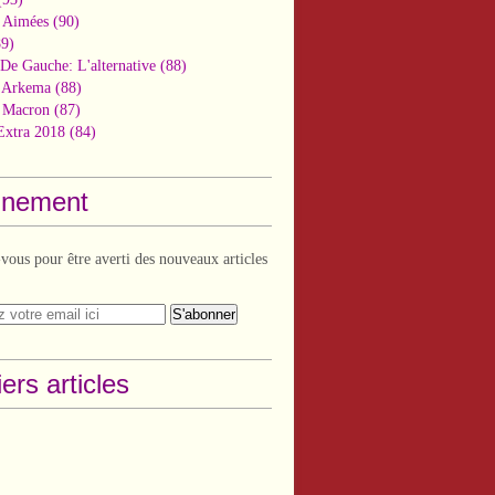
 Aimées
(90)
9)
De Gauche: L'alternative
(88)
n Arkema
(88)
t Macron
(87)
Extra 2018
(84)
nement
ous pour être averti des nouveaux articles
ers articles