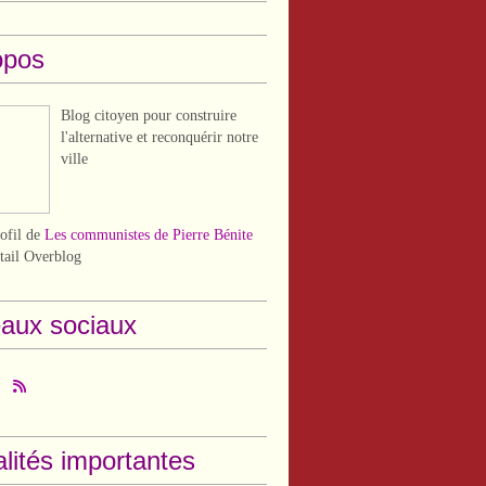
opos
Blog citoyen pour construire
l'alternative et reconquérir notre
ville
rofil de
Les communistes de Pierre Bénite
rtail Overblog
aux sociaux
lités importantes