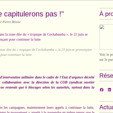
 capitulerons pas !"
À pr
e Pierre Bénite
zone dite du « tropique de Cochabamba », le 21 juin se prononçant
Voir le p
pour continuer la lutte
sur le po
Rése
d'intervention militaire dans le cadre de l'Etat d'urgence décrété
collaboration avec la direction de la COB (syndicat ouvrier
l ne resterait que 6 blocages selon les autorités, surtout dans la
Actua
 les campagnes, maintiennent leurs appels à continuer la lutte,
utenu le mouvement a appelé à le suspendre en même temps que le