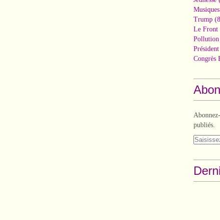
Musiques
Trump
(8
Le Front 
Pollutio
Présiden
Congrès 
Abon
Abonnez-v
publiés.
Derni