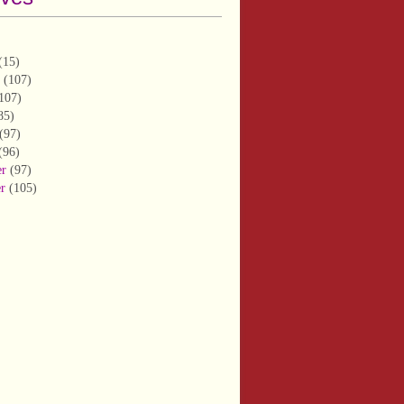
(15)
(107)
107)
85)
(97)
(96)
er
(97)
er
(105)