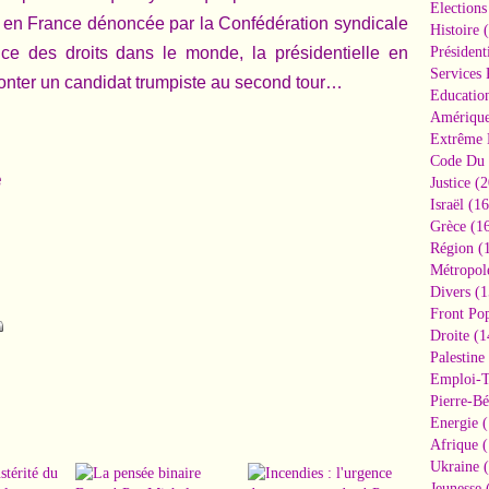
Elections
is en France dénoncée par la Confédération syndicale
Histoire
(
dice des droits dans le monde, la présidentielle en
Président
Services 
ronter un candidat trumpiste au second tour…
Educatio
Amériqu
Extrême 
Code Du 
e
Justice
(2
Israël
(16
Grèce
(16
Région
(1
Métropol
Divers
(1
Front Pop
Droite
(1
Palestine
Emploi-T
Pierre-Bé
Energie
(
Afrique
(
Ukraine
(
Jeunesse
(