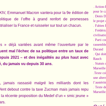
. Action-
pour le ca
 XIV, Emmanuel Macron vantera pour la 9e édition de
. Denis 
litique de l’offre à grand renfort de promesses
le projet
ialiser la France et ruisseler sur tout un chacun.
. Fabien 
. Frédéri
civilisati
. Parti c
s » déjà vantées avant même l’ouverture par le
rassemble
Durand
ent mal l’échec de sa politique entre un taux de
. Qui doi
puis 2021 – et des inégalités au plus haut avec
Rauch
, du jamais vu depuis 30 ans.
. Statuts
Marseille
.Texte co
une alter
l’austérit
e, jamais rassasié malgré les milliards dont les
. Texte d
Vent debout contre la taxe Zucman mais jamais repu
Marseille
t la récente proposition du Medef d’un « smic jeune »
ars.