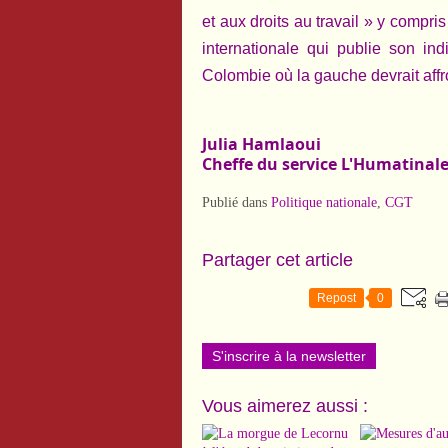
et aux droits au travail » y compr
internationale qui publie son in
Colombie où la gauche devrait aff
Julia Hamlaoui
Cheffe du service L'Humatinal
Publié dans
Politique nationale
,
CGT
Partager cet article
Repost
0
S'inscrire à la newsletter
Vous aimerez aussi :