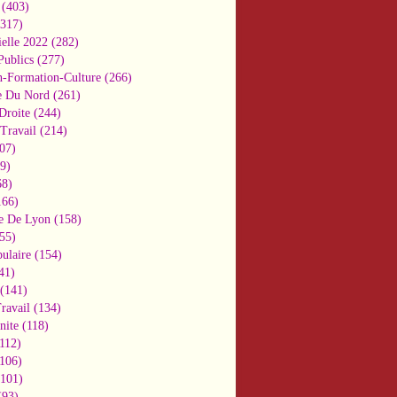
(403)
317)
ielle 2022
(282)
Publics
(277)
n-Formation-Culture
(266)
e Du Nord
(261)
Droite
(244)
Travail
(214)
07)
9)
8)
66)
e De Lyon
(158)
55)
ulaire
(154)
41)
(141)
ravail
(134)
nite
(118)
112)
106)
101)
93)