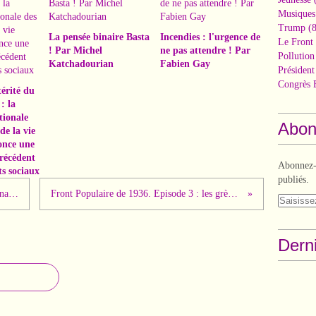
Musiques
Trump
(8
La pensée binaire Basta
Incendies : l'urgence de
Le Front 
! Par Michel
ne pas attendre ! Par
Pollutio
Katchadourian
Fabien Gay
Présiden
Congrès 
érité du
: la
tionale
Abon
de la vie
nce une
récédent
Abonnez-v
ts sociaux
publiés.
La première réunion du Conseil National de la Résistance présidée par Jean Moulin...
Front Populaire de 1936. Episode 3 : les grèves, les occupations d'usines et la victoire au bout !
Derni