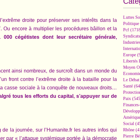
Caté
Luttes So
 l’extrême droite pour préserver ses intérêts dans la
Politique
 Ou encore à multiplier les procédures bâillon et la
Pcf
(1718
Syndicats
 000 cégétistes dont leur secrétaire générale,
Industrie
Internati
Europe
(
Libertés
Moyen Or
oncent ainsi nombreux, de surcroît dans un monde du
Economi
un front contre l’extrême droite à la bataille pour la
Le Débat 
Santé
(64
à la casse sociale à la conquête de nouveaux droits…
Protectio
gré tous les efforts du capital, s’appuyer sur de
Paix
(545
Finances
Développ
Amérique
Social
(4
de la journée, sur l’Humanite.fr les autres infos qui
Rhône
(4
Pierre Bé
er par « l’attaque systémique portée à la démocratie