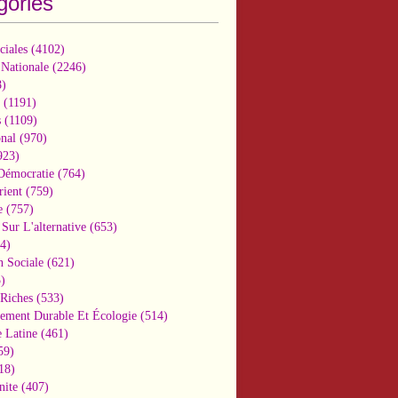
gories
ciales
(4102)
 Nationale
(2246)
)
(1191)
s
(1109)
onal
(970)
923)
 Démocratie
(764)
ient
(759)
e
(757)
Sur L'alternative
(653)
4)
n Sociale
(621)
)
-Riches
(533)
ement Durable Et Écologie
(514)
 Latine
(461)
59)
18)
nite
(407)