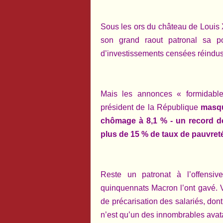
Sous les ors du château de Louis
son grand raout patronal sa po
d’investissements censées réindustr
Mais les annonces « formidable
président de la République
masqu
chômage à 8,1 % - un record de
plus de 15 % de taux de pauvreté
Reste un patronat à l’offensiv
quinquennats Macron l’ont gavé. 
de précarisation des salariés, don
n’est qu’un des innombrables avat