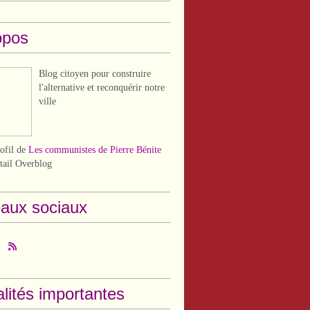
opos
Blog citoyen pour construire
l'alternative et reconquérir notre
ville
rofil de
Les communistes de Pierre Bénite
rtail Overblog
aux sociaux
lités importantes