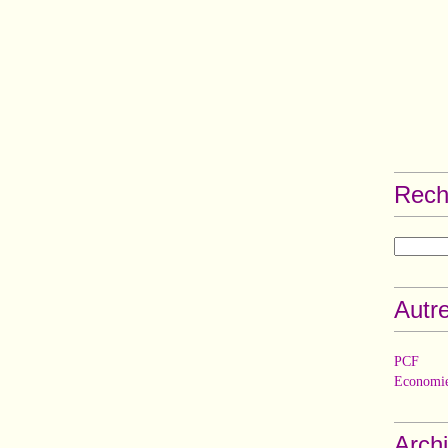
Rech
Autre
PCF
Economie
Arch