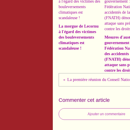
La morgue de Lecornu
à l'égard des victimes
des bouleversements
Mesures d'aust
climatiques est
gouvernement 
scandaleuse !
Fédération Na
des accidentés 
(FNATH) déno
attaque sans p
contre les droi
Commenter cet article
Ajouter un commentaire