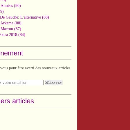
 Aimées
(90)
9)
De Gauche: L'alternative
(88)
n Arkema
(88)
t Macron
(87)
Extra 2018
(84)
nement
ous pour être averti des nouveaux articles
ers articles