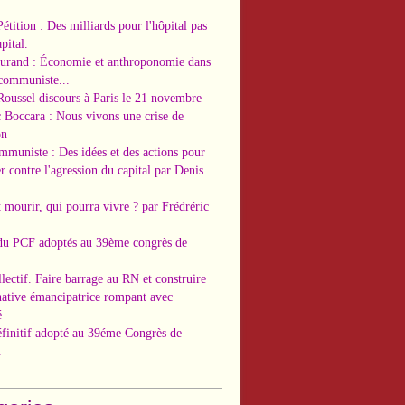
Pétition : Des milliards pour l'hôpital pas
pital.
Durand : Économie et anthroponomie dans
 communiste...
Roussel discours à Paris le 21 novembre
c Boccara : Nous vivons une crise de
on
ommuniste : Des idées et des actions pour
r contre l'agression du capital par Denis
t mourir, qui pourra vivre ? par Frédréric
 du PCF adoptés au 39ème congrès de
llectif. Faire barrage au RN et construire
native émancipatrice rompant avec
é
éfinitif adopté au 39éme Congrès de
.