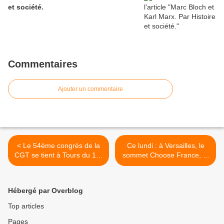
et société.
Commentaires
Ajouter un commentaire
< Le 54ème congrès de la
Ce lundi : à Versailles, le
CGT se tient à Tours du 1er
sommet Choose France, et
au 5 juin
à Tours, le congrès de la
CGT... >
Hébergé par Overblog
Top articles
Pages