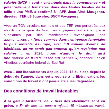
salariés SNCF »
sont
« embarqués dans la concurrence »
et
potentiellement transférés dans des filiales locales de la
taille d’une PME, a confirmé à l’AFP, Jean-Aimé Mougenot,
directeur TER délégué chez SNCF Voyageurs.
Avec un TGV circulant sur trois et des TER très perturbés, aux
abords de la gare du Nord, les voyageurs ont été en partie
supplantés par des manifestants revendiquant des
augmentations :
« Nous sommes dans l’entreprise ferroviaire
la plus rentable d’Europe, avec 1,8 milliard d’euros de
bénéfices, ça ne serait pas anormal qu’on revalorise nos
salaires : en 2026, nous n’aurons le droit qu’à
une hausse de 0,18 % lissée sur l’année »
,
dénonce Fabien
Villedieu, secrétaire fédéral de Sud Rail.
Avec 1 800 licenciements depuis 2024,
13 suicides depuis le
début de l’année
, dans cette course à la libéralisation, les
conditions de travail n’ont jamais été aussi dégradées.
Des conditions de travail intenables
À la gare d’Austerlitz, deux tiers des cheminots sont en
grève.
« En dix ans, on nous a rajouté 45 minutes de travail
,