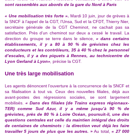
sont rassemblés aux abords de la gare du Nord à Paris
« Une mobilisation très forte »
.
Mardi 10 juin, jour de grèves à
la SNCF à l’appel de la CGT, l’Unsa, Sud et la CFDT, Thierry Nier,
secrétaire générale de la CGT Cheminot, ne cachait pas sa
satisfaction.
Près d’un cheminot sur deux a cessé le travail. La
direction du groupe se terre dans le silence,
« dans certains
établissements, il y a 80 à 90 % de grévistes chez les
conducteurs et les contrôleurs, 35 à 40 % chez le personnel
d’escales, il y a des piquets à Rennes, au technicentre de
Lyon Gerland à Lyon»
,
précise la CGT.
Une très large mobilisation
L
es agents dénoncent l’ouverture à la concurrence de la SNCF et
sa filialisation à tout va
. Ceux des nouvelles filiales, déjà aux
avant-postes des régressions sociales, se sont largement
mobilisés.
« Dans des filiales (de Trains express régionaux-
TER) comme Sud Azur, il y a même jusqu’à 90 % de
grévistes,
près de 80 % à Loire Océan
, poursuit-il
, une des
questions centrales est celle du maintien intégral des droits
de centaines de cheminots : la direction veut déjà les faire
travailler 5 jours de plus que les autres.
»
Au total,
« 27 000