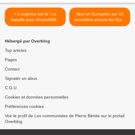
< L’urgence est là ! La
Seul un Européen sur 10
bataille pour ArcelorMittal
considère encore les Etats
est celle de toute la CGT et
Unis comme un allié ! De
de tous les communistes !
quoi faire réfléchir Trump. >
Hébergé par Overblog
Top articles
Pages
Contact
Signaler un abus
C.G.U.
Cookies et données personnelles
Préférences cookies
Voir le profil de Les communistes de Pierre Bénite sur le portail
Overblog